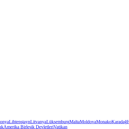
tonya
Lihtenştayn
Litvanya
Lüksemburg
Malta
Moldova
Monako
Karadağ
ık
Amerika Birleşik Devletleri
Vatikan