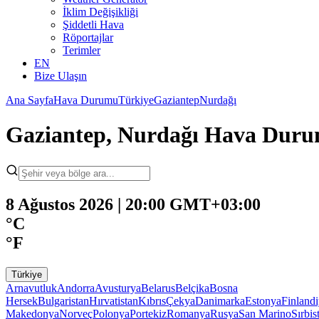
İklim Değişikliği
Şiddetli Hava
Röportajlar
Terimler
EN
Bize Ulaşın
Ana Sayfa
Hava Durumu
Türkiye
Gaziantep
Nurdağı
Gaziantep, Nurdağı Hava Dur
8 Ağustos 2026 | 20:00 GMT+03:00
°C
°F
Türkiye
Arnavutluk
Andorra
Avusturya
Belarus
Belçika
Bosna
Hersek
Bulgaristan
Hırvatistan
Kıbrıs
Çekya
Danimarka
Estonya
Finland
Makedonya
Norveç
Polonya
Portekiz
Romanya
Rusya
San Marino
Sırbis