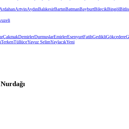
Ardahan
Artvin
Aydın
Balıkesir
Bartın
Batman
Bayburt
Bilecik
Bingöl
Bitlis
vuzeli
ar
Çakmak
Demirler
Durmuşlar
Emirler
Esenyurt
Fatih
Gedikli
Gökçedere
G
ı
Terken
Tüllüce
Yavuz Selim
Yaylacık
Yeni
 Nurdağı