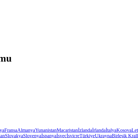
umu
iya
Fransa
Almanya
Yunanistan
Macaristan
İzlanda
İrlanda
İtalya
Kosova
Le
tan
Slovakya
Slovenya
İspanya
İsveç
İsviçre
Türkiye
Ukrayna
Birleşik Krall