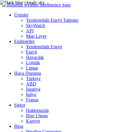
Ürünler
Yenilenebilir Enerji Tahmini
SkyWatch
API
Map Layer
Endüstriler
Yenilenebilir Enerji
Enerji
Havacılık
Lojistik
Liman
Hava Durumu
Türkiye
ABD
İspanya
İtalya
Fransa
Şirket
Hakkımızda
Bize Ulaşın
Kariyer
Blog
Weather Generator