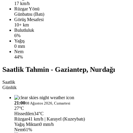
17 km/h
Rüzgar Yönü
Günbatısı (Batı)
Görüş Mesafesi
10+ km
Bulutluluk
6%
Yağış
0 mm
Nem
44%
Saatlik Tahmin - Gaziantep, Nurdağı
Saatlik
Günlük
21:00
08 Ağustos 2026, Cumartesi
27°C
Hissedilen
34°C
Rüzgar
41 km/h
| Karayel (Kuzeybatı)
Yağış Miktarı
0 mm/h
Nem
61%