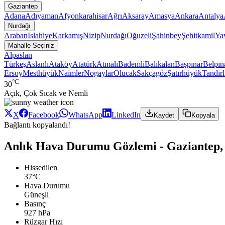
Gaziantep
Adana
Adıyaman
Afyonkarahisar
Ağrı
Aksaray
Amasya
Ankara
Antalya
Nurdağı
Araban
Islahiye
Karkamış
Nizip
Nurdağı
Oğuzeli
Şahinbey
Şehitkamil
Ya
Mahalle Seçiniz
Alpaslan
Türkeş
Aslanlı
Ataköy
Atatürk
Atmalı
Bademli
Balıkalan
Başpınar
Belpın
Ersoy
Mesthüyük
Naimler
Nogaylar
Olucak
Sakçagöz
Şatırhüyük
Tandırl
°C
30
Açık, Çok Sıcak ve Nemli
X
Facebook
WhatsApp
LinkedIn
Kaydet
Kopyala
Bağlantı kopyalandı!
Anlık Hava Durumu Gözlemi - Gaziantep,
Hissedilen
37°C
Hava Durumu
Güneşli
Basınç
927 hPa
Rüzgar Hızı