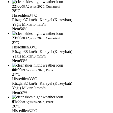
22:00
08 Ağustos 2026, Cumartesi
28°C
Hissedilen
34°C
Rüzgar
37 km/h
| Karayel (Kuzeybatı)
Yağış Miktarı
0 mm/h
Nem
56%
23:00
08 Ağustos 2026, Cumartesi
27°C
Hissedilen
33°C
Rüzgar
38 km/h
| Karayel (Kuzeybatı)
Yağış Miktarı
0 mm/h
Nem
53%
00:00
09 Ağustos 2026, Pazar
27°C
Hissedilen
33°C
Rüzgar
32 km/h
| Karayel (Kuzeybatı)
Yağış Miktarı
0 mm/h
Nem
57%
01:00
09 Ağustos 2026, Pazar
26°C
Hissedilen
32°C