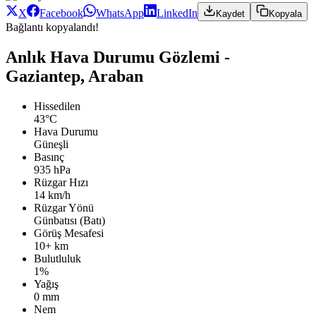
X
Facebook
WhatsApp
LinkedIn
Kaydet
Kopyala
Bağlantı kopyalandı!
Anlık Hava Durumu Gözlemi -
Gaziantep, Araban
Hissedilen
43°C
Hava Durumu
Güneşli
Basınç
935 hPa
Rüzgar Hızı
14 km/h
Rüzgar Yönü
Günbatısı (Batı)
Görüş Mesafesi
10+ km
Bulutluluk
1%
Yağış
0 mm
Nem