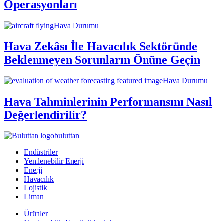
Operasyonları
Hava Durumu
Hava Zekâsı İle Havacılık Sektöründe
Beklenmeyen Sorunların Önüne Geçin
Hava Durumu
Hava Tahminlerinin Performansını Nasıl
Değerlendirilir?
buluttan
Endüstriler
Yenilenebilir Enerji
Enerji
Havacılık
Lojistik
Liman
Ürünler