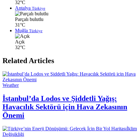
32°C
Antalya
Türkiye
Parçalı bulutlu
31°C
Muğla
Türkiye
Açık
32°C
Related Articles
Weather
İstanbul’da Lodos ve Şiddetli Yağış:
Havacılık Sektörü için Hava Zekasının
Önemi
İklim
Değişikliği