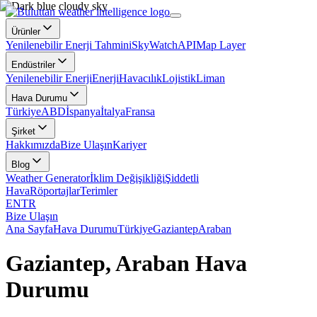
Ürünler
Yenilenebilir Enerji Tahmini
SkyWatch
API
Map Layer
Endüstriler
Yenilenebilir Enerji
Enerji
Havacılık
Lojistik
Liman
Hava Durumu
Türkiye
ABD
İspanya
İtalya
Fransa
Şirket
Hakkımızda
Bize Ulaşın
Kariyer
Blog
Weather Generator
İklim Değişikliği
Şiddetli
Hava
Röportajlar
Terimler
EN
TR
Bize Ulaşın
Ana Sayfa
Hava Durumu
Türkiye
Gaziantep
Araban
Gaziantep, Araban Hava
Durumu