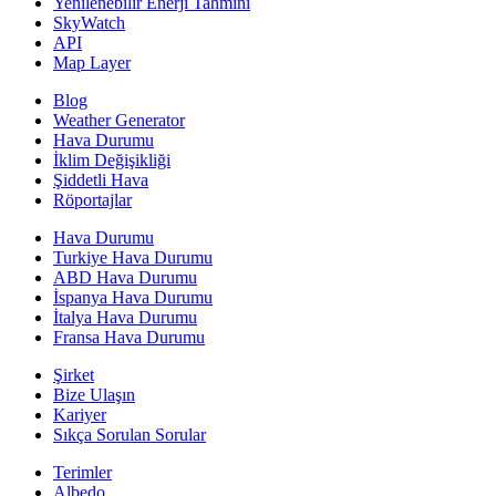
Yenilenebilir Enerji Tahmini
SkyWatch
API
Map Layer
Blog
Weather Generator
Hava Durumu
İklim Değişikliği
Şiddetli Hava
Röportajlar
Hava Durumu
Turkiye Hava Durumu
ABD Hava Durumu
İspanya Hava Durumu
İtalya Hava Durumu
Fransa Hava Durumu
Şirket
Bize Ulaşın
Kariyer
Sıkça Sorulan Sorular
Terimler
Albedo