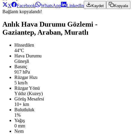
X
Facebook
WhatsApp
LinkedIn
Kaydet
Kopyala
Bağlantı kopyalandı!
Anlık Hava Durumu Gözlemi -
Gaziantep, Araban, Muratlı
Hissedilen
44°C
Hava Durumu
Güneşli
Basınç
917 hPa
Rüzgar Hızı
5 km/h
Rüzgar Yönü
Yıldız (Kuzey)
Görüş Mesafesi
10+ km
Bulutluluk
1%
Yağış
0 mm
Nem