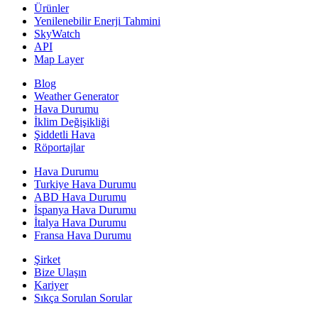
Ürünler
Yenilenebilir Enerji Tahmini
SkyWatch
API
Map Layer
Blog
Weather Generator
Hava Durumu
İklim Değişikliği
Şiddetli Hava
Röportajlar
Hava Durumu
Turkiye Hava Durumu
ABD Hava Durumu
İspanya Hava Durumu
İtalya Hava Durumu
Fransa Hava Durumu
Şirket
Bize Ulaşın
Kariyer
Sıkça Sorulan Sorular