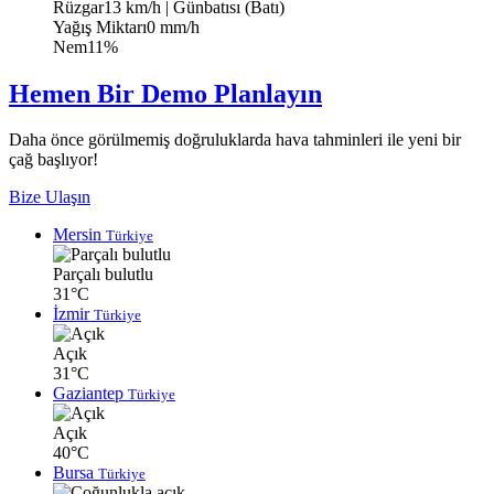
Rüzgar
13 km/h
| Günbatısı (Batı)
Yağış Miktarı
0 mm/h
Nem
11%
Hemen Bir Demo Planlayın
Daha önce görülmemiş doğruluklarda hava tahminleri ile yeni bir
çağ başlıyor!
Bize Ulaşın
Mersin
Türkiye
Parçalı bulutlu
31°C
İzmir
Türkiye
Açık
31°C
Gaziantep
Türkiye
Açık
40°C
Bursa
Türkiye