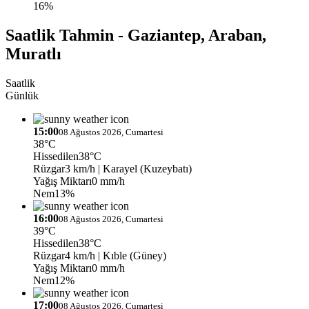
16%
Saatlik Tahmin - Gaziantep, Araban,
Muratlı
Saatlik
Günlük
15:00
08 Ağustos 2026, Cumartesi
38°C
Hissedilen
38°C
Rüzgar
3 km/h
| Karayel (Kuzeybatı)
Yağış Miktarı
0 mm/h
Nem
13%
16:00
08 Ağustos 2026, Cumartesi
39°C
Hissedilen
38°C
Rüzgar
4 km/h
| Kıble (Güney)
Yağış Miktarı
0 mm/h
Nem
12%
17:00
08 Ağustos 2026, Cumartesi