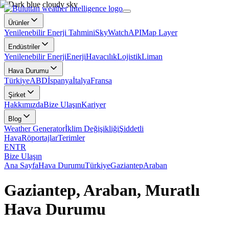
Ürünler
Yenilenebilir Enerji Tahmini
SkyWatch
API
Map Layer
Endüstriler
Yenilenebilir Enerji
Enerji
Havacılık
Lojistik
Liman
Hava Durumu
Türkiye
ABD
İspanya
İtalya
Fransa
Şirket
Hakkımızda
Bize Ulaşın
Kariyer
Blog
Weather Generator
İklim Değişikliği
Şiddetli
Hava
Röportajlar
Terimler
EN
TR
Bize Ulaşın
Ana Sayfa
Hava Durumu
Türkiye
Gaziantep
Araban
Gaziantep, Araban, Muratlı
Hava Durumu