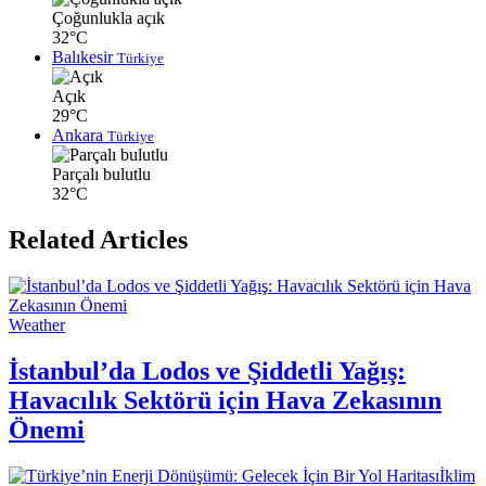
Çoğunlukla açık
32°C
Balıkesir
Türkiye
Açık
29°C
Ankara
Türkiye
Parçalı bulutlu
32°C
Related Articles
Weather
İstanbul’da Lodos ve Şiddetli Yağış:
Havacılık Sektörü için Hava Zekasının
Önemi
İklim