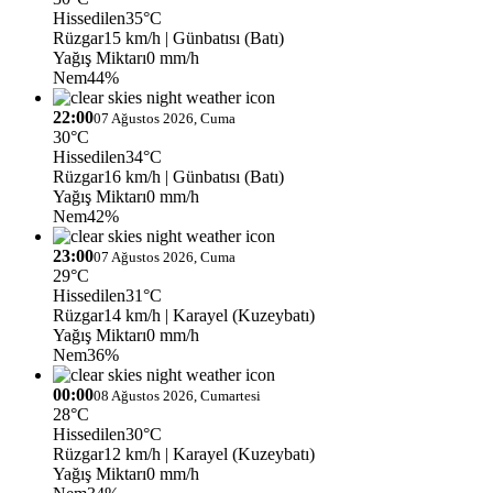
Hissedilen
35°C
Rüzgar
15 km/h
| Günbatısı (Batı)
Yağış Miktarı
0 mm/h
Nem
44%
22:00
07 Ağustos 2026, Cuma
30°C
Hissedilen
34°C
Rüzgar
16 km/h
| Günbatısı (Batı)
Yağış Miktarı
0 mm/h
Nem
42%
23:00
07 Ağustos 2026, Cuma
29°C
Hissedilen
31°C
Rüzgar
14 km/h
| Karayel (Kuzeybatı)
Yağış Miktarı
0 mm/h
Nem
36%
00:00
08 Ağustos 2026, Cumartesi
28°C
Hissedilen
30°C
Rüzgar
12 km/h
| Karayel (Kuzeybatı)
Yağış Miktarı
0 mm/h