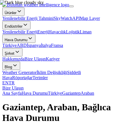
Ürünler
Yenilenebilir Enerji Tahmini
SkyWatch
API
Map Layer
Endüstriler
Yenilenebilir Enerji
Enerji
Havacılık
Lojistik
Liman
Hava Durumu
Türkiye
ABD
İspanya
İtalya
Fransa
Şirket
Hakkımızda
Bize Ulaşın
Kariyer
Blog
Weather Generator
İklim Değişikliği
Şiddetli
Hava
Röportajlar
Terimler
EN
TR
Bize Ulaşın
Ana Sayfa
Hava Durumu
Türkiye
Gaziantep
Araban
Gaziantep, Araban, Bağlıca
Hava Durumu