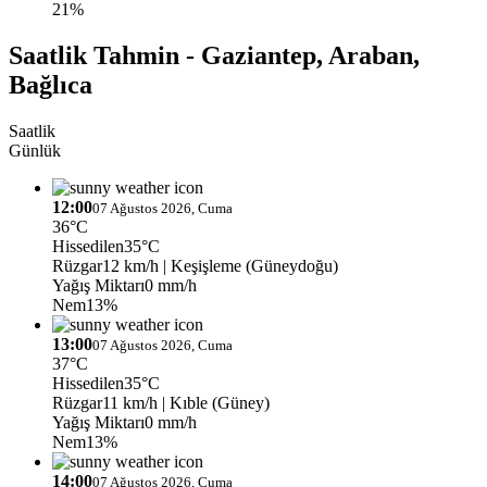
21%
Saatlik Tahmin - Gaziantep, Araban,
Bağlıca
Saatlik
Günlük
12:00
07 Ağustos 2026, Cuma
36°C
Hissedilen
35°C
Rüzgar
12 km/h
| Keşişleme (Güneydoğu)
Yağış Miktarı
0 mm/h
Nem
13%
13:00
07 Ağustos 2026, Cuma
37°C
Hissedilen
35°C
Rüzgar
11 km/h
| Kıble (Güney)
Yağış Miktarı
0 mm/h
Nem
13%
14:00
07 Ağustos 2026, Cuma