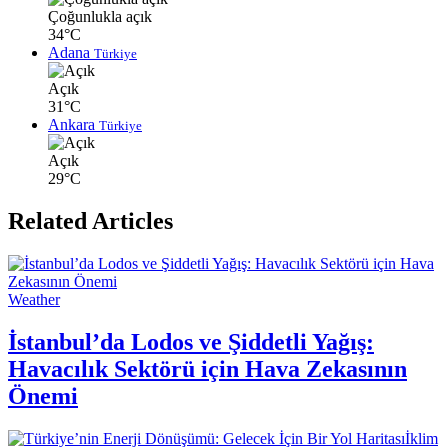
Çoğunlukla açık
34°C
Adana
Türkiye
Açık
31°C
Ankara
Türkiye
Açık
29°C
Related Articles
Weather
İstanbul’da Lodos ve Şiddetli Yağış:
Havacılık Sektörü için Hava Zekasının
Önemi
İklim