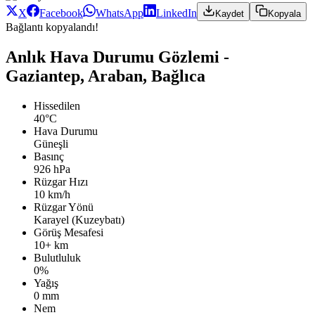
X
Facebook
WhatsApp
LinkedIn
Kaydet
Kopyala
Bağlantı kopyalandı!
Anlık Hava Durumu Gözlemi -
Gaziantep, Araban, Bağlıca
Hissedilen
40°C
Hava Durumu
Güneşli
Basınç
926 hPa
Rüzgar Hızı
10 km/h
Rüzgar Yönü
Karayel (Kuzeybatı)
Görüş Mesafesi
10+ km
Bulutluluk
0%
Yağış
0 mm
Nem