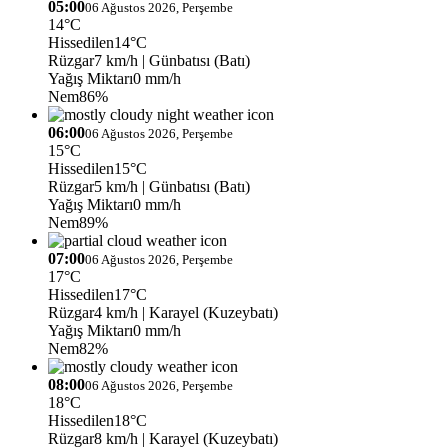
05:00
06 Ağustos 2026, Perşembe
14°C
Hissedilen
14°C
Rüzgar
7 km/h
| Günbatısı (Batı)
Yağış Miktarı
0 mm/h
Nem
86%
06:00
06 Ağustos 2026, Perşembe
15°C
Hissedilen
15°C
Rüzgar
5 km/h
| Günbatısı (Batı)
Yağış Miktarı
0 mm/h
Nem
89%
07:00
06 Ağustos 2026, Perşembe
17°C
Hissedilen
17°C
Rüzgar
4 km/h
| Karayel (Kuzeybatı)
Yağış Miktarı
0 mm/h
Nem
82%
08:00
06 Ağustos 2026, Perşembe
18°C
Hissedilen
18°C
Rüzgar
8 km/h
| Karayel (Kuzeybatı)