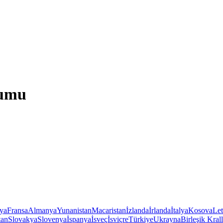
rumu
iya
Fransa
Almanya
Yunanistan
Macaristan
İzlanda
İrlanda
İtalya
Kosova
Le
tan
Slovakya
Slovenya
İspanya
İsveç
İsviçre
Türkiye
Ukrayna
Birleşik Krall