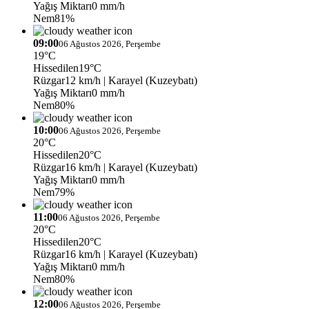
Yağış Miktarı
0 mm/h
Nem
81%
09:00
06 Ağustos 2026, Perşembe
19°C
Hissedilen
19°C
Rüzgar
12 km/h
| Karayel (Kuzeybatı)
Yağış Miktarı
0 mm/h
Nem
80%
10:00
06 Ağustos 2026, Perşembe
20°C
Hissedilen
20°C
Rüzgar
16 km/h
| Karayel (Kuzeybatı)
Yağış Miktarı
0 mm/h
Nem
79%
11:00
06 Ağustos 2026, Perşembe
20°C
Hissedilen
20°C
Rüzgar
16 km/h
| Karayel (Kuzeybatı)
Yağış Miktarı
0 mm/h
Nem
80%
12:00
06 Ağustos 2026, Perşembe