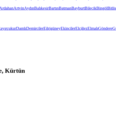
Ardahan
Artvin
Aydın
Balıkesir
Bartın
Batman
Bayburt
Bilecik
Bingöl
Bitlis
ayırçukur
Damlı
Demirciler
Eğrigüney
Ekinciler
Elciğez
Elmalı
Göndere
G
e, Kürtün