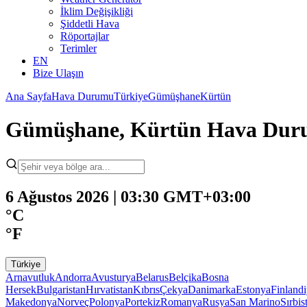
İklim Değişikliği
Şiddetli Hava
Röportajlar
Terimler
EN
Bize Ulaşın
Ana Sayfa
Hava Durumu
Türkiye
Gümüşhane
Kürtün
Gümüşhane, Kürtün Hava Du
6 Ağustos 2026 | 03:30 GMT+03:00
°C
°F
Türkiye
Arnavutluk
Andorra
Avusturya
Belarus
Belçika
Bosna
Hersek
Bulgaristan
Hırvatistan
Kıbrıs
Çekya
Danimarka
Estonya
Finland
Makedonya
Norveç
Polonya
Portekiz
Romanya
Rusya
San Marino
Sırbis