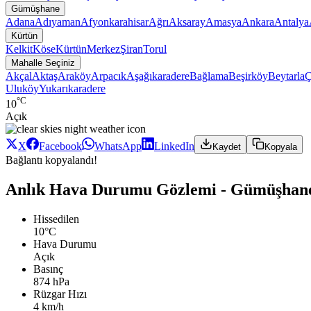
Gümüşhane
Adana
Adıyaman
Afyonkarahisar
Ağrı
Aksaray
Amasya
Ankara
Antalya
Kürtün
Kelkit
Köse
Kürtün
Merkez
Şiran
Torul
Mahalle Seçiniz
Akçal
Aktaş
Araköy
Arpacık
Aşağıkaradere
Bağlama
Beşirköy
Beytarla
Ç
Uluköy
Yukarıkaradere
°C
10
Açık
X
Facebook
WhatsApp
LinkedIn
Kaydet
Kopyala
Bağlantı kopyalandı!
Anlık Hava Durumu Gözlemi - Gümüşhan
Hissedilen
10°C
Hava Durumu
Açık
Basınç
874 hPa
Rüzgar Hızı
4 km/h