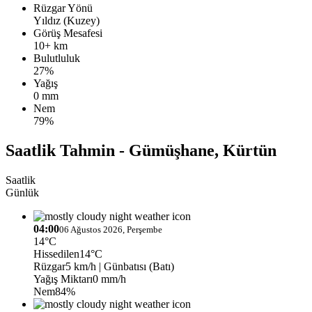
Rüzgar Yönü
Yıldız (Kuzey)
Görüş Mesafesi
10+ km
Bulutluluk
27%
Yağış
0 mm
Nem
79%
Saatlik Tahmin - Gümüşhane, Kürtün
Saatlik
Günlük
04:00
06 Ağustos 2026, Perşembe
14°C
Hissedilen
14°C
Rüzgar
5 km/h
| Günbatısı (Batı)
Yağış Miktarı
0 mm/h
Nem
84%