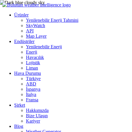
Ürünler
Yenilenebilir Enerji Tahmini
SkyWatch
API
Map Layer
Endüstriler
Yenilenebilir Enerji
Enerji
Havacılık
Lojistik
Liman
Hava Durumu
Türkiye
ABD
İspanya
İtalya
Fransa
Şirket
Hakkımızda
Bize Ulaşın
Kariyer
Blog
Weather Generator