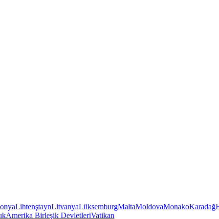
tonya
Lihtenştayn
Litvanya
Lüksemburg
Malta
Moldova
Monako
Karadağ
ık
Amerika Birleşik Devletleri
Vatikan