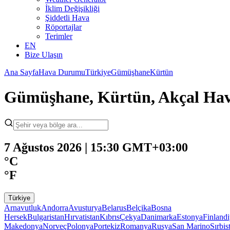
İklim Değişikliği
Şiddetli Hava
Röportajlar
Terimler
EN
Bize Ulaşın
Ana Sayfa
Hava Durumu
Türkiye
Gümüşhane
Kürtün
Gümüşhane, Kürtün, Akçal H
7 Ağustos 2026 | 15:30 GMT+03:00
°C
°F
Türkiye
Arnavutluk
Andorra
Avusturya
Belarus
Belçika
Bosna
Hersek
Bulgaristan
Hırvatistan
Kıbrıs
Çekya
Danimarka
Estonya
Finland
Makedonya
Norveç
Polonya
Portekiz
Romanya
Rusya
San Marino
Sırbis