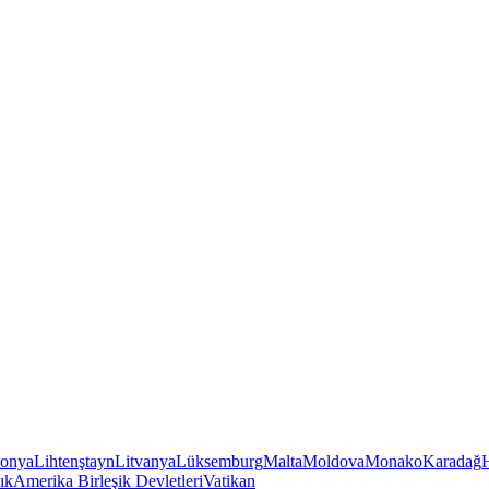
tonya
Lihtenştayn
Litvanya
Lüksemburg
Malta
Moldova
Monako
Karadağ
ık
Amerika Birleşik Devletleri
Vatikan