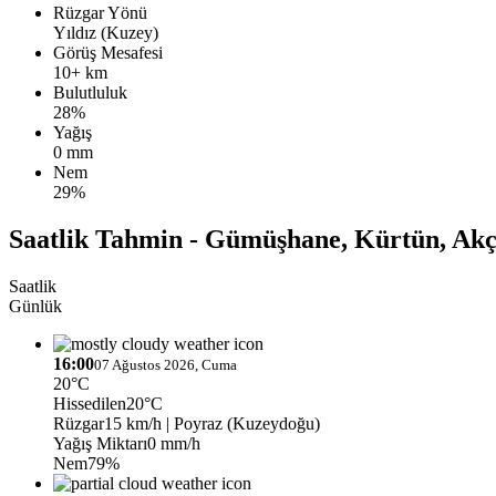
Rüzgar Yönü
Yıldız (Kuzey)
Görüş Mesafesi
10+ km
Bulutluluk
28%
Yağış
0 mm
Nem
29%
Saatlik Tahmin - Gümüşhane, Kürtün, Akç
Saatlik
Günlük
16:00
07 Ağustos 2026, Cuma
20°C
Hissedilen
20°C
Rüzgar
15 km/h
| Poyraz (Kuzeydoğu)
Yağış Miktarı
0 mm/h
Nem
79%