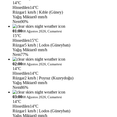
14°C
Hissedilen
14°C
Rüzgar
1 km/h
| Kıble (Güney)
Yağış Miktarı
0 mm/h
Nem
90%
01:00
08 Ağustos 2026, Cumartesi
15°C
Hissedilen
15°C
Rüzgar
5 km/h
| Lodos (Güneybatı)
Yağış Miktarı
0 mm/h
Nem
77%
02:00
08 Ağustos 2026, Cumartesi
14°C
Hissedilen
14°C
Rüzgar
2 km/h
| Poyraz (Kuzeydoğu)
Yağış Miktarı
0 mm/h
Nem
86%
03:00
08 Ağustos 2026, Cumartesi
14°C
Hissedilen
14°C
Rüzgar
1 km/h
| Lodos (Güneybatı)
Yağış Miktarı
0 mm/h