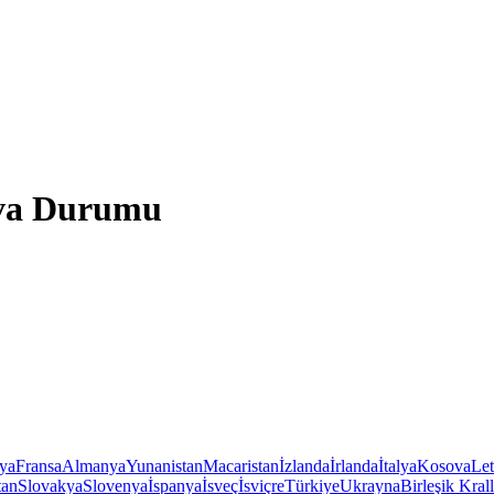
ava Durumu
iya
Fransa
Almanya
Yunanistan
Macaristan
İzlanda
İrlanda
İtalya
Kosova
Le
tan
Slovakya
Slovenya
İspanya
İsveç
İsviçre
Türkiye
Ukrayna
Birleşik Krall