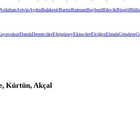
Ardahan
Artvin
Aydın
Balıkesir
Bartın
Batman
Bayburt
Bilecik
Bingöl
Bitlis
ayırçukur
Damlı
Demirciler
Eğrigüney
Ekinciler
Elciğez
Elmalı
Göndere
G
, Kürtün, Akçal