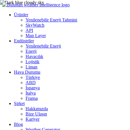
Ürünler
Yenilenebilir Enerji Tahmini
SkyWatch
API
Map Layer
Endüstriler
Yenilenebilir Enerji
Enerji
Havacılık
Lojistik
Liman
Hava Durumu
Türkiye
ABD
İspanya
İtalya
Fransa
Şirket
Hakkımızda
Bize Ulaşın
Kariyer
Blog
Weather Generator