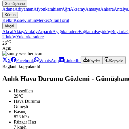
Gümüşhane
Adana
Adıyaman
Afyonkarahisar
Ağrı
Aksaray
Amasya
Ankara
Antalya
Kürtün
Kelkit
Köse
Kürtün
Merkez
Şiran
Torul
Akçal
Akçal
Aktaş
Araköy
Arpacık
Aşağıkaradere
Bağlama
Beşirköy
Beytarla
Ç
Uluköy
Yukarıkaradere
°C
26
Açık
X
Facebook
WhatsApp
LinkedIn
Kaydet
Kopyala
Bağlantı kopyalandı!
Anlık Hava Durumu Gözlemi - Gümüşhane
Hissedilen
29°C
Hava Durumu
Güneşli
Basınç
823 hPa
Rüzgar Hızı
7 km/h