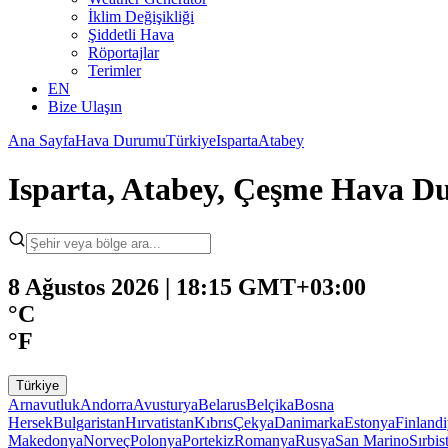
İklim Değişikliği
Şiddetli Hava
Röportajlar
Terimler
EN
Bize Ulaşın
Ana Sayfa
Hava Durumu
Türkiye
Isparta
Atabey
Isparta, Atabey, Çeşme Hava 
8 Ağustos 2026 | 18:15 GMT+03:00
°C
°F
Türkiye
Arnavutluk
Andorra
Avusturya
Belarus
Belçika
Bosna
Hersek
Bulgaristan
Hırvatistan
Kıbrıs
Çekya
Danimarka
Estonya
Finland
Makedonya
Norveç
Polonya
Portekiz
Romanya
Rusya
San Marino
Sırbis