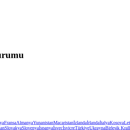
Durumu
iya
Fransa
Almanya
Yunanistan
Macaristan
İzlanda
İrlanda
İtalya
Kosova
Le
tan
Slovakya
Slovenya
İspanya
İsveç
İsviçre
Türkiye
Ukrayna
Birleşik Krall