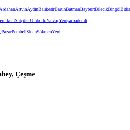
Ardahan
Artvin
Aydın
Balıkesir
Bartın
Batman
Bayburt
Bilecik
Bingöl
Bitlis
enirkent
Sütçüler
Uluborlu
Yalvaç
Yenişarbademli
ç
Pazar
Pembeli
Sinan
Sökmen
Yeni
abey, Çeşme