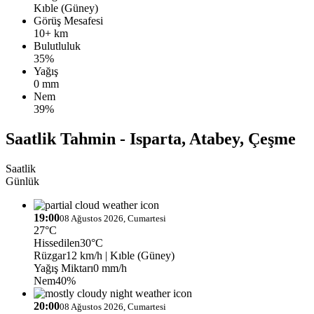
Kıble (Güney)
Görüş Mesafesi
10+ km
Bulutluluk
35%
Yağış
0 mm
Nem
39%
Saatlik Tahmin - Isparta, Atabey, Çeşme
Saatlik
Günlük
19:00
08 Ağustos 2026, Cumartesi
27°C
Hissedilen
30°C
Rüzgar
12 km/h
| Kıble (Güney)
Yağış Miktarı
0 mm/h
Nem
40%
20:00
08 Ağustos 2026, Cumartesi