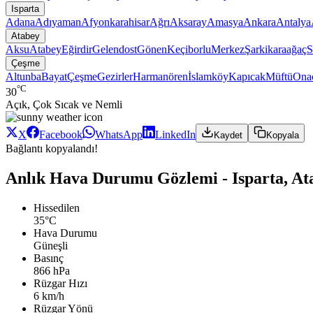
Isparta
Adana
Adıyaman
Afyonkarahisar
Ağrı
Aksaray
Amasya
Ankara
Antalya
Atabey
Aksu
Atabey
Eğirdir
Gelendost
Gönen
Keçiborlu
Merkez
Şarkikaraağaç
S
Çeşme
Altunba
Bayat
Çeşme
Gezirler
Harmanören
İslamköy
Kapıcak
Müftü
Ona
°C
30
Açık, Çok Sıcak ve Nemli
X
Facebook
WhatsApp
LinkedIn
Kaydet
Kopyala
Bağlantı kopyalandı!
Anlık Hava Durumu Gözlemi - Isparta, At
Hissedilen
35°C
Hava Durumu
Güneşli
Basınç
866 hPa
Rüzgar Hızı
6 km/h
Rüzgar Yönü