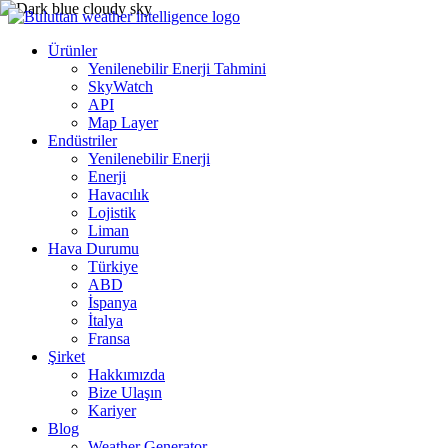
Ürünler
Yenilenebilir Enerji Tahmini
SkyWatch
API
Map Layer
Endüstriler
Yenilenebilir Enerji
Enerji
Havacılık
Lojistik
Liman
Hava Durumu
Türkiye
ABD
İspanya
İtalya
Fransa
Şirket
Hakkımızda
Bize Ulaşın
Kariyer
Blog
Weather Generator