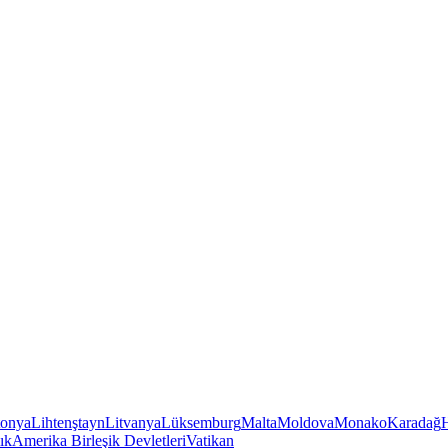
tonya
Lihtenştayn
Litvanya
Lüksemburg
Malta
Moldova
Monako
Karadağ
ık
Amerika Birleşik Devletleri
Vatikan