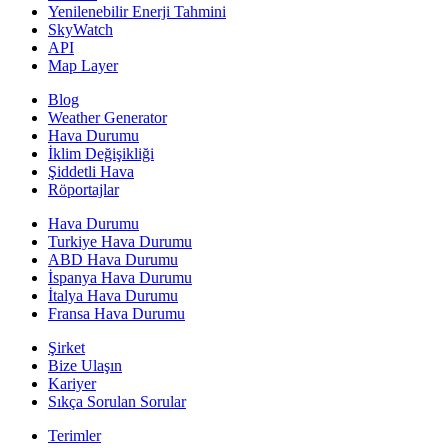
Yenilenebilir Enerji Tahmini
SkyWatch
API
Map Layer
Blog
Weather Generator
Hava Durumu
İklim Değişikliği
Şiddetli Hava
Röportajlar
Hava Durumu
Turkiye Hava Durumu
ABD Hava Durumu
İspanya Hava Durumu
İtalya Hava Durumu
Fransa Hava Durumu
Şirket
Bize Ulaşın
Kariyer
Sıkça Sorulan Sorular
Terimler