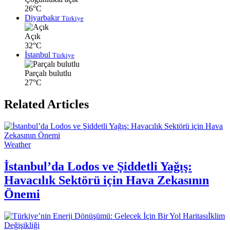
26°C
Diyarbakır
Türkiye
Açık
32°C
İstanbul
Türkiye
Parçalı bulutlu
27°C
Related Articles
Weather
İstanbul’da Lodos ve Şiddetli Yağış:
Havacılık Sektörü için Hava Zekasının
Önemi
İklim
Değişikliği