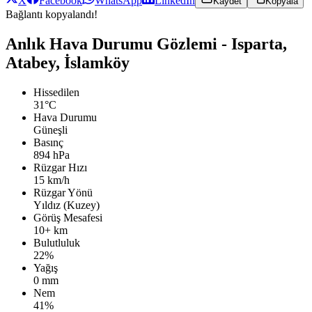
X
Facebook
WhatsApp
LinkedIn
Kaydet
Kopyala
Bağlantı kopyalandı!
Anlık Hava Durumu Gözlemi - Isparta,
Atabey, İslamköy
Hissedilen
31°C
Hava Durumu
Güneşli
Basınç
894 hPa
Rüzgar Hızı
15 km/h
Rüzgar Yönü
Yıldız (Kuzey)
Görüş Mesafesi
10+ km
Bulutluluk
22%
Yağış
0 mm
Nem
41%