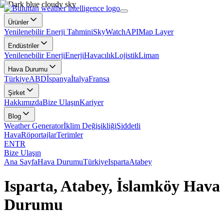
Ürünler
Yenilenebilir Enerji Tahmini
SkyWatch
API
Map Layer
Endüstriler
Yenilenebilir Enerji
Enerji
Havacılık
Lojistik
Liman
Hava Durumu
Türkiye
ABD
İspanya
İtalya
Fransa
Şirket
Hakkımızda
Bize Ulaşın
Kariyer
Blog
Weather Generator
İklim Değişikliği
Şiddetli
Hava
Röportajlar
Terimler
EN
TR
Bize Ulaşın
Ana Sayfa
Hava Durumu
Türkiye
Isparta
Atabey
Isparta, Atabey, İslamköy Hava
Durumu