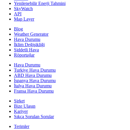
Yenilenebilir Enerji Tahmini
SkyWatch
API
Map Layer
Blog
Weather Generator
Hava Durumu
İklim Değişikliği
Şiddetli Hava
Röportajlar
Hava Durumu
Turkiye Hava Durumu
ABD Hava Durumu
İspanya Hava Durumu
İtalya Hava Durumu
Fransa Hava Durumu
Şirket
Bize Ulaşın
Kariyer
Sıkça Sorulan Sorular
Terimler