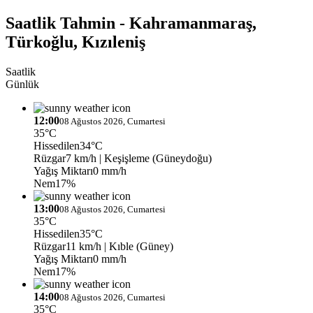
Saatlik Tahmin - Kahramanmaraş,
Türkoğlu, Kızıleniş
Saatlik
Günlük
12:00
08 Ağustos 2026, Cumartesi
35°C
Hissedilen
34°C
Rüzgar
7 km/h
| Keşişleme (Güneydoğu)
Yağış Miktarı
0 mm/h
Nem
17%
13:00
08 Ağustos 2026, Cumartesi
35°C
Hissedilen
35°C
Rüzgar
11 km/h
| Kıble (Güney)
Yağış Miktarı
0 mm/h
Nem
17%
14:00
08 Ağustos 2026, Cumartesi
35°C