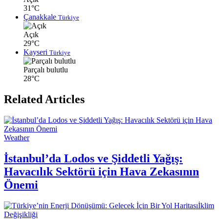
31°C
Çanakkale
Türkiye
Açık
29°C
Kayseri
Türkiye
Parçalı bulutlu
28°C
Related Articles
Weather
İstanbul’da Lodos ve Şiddetli Yağış:
Havacılık Sektörü için Hava Zekasının
Önemi
İklim
Değişikliği