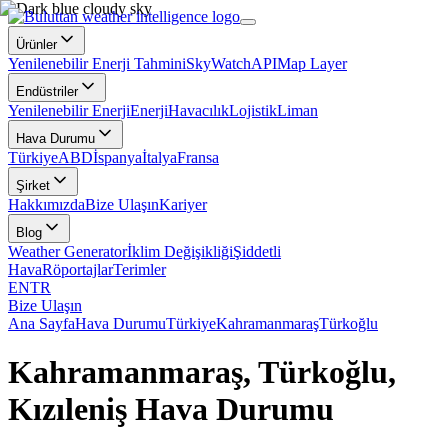
Ürünler
Yenilenebilir Enerji Tahmini
SkyWatch
API
Map Layer
Endüstriler
Yenilenebilir Enerji
Enerji
Havacılık
Lojistik
Liman
Hava Durumu
Türkiye
ABD
İspanya
İtalya
Fransa
Şirket
Hakkımızda
Bize Ulaşın
Kariyer
Blog
Weather Generator
İklim Değişikliği
Şiddetli
Hava
Röportajlar
Terimler
EN
TR
Bize Ulaşın
Ana Sayfa
Hava Durumu
Türkiye
Kahramanmaraş
Türkoğlu
Kahramanmaraş, Türkoğlu,
Kızıleniş Hava Durumu