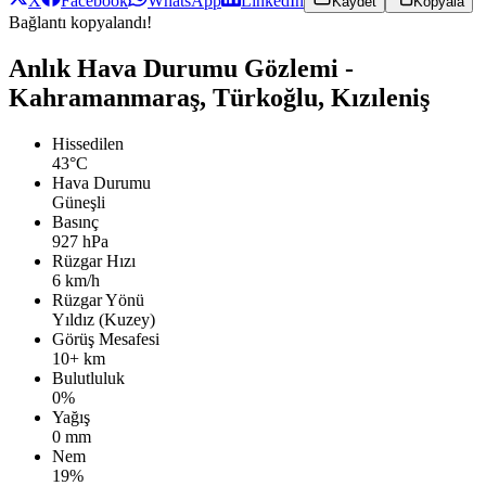
X
Facebook
WhatsApp
LinkedIn
Kaydet
Kopyala
Bağlantı kopyalandı!
Anlık Hava Durumu Gözlemi -
Kahramanmaraş, Türkoğlu, Kızıleniş
Hissedilen
43°C
Hava Durumu
Güneşli
Basınç
927 hPa
Rüzgar Hızı
6 km/h
Rüzgar Yönü
Yıldız (Kuzey)
Görüş Mesafesi
10+ km
Bulutluluk
0%
Yağış
0 mm
Nem
19%