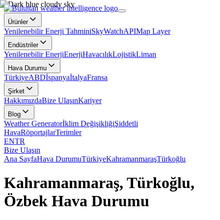
Ürünler
Yenilenebilir Enerji Tahmini
SkyWatch
API
Map Layer
Endüstriler
Yenilenebilir Enerji
Enerji
Havacılık
Lojistik
Liman
Hava Durumu
Türkiye
ABD
İspanya
İtalya
Fransa
Şirket
Hakkımızda
Bize Ulaşın
Kariyer
Blog
Weather Generator
İklim Değişikliği
Şiddetli
Hava
Röportajlar
Terimler
EN
TR
Bize Ulaşın
Ana Sayfa
Hava Durumu
Türkiye
Kahramanmaraş
Türkoğlu
Kahramanmaraş, Türkoğlu,
Özbek Hava Durumu