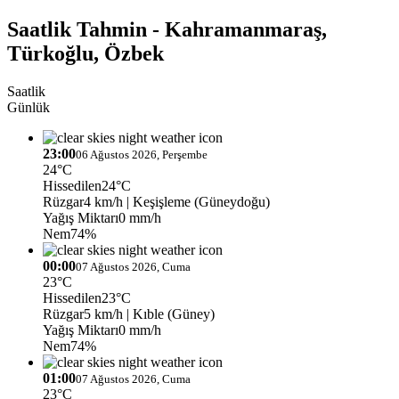
Saatlik Tahmin - Kahramanmaraş,
Türkoğlu, Özbek
Saatlik
Günlük
23:00
06 Ağustos 2026, Perşembe
24°C
Hissedilen
24°C
Rüzgar
4 km/h
| Keşişleme (Güneydoğu)
Yağış Miktarı
0 mm/h
Nem
74%
00:00
07 Ağustos 2026, Cuma
23°C
Hissedilen
23°C
Rüzgar
5 km/h
| Kıble (Güney)
Yağış Miktarı
0 mm/h
Nem
74%
01:00
07 Ağustos 2026, Cuma
23°C