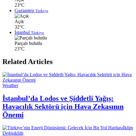
23°C
Gaziantep
Türkiye
Açık
32°C
İstanbul
Türkiye
Parçalı bulutlu
23°C
Related Articles
Weather
İstanbul’da Lodos ve Şiddetli Yağış:
Havacılık Sektörü için Hava Zekasının
Önemi
İklim
Değişikliği