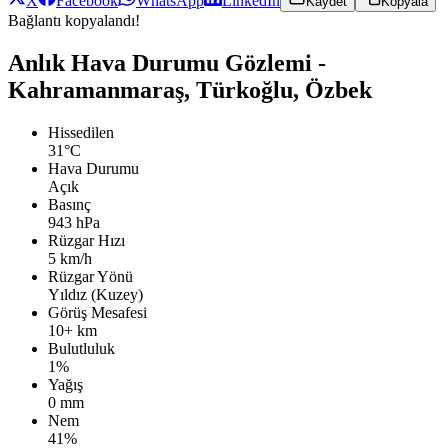
X
Facebook
WhatsApp
LinkedIn
Kaydet
Kopyala
Bağlantı kopyalandı!
Anlık Hava Durumu Gözlemi -
Kahramanmaraş, Türkoğlu, Özbek
Hissedilen
31°C
Hava Durumu
Açık
Basınç
943 hPa
Rüzgar Hızı
5 km/h
Rüzgar Yönü
Yıldız (Kuzey)
Görüş Mesafesi
10+ km
Bulutluluk
1%
Yağış
0 mm
Nem
41%