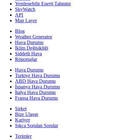
Yenilenebilir Enerji Tahmini
SkyWatch
API
Map Layer
Blog
Weather Generator
Hava Durumu
İklim Değişikliği
Şiddetli Hava
Röportajlar
Hava Durumu
Turkiye Hava Durumu
ABD Hava Durumu
İspanya Hava Durumu
İtalya Hava Durumu
Fransa Hava Durumu
Şirket
Bize Ulaşın
Kariyer
Sıkça Sorulan Sorular
Terimler