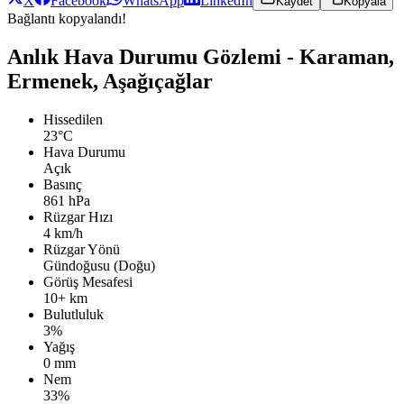
X
Facebook
WhatsApp
LinkedIn
Kaydet
Kopyala
Bağlantı kopyalandı!
Anlık Hava Durumu Gözlemi - Karaman,
Ermenek, Aşağıçağlar
Hissedilen
23°C
Hava Durumu
Açık
Basınç
861 hPa
Rüzgar Hızı
4 km/h
Rüzgar Yönü
Gündoğusu (Doğu)
Görüş Mesafesi
10+ km
Bulutluluk
3%
Yağış
0 mm
Nem
33%