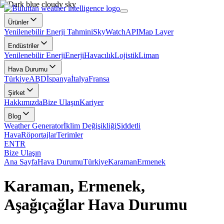
Ürünler
Yenilenebilir Enerji Tahmini
SkyWatch
API
Map Layer
Endüstriler
Yenilenebilir Enerji
Enerji
Havacılık
Lojistik
Liman
Hava Durumu
Türkiye
ABD
İspanya
İtalya
Fransa
Şirket
Hakkımızda
Bize Ulaşın
Kariyer
Blog
Weather Generator
İklim Değişikliği
Şiddetli
Hava
Röportajlar
Terimler
EN
TR
Bize Ulaşın
Ana Sayfa
Hava Durumu
Türkiye
Karaman
Ermenek
Karaman, Ermenek,
Aşağıçağlar Hava Durumu