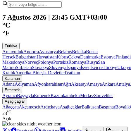
7 Ağustos 2026 | 23:45 GMT+03:00
°C
°F
Türkiye
Arnavutluk
Andorra
Avusturya
Belarus
Belçika
Bosna
Hersek
Bulgaristan
Hırvatistan
Kıbrıs
Çekya
Danimarka
Estonya
Finland
Makedonya
Norveç
Polonya
Portekiz
Romanya
Rusya
San
Marino
Sırbistan
Slovakya
Slovenya
İspanya
İsveç
İsviçre
Türkiye
Ukray
Krallık
Amerika Birleşik Devletleri
Vatikan
Karaman
Adana
Adıyaman
Afyonkarahisar
Ağrı
Aksaray
Amasya
Ankara
Antalya
Ermenek
Ayrancı
Başyayla
Ermenek
Kazımkarabekir
Merkez
Sarıveliler
Aşağıçağlar
Ağaççatı
Akçamescit
Ardıçkaya
Aşağıçağlar
Balkusan
Başpınar
Boyalık
°C
23
Açık