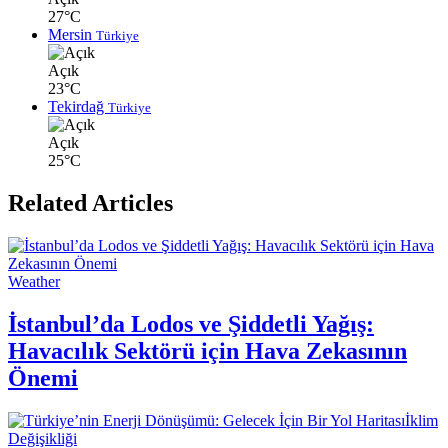
27°C
Mersin
Türkiye
Açık
23°C
Tekirdağ
Türkiye
Açık
25°C
Related Articles
Weather
İstanbul’da Lodos ve Şiddetli Yağış:
Havacılık Sektörü için Hava Zekasının
Önemi
İklim
Değişikliği