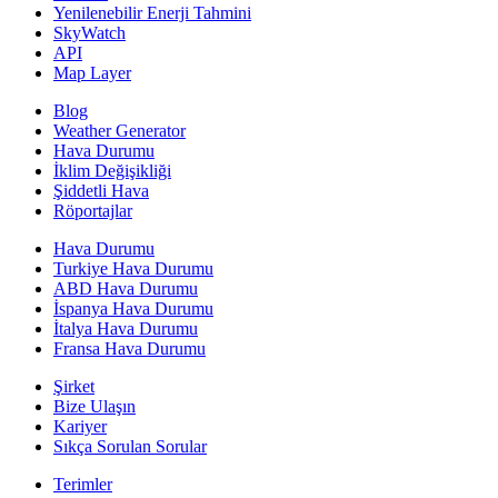
Yenilenebilir Enerji Tahmini
SkyWatch
API
Map Layer
Blog
Weather Generator
Hava Durumu
İklim Değişikliği
Şiddetli Hava
Röportajlar
Hava Durumu
Turkiye Hava Durumu
ABD Hava Durumu
İspanya Hava Durumu
İtalya Hava Durumu
Fransa Hava Durumu
Şirket
Bize Ulaşın
Kariyer
Sıkça Sorulan Sorular
Terimler