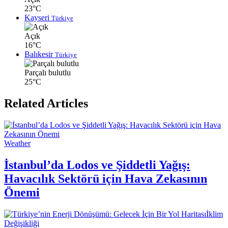
23°C
Kayseri
Türkiye
Açık
16°C
Balıkesir
Türkiye
Parçalı bulutlu
25°C
Related Articles
Weather
İstanbul’da Lodos ve Şiddetli Yağış:
Havacılık Sektörü için Hava Zekasının
Önemi
İklim
Değişikliği