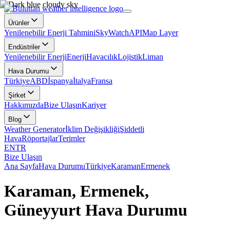
Ürünler
Yenilenebilir Enerji Tahmini
SkyWatch
API
Map Layer
Endüstriler
Yenilenebilir Enerji
Enerji
Havacılık
Lojistik
Liman
Hava Durumu
Türkiye
ABD
İspanya
İtalya
Fransa
Şirket
Hakkımızda
Bize Ulaşın
Kariyer
Blog
Weather Generator
İklim Değişikliği
Şiddetli
Hava
Röportajlar
Terimler
EN
TR
Bize Ulaşın
Ana Sayfa
Hava Durumu
Türkiye
Karaman
Ermenek
Karaman, Ermenek,
Güneyyurt Hava Durumu