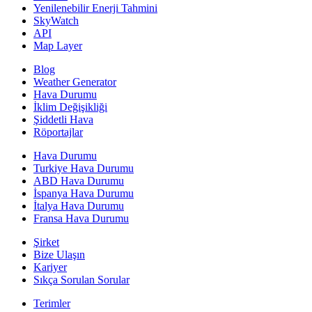
Yenilenebilir Enerji Tahmini
SkyWatch
API
Map Layer
Blog
Weather Generator
Hava Durumu
İklim Değişikliği
Şiddetli Hava
Röportajlar
Hava Durumu
Turkiye Hava Durumu
ABD Hava Durumu
İspanya Hava Durumu
İtalya Hava Durumu
Fransa Hava Durumu
Şirket
Bize Ulaşın
Kariyer
Sıkça Sorulan Sorular
Terimler