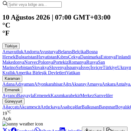
10 Ağustos 2026 | 07:00 GMT+03:00
°C
°F
Türkiye
Arnavutluk
Andorra
Avusturya
Belarus
Belçika
Bosna
Hersek
Bulgaristan
Hırvatistan
Kıbrıs
Çekya
Danimarka
Estonya
Finland
Makedonya
Norveç
Polonya
Portekiz
Romanya
Rusya
San
Marino
Sırbistan
Slovakya
Slovenya
İspanya
İsveç
İsviçre
Türkiye
Ukray
Krallık
Amerika Birleşik Devletleri
Vatikan
Karaman
Adana
Adıyaman
Afyonkarahisar
Ağrı
Aksaray
Amasya
Ankara
Antalya
Ermenek
Ayrancı
Başyayla
Ermenek
Kazımkarabekir
Merkez
Sarıveliler
Güneyyurt
Ağaççatı
Akçamescit
Ardıçkaya
Aşağıçağlar
Balkusan
Başpınar
Boyalık
°C
19
Açık