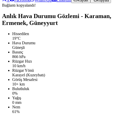
X
Facebook
WhatsApp
LinkedIn
Kaydet
Kopyala
Bağlantı kopyalandı!
Anlık Hava Durumu Gözlemi - Karaman,
Ermenek, Güneyyurt
Hissedilen
19°C
Hava Durumu
Güneşli
Basınç
866 hPa
Rüzgar Hızı
10 km/h
Rüzgar Yönü
Karayel (Kuzeybatı)
Görüş Mesafesi
10+ km
Bulutluluk
0%
Yağış
0 mm
Nem
61%