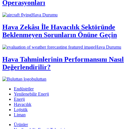
Operasyonları
Hava Durumu
Hava Zekâsı İle Havacılık Sektöründe
Beklenmeyen Sorunların Önüne Geçin
Hava Durumu
Hava Tahminlerinin Performansını Nasıl
Değerlendirilir?
buluttan
Endüstriler
Yenilenebilir Enerji
Enerji
Havacılık
Lojistik
Liman
Ürünler