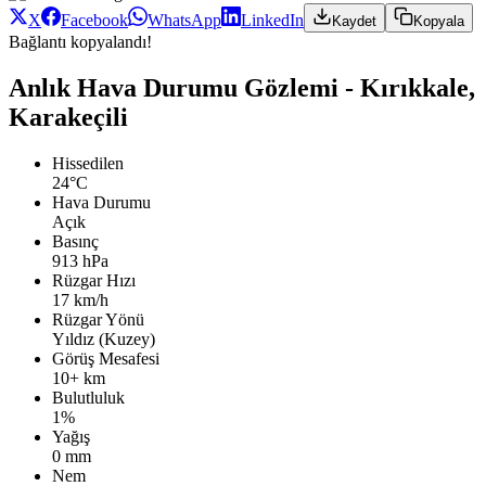
X
Facebook
WhatsApp
LinkedIn
Kaydet
Kopyala
Bağlantı kopyalandı!
Anlık Hava Durumu Gözlemi - Kırıkkale,
Karakeçili
Hissedilen
24°C
Hava Durumu
Açık
Basınç
913 hPa
Rüzgar Hızı
17 km/h
Rüzgar Yönü
Yıldız (Kuzey)
Görüş Mesafesi
10+ km
Bulutluluk
1%
Yağış
0 mm
Nem