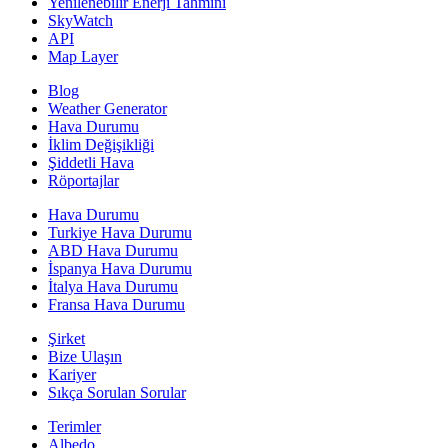
Yenilenebilir Enerji Tahmini
SkyWatch
API
Map Layer
Blog
Weather Generator
Hava Durumu
İklim Değişikliği
Şiddetli Hava
Röportajlar
Hava Durumu
Turkiye Hava Durumu
ABD Hava Durumu
İspanya Hava Durumu
İtalya Hava Durumu
Fransa Hava Durumu
Şirket
Bize Ulaşın
Kariyer
Sıkça Sorulan Sorular
Terimler
Albedo