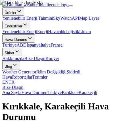
Ürünler
Yenilenebilir Enerji Tahmini
SkyWatch
API
Map Layer
Endüstriler
Yenilenebilir Enerji
Enerji
Havacılık
Lojistik
Liman
Hava Durumu
Türkiye
ABD
İspanya
İtalya
Fransa
Şirket
Hakkımızda
Bize Ulaşın
Kariyer
Blog
Weather Generator
İklim Değişikliği
Şiddetli
Hava
Röportajlar
Terimler
EN
TR
Bize Ulaşın
Ana Sayfa
Hava Durumu
Türkiye
Kırıkkale
Karakeçili
Kırıkkale, Karakeçili Hava
Durumu