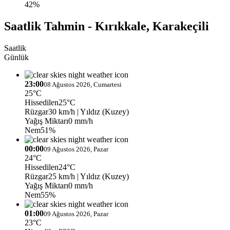
42%
Saatlik Tahmin - Kırıkkale, Karakeçili
Saatlik
Günlük
23:00
08 Ağustos 2026, Cumartesi
25°C
Hissedilen
25°C
Rüzgar
30 km/h
| Yıldız (Kuzey)
Yağış Miktarı
0 mm/h
Nem
51%
00:00
09 Ağustos 2026, Pazar
24°C
Hissedilen
24°C
Rüzgar
25 km/h
| Yıldız (Kuzey)
Yağış Miktarı
0 mm/h
Nem
55%
01:00
09 Ağustos 2026, Pazar
23°C