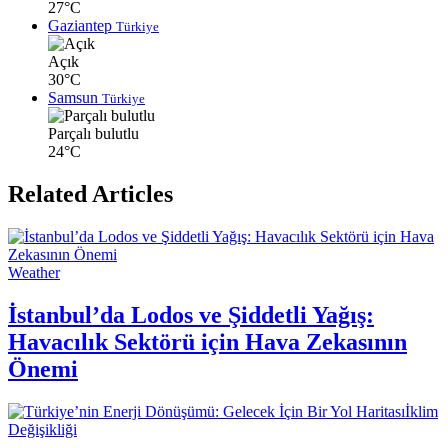
27°C
Gaziantep
Türkiye
Açık
30°C
Samsun
Türkiye
Parçalı bulutlu
24°C
Related Articles
Weather
İstanbul’da Lodos ve Şiddetli Yağış:
Havacılık Sektörü için Hava Zekasının
Önemi
İklim
Değişikliği