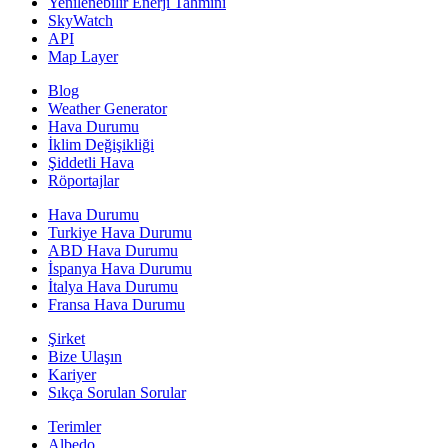
Yenilenebilir Enerji Tahmini
SkyWatch
API
Map Layer
Blog
Weather Generator
Hava Durumu
İklim Değişikliği
Şiddetli Hava
Röportajlar
Hava Durumu
Turkiye Hava Durumu
ABD Hava Durumu
İspanya Hava Durumu
İtalya Hava Durumu
Fransa Hava Durumu
Şirket
Bize Ulaşın
Kariyer
Sıkça Sorulan Sorular
Terimler
Albedo