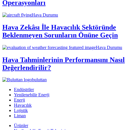
Operasyonları
Hava Durumu
Hava Zekâsı İle Havacılık Sektöründe
Beklenmeyen Sorunların Önüne Geçin
Hava Durumu
Hava Tahminlerinin Performansını Nasıl
Değerlendirilir?
buluttan
Endüstriler
Yenilenebilir Enerji
Enerji
Havacılık
Lojistik
Liman
Ürünler