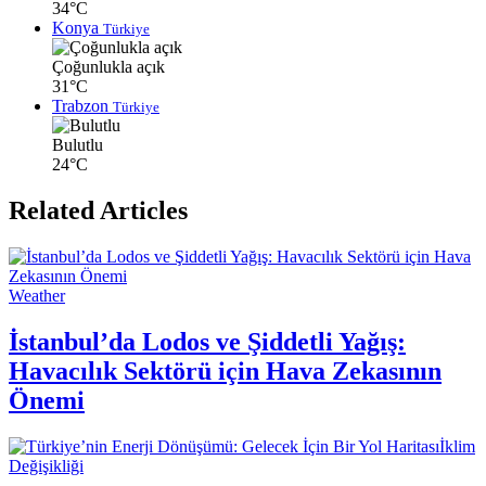
34°C
Konya
Türkiye
Çoğunlukla açık
31°C
Trabzon
Türkiye
Bulutlu
24°C
Related Articles
Weather
İstanbul’da Lodos ve Şiddetli Yağış:
Havacılık Sektörü için Hava Zekasının
Önemi
İklim
Değişikliği