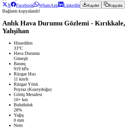
X
Facebook
WhatsApp
LinkedIn
Kaydet
Kopyala
Bağlantı kopyalandı!
Anlık Hava Durumu Gözlemi - Kırıkkale,
Yahşihan
Hissedilen
33°C
Hava Durumu
Güneşli
Basınç
919 hPa
Rüzgar Hızı
11 km/h
Rüzgar Yönü
Poyraz (Kuzeydoğu)
Görüş Mesafesi
10+ km
Bulutluluk
28%
Yağış
0 mm
Nem