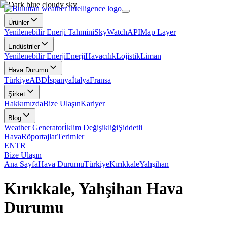
Ürünler
Yenilenebilir Enerji Tahmini
SkyWatch
API
Map Layer
Endüstriler
Yenilenebilir Enerji
Enerji
Havacılık
Lojistik
Liman
Hava Durumu
Türkiye
ABD
İspanya
İtalya
Fransa
Şirket
Hakkımızda
Bize Ulaşın
Kariyer
Blog
Weather Generator
İklim Değişikliği
Şiddetli
Hava
Röportajlar
Terimler
EN
TR
Bize Ulaşın
Ana Sayfa
Hava Durumu
Türkiye
Kırıkkale
Yahşihan
Kırıkkale, Yahşihan Hava
Durumu