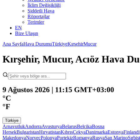
İklim Değişikliği
Şiddetli Hava
Röportajlar
Terimler
EN
Bize Ulaşın
Ana Sayfa
Hava Durumu
Türkiye
Kırşehir
Mucur
Kırşehir, Mucur, Acıöz Hava 
9 Ağustos 2026 | 11:15 GMT+03:00
°C
°F
Türkiye
Arnavutluk
Andorra
Avusturya
Belarus
Belçika
Bosna
Hersek
Bulgaristan
Hırvatistan
Kıbrıs
Çekya
Danimarka
Estonya
Finland
Makedonya
Norveç
Polonya
Portekiz
Romanya
Rusya
San Marino
Sırbis