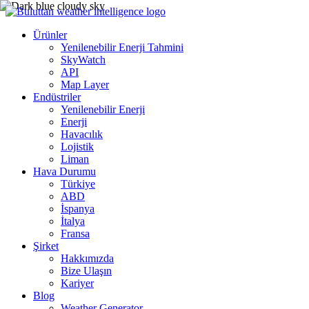
Ürünler
Yenilenebilir Enerji Tahmini
SkyWatch
API
Map Layer
Endüstriler
Yenilenebilir Enerji
Enerji
Havacılık
Lojistik
Liman
Hava Durumu
Türkiye
ABD
İspanya
İtalya
Fransa
Şirket
Hakkımızda
Bize Ulaşın
Kariyer
Blog
Weather Generator