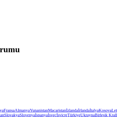
Durumu
iya
Fransa
Almanya
Yunanistan
Macaristan
İzlanda
İrlanda
İtalya
Kosova
Le
tan
Slovakya
Slovenya
İspanya
İsveç
İsviçre
Türkiye
Ukrayna
Birleşik Krall