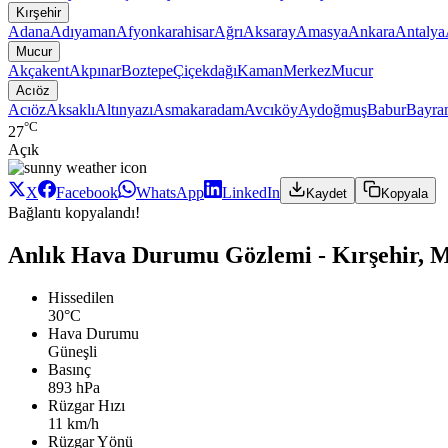
Kırşehir
Adana
Adıyaman
Afyonkarahisar
Ağrı
Aksaray
Amasya
Ankara
Antalya
Mucur
Akçakent
Akpınar
Boztepe
Çiçekdağı
Kaman
Merkez
Mucur
Acıöz
Acıöz
Aksaklı
Altınyazı
Asmakaradam
Avcıköy
Aydoğmuş
Babur
Bayra
°C
27
Açık
X
Facebook
WhatsApp
LinkedIn
Kaydet
Kopyala
Bağlantı kopyalandı!
Anlık Hava Durumu Gözlemi - Kırşehir, M
Hissedilen
30°C
Hava Durumu
Güneşli
Basınç
893 hPa
Rüzgar Hızı
11 km/h
Rüzgar Yönü