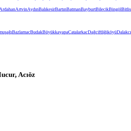
Ardahan
Artvin
Aydın
Balıkesir
Bartın
Batman
Bayburt
Bilecik
Bingöl
Bitlis
muşağı
Bazlamaç
Budak
Büyükkayapa
Çatalarkaç
Dağçiftliğiköyü
Dalakçı
ucur, Acıöz