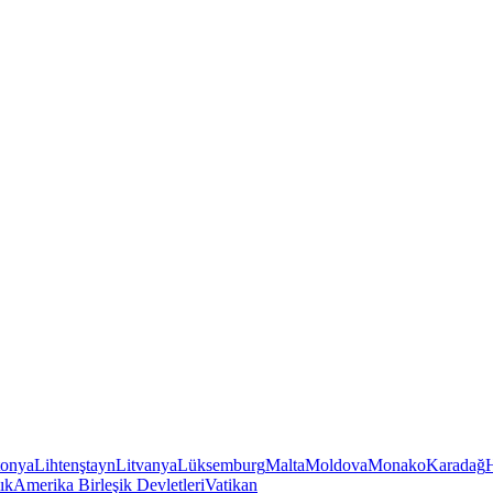
tonya
Lihtenştayn
Litvanya
Lüksemburg
Malta
Moldova
Monako
Karadağ
ık
Amerika Birleşik Devletleri
Vatikan