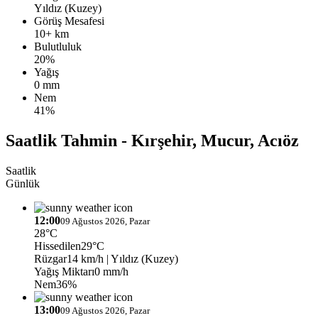
Yıldız (Kuzey)
Görüş Mesafesi
10+ km
Bulutluluk
20%
Yağış
0 mm
Nem
41%
Saatlik Tahmin - Kırşehir, Mucur, Acıöz
Saatlik
Günlük
12:00
09 Ağustos 2026, Pazar
28°C
Hissedilen
29°C
Rüzgar
14 km/h
| Yıldız (Kuzey)
Yağış Miktarı
0 mm/h
Nem
36%
13:00
09 Ağustos 2026, Pazar