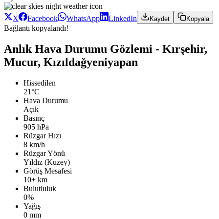
X
Facebook
WhatsApp
LinkedIn
Kaydet
Kopyala
Bağlantı kopyalandı!
Anlık Hava Durumu Gözlemi - Kırşehir,
Mucur, Kızıldağyeniyapan
Hissedilen
21°C
Hava Durumu
Açık
Basınç
905 hPa
Rüzgar Hızı
8 km/h
Rüzgar Yönü
Yıldız (Kuzey)
Görüş Mesafesi
10+ km
Bulutluluk
0%
Yağış
0 mm