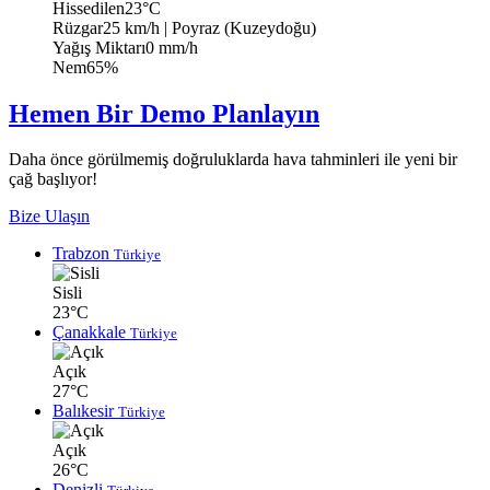
Hissedilen
23°C
Rüzgar
25 km/h
| Poyraz (Kuzeydoğu)
Yağış Miktarı
0 mm/h
Nem
65%
Hemen Bir Demo Planlayın
Daha önce görülmemiş doğruluklarda hava tahminleri ile yeni bir
çağ başlıyor!
Bize Ulaşın
Trabzon
Türkiye
Sisli
23°C
Çanakkale
Türkiye
Açık
27°C
Balıkesir
Türkiye
Açık
26°C
Denizli