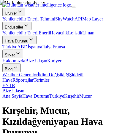
Ürünler
Yenilenebilir Enerji Tahmini
SkyWatch
API
Map Layer
Endüstriler
Yenilenebilir Enerji
Enerji
Havacılık
Lojistik
Liman
Hava Durumu
Türkiye
ABD
İspanya
İtalya
Fransa
Şirket
Hakkımızda
Bize Ulaşın
Kariyer
Blog
Weather Generator
İklim Değişikliği
Şiddetli
Hava
Röportajlar
Terimler
EN
TR
Bize Ulaşın
Ana Sayfa
Hava Durumu
Türkiye
Kırşehir
Mucur
Kırşehir, Mucur,
Kızıldağyeniyapan Hava
Durumu