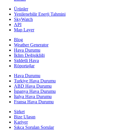
Ürünler
Yenilenebilir Enerji Tahmini
SkyWatch
API
Map Layer
Blog
Weather Generator
Hava Durumu
İklim Değişikliği
Şiddetli Hava
Röportajlar
Hava Durumu
Turkiye Hava Durumu
ABD Hava Durumu
İspanya Hava Durumu
İtalya Hava Durumu
Fransa Hava Durumu
Şirket
Bize Ulaşın
Kariyer
Sıkça Sorulan Sorular