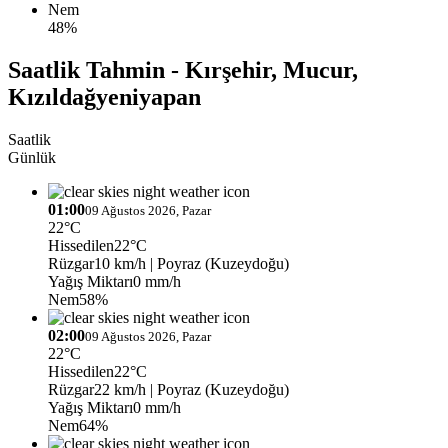
Nem
48%
Saatlik Tahmin - Kırşehir, Mucur,
Kızıldağyeniyapan
Saatlik
Günlük
01:00
09 Ağustos 2026, Pazar
22°C
Hissedilen
22°C
Rüzgar
10 km/h
| Poyraz (Kuzeydoğu)
Yağış Miktarı
0 mm/h
Nem
58%
02:00
09 Ağustos 2026, Pazar
22°C
Hissedilen
22°C
Rüzgar
22 km/h
| Poyraz (Kuzeydoğu)
Yağış Miktarı
0 mm/h
Nem
64%