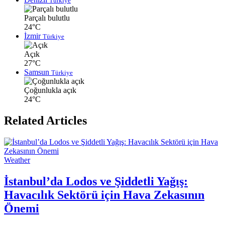
Türkiye
Parçalı bulutlu
24°C
İzmir
Türkiye
Açık
27°C
Samsun
Türkiye
Çoğunlukla açık
24°C
Related Articles
Weather
İstanbul’da Lodos ve Şiddetli Yağış:
Havacılık Sektörü için Hava Zekasının
Önemi