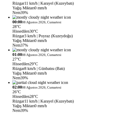
Rüzgar
11 km/h
| Karayel (Kuzeybatı)
Yağış Miktarı
0 mm/h
Nem
39%
00:00
08 Ağustos 2026, Cumartesi
28°C
Hissedilen
30°C
Rüzgar
3 km/h
| Poyraz (Kuzeydoğu)
Yağış Miktarı
0 mm/h
Nem
37%
01:00
08 Ağustos 2026, Cumartesi
27°C
Hissedilen
29°C
Rüzgar
8 km/h
| Günbatısı (Batı)
Yağış Miktarı
0 mm/h
Nem
39%
02:00
08 Ağustos 2026, Cumartesi
26°C
Hissedilen
28°C
Rüzgar
11 km/h
| Karayel (Kuzeybatı)
Yağış Miktarı
0 mm/h
Nem
39%