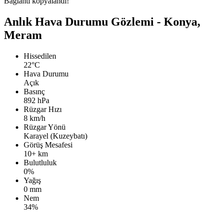
Bağlantı kopyalandı!
Anlık Hava Durumu Gözlemi - Konya,
Meram
Hissedilen
22°C
Hava Durumu
Açık
Basınç
892 hPa
Rüzgar Hızı
8 km/h
Rüzgar Yönü
Karayel (Kuzeybatı)
Görüş Mesafesi
10+ km
Bulutluluk
0%
Yağış
0 mm
Nem
34%