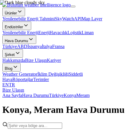
Ürünler
Yenilenebilir Enerji Tahmini
SkyWatch
API
Map Layer
Endüstriler
Yenilenebilir Enerji
Enerji
Havacılık
Lojistik
Liman
Hava Durumu
Türkiye
ABD
İspanya
İtalya
Fransa
Şirket
Hakkımızda
Bize Ulaşın
Kariyer
Blog
Weather Generator
İklim Değişikliği
Şiddetli
Hava
Röportajlar
Terimler
EN
TR
Bize Ulaşın
Ana Sayfa
Hava Durumu
Türkiye
Konya
Meram
Konya, Meram Hava Durumu