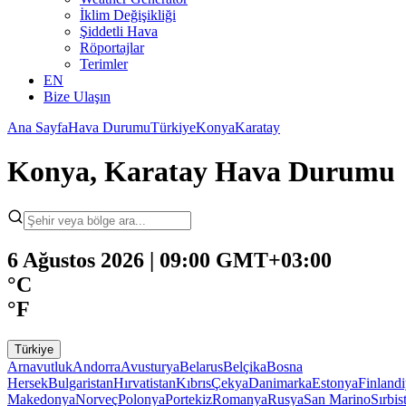
İklim Değişikliği
Şiddetli Hava
Röportajlar
Terimler
EN
Bize Ulaşın
Ana Sayfa
Hava Durumu
Türkiye
Konya
Karatay
Konya, Karatay Hava Durumu
6 Ağustos 2026 | 09:00 GMT+03:00
°C
°F
Türkiye
Arnavutluk
Andorra
Avusturya
Belarus
Belçika
Bosna
Hersek
Bulgaristan
Hırvatistan
Kıbrıs
Çekya
Danimarka
Estonya
Finland
Makedonya
Norveç
Polonya
Portekiz
Romanya
Rusya
San Marino
Sırbis