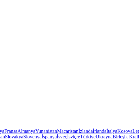
iya
Fransa
Almanya
Yunanistan
Macaristan
İzlanda
İrlanda
İtalya
Kosova
Le
tan
Slovakya
Slovenya
İspanya
İsveç
İsviçre
Türkiye
Ukrayna
Birleşik Krall