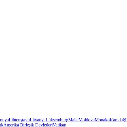
tonya
Lihtenştayn
Litvanya
Lüksemburg
Malta
Moldova
Monako
Karadağ
ık
Amerika Birleşik Devletleri
Vatikan