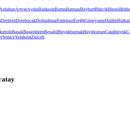
Ardahan
Artvin
Aydın
Balıkesir
Bartın
Batman
Bayburt
Bilecik
Bingöl
Bitlis
a
Derbent
Derebucak
Doğanhisar
Emirgazi
Ereğli
Güneysınır
Hadim
Halkap
kırtolu
Başak
Başgötüren
Beşağıl
Büyükburnak
Büyüksinan
Çatalhüyük
Ç
er
Yenice
Yenikent
Zincirli
ratay