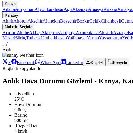
Konya
Adana
Adıyaman
Afyonkarahisar
Ağrı
Aksaray
Amasya
Ankara
Antalya
Karatay
Ahırlı
Akören
Akşehir
Altınekin
Beyşehir
Bozkır
Çeltik
Cihanbeyli
Çumr
Mahalle Seçiniz
Acıdort
Akabe
Akbaş
Akçeşme
Akifpaşa
Akörenkışla
Aksaklı
Aziziye
Ba
Mesud
Sürüç
Tatlıcak
Ulubatlıhasan
Yağlıbayat
Yarma
Yavşankuyu
Yedil
°C
25
Açık
X
Facebook
WhatsApp
LinkedIn
Kaydet
Kopyala
Bağlantı kopyalandı!
Anlık Hava Durumu Gözlemi - Konya, Ka
Hissedilen
25°C
Hava Durumu
Güneşli
Basınç
900 hPa
Rüzgar Hızı
4 km/h