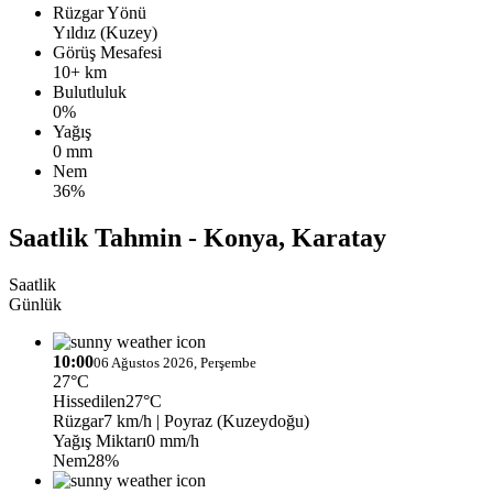
Rüzgar Yönü
Yıldız (Kuzey)
Görüş Mesafesi
10+ km
Bulutluluk
0%
Yağış
0 mm
Nem
36%
Saatlik Tahmin - Konya, Karatay
Saatlik
Günlük
10:00
06 Ağustos 2026, Perşembe
27°C
Hissedilen
27°C
Rüzgar
7 km/h
| Poyraz (Kuzeydoğu)
Yağış Miktarı
0 mm/h
Nem
28%