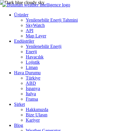
Ürünler
Yenilenebilir Enerji Tahmini
SkyWatch
API
Map Layer
Endüstriler
Yenilenebilir Enerji
Enerji
Havacılık
Lojistik
Liman
Hava Durumu
Türkiye
ABD
İspanya
İtalya
Fransa
Şirket
Hakkımızda
Bize Ulaşın
Kariyer
Blog
Weather Generator