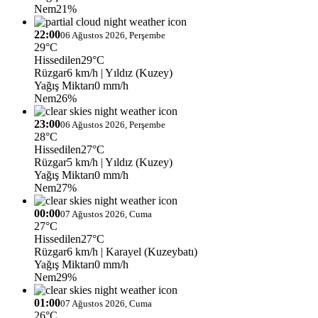
Nem
21%
22:00
06 Ağustos 2026, Perşembe
29°C
Hissedilen
29°C
Rüzgar
6 km/h
| Yıldız (Kuzey)
Yağış Miktarı
0 mm/h
Nem
26%
23:00
06 Ağustos 2026, Perşembe
28°C
Hissedilen
27°C
Rüzgar
5 km/h
| Yıldız (Kuzey)
Yağış Miktarı
0 mm/h
Nem
27%
00:00
07 Ağustos 2026, Cuma
27°C
Hissedilen
27°C
Rüzgar
6 km/h
| Karayel (Kuzeybatı)
Yağış Miktarı
0 mm/h
Nem
29%
01:00
07 Ağustos 2026, Cuma
26°C