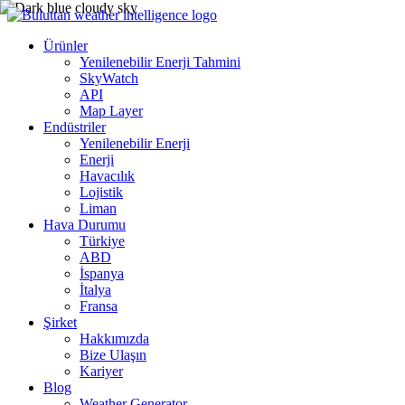
Ürünler
Yenilenebilir Enerji Tahmini
SkyWatch
API
Map Layer
Endüstriler
Yenilenebilir Enerji
Enerji
Havacılık
Lojistik
Liman
Hava Durumu
Türkiye
ABD
İspanya
İtalya
Fransa
Şirket
Hakkımızda
Bize Ulaşın
Kariyer
Blog
Weather Generator