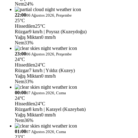
Nem
24%
22:00
06 Ağustos 2026, Perşembe
25°C
Hissedilen
25°C
Rüzgar
9 km/h
| Poyraz (Kuzeydoğu)
Yağış Miktarı
0 mm/h
Nem
33%
23:00
06 Ağustos 2026, Perşembe
24°C
Hissedilen
24°C
Rüzgar
7 km/h
| Yıldız (Kuzey)
Yağış Miktarı
0 mm/h
Nem
33%
00:00
07 Ağustos 2026, Cuma
24°C
Hissedilen
24°C
Rüzgar
8 km/h
| Karayel (Kuzeybatı)
Yağış Miktarı
0 mm/h
Nem
36%
01:00
07 Ağustos 2026, Cuma
23°C