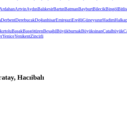
Ardahan
Artvin
Aydın
Balıkesir
Bartın
Batman
Bayburt
Bilecik
Bingöl
Bitlis
a
Derbent
Derebucak
Doğanhisar
Emirgazi
Ereğli
Güneysınır
Hadim
Halkap
kırtolu
Başak
Başgötüren
Beşağıl
Büyükburnak
Büyüksinan
Çatalhüyük
Ç
er
Yenice
Yenikent
Zincirli
tay, Hacıibalı