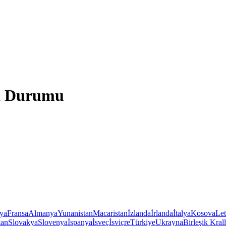
va Durumu
iya
Fransa
Almanya
Yunanistan
Macaristan
İzlanda
İrlanda
İtalya
Kosova
Le
tan
Slovakya
Slovenya
İspanya
İsveç
İsviçre
Türkiye
Ukrayna
Birleşik Krall