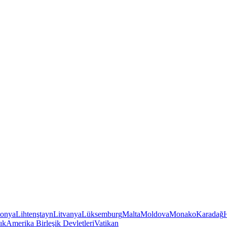
tonya
Lihtenştayn
Litvanya
Lüksemburg
Malta
Moldova
Monako
Karadağ
ık
Amerika Birleşik Devletleri
Vatikan