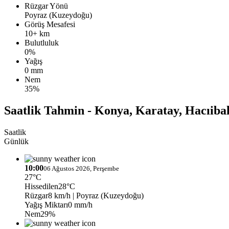
Rüzgar Yönü
Poyraz (Kuzeydoğu)
Görüş Mesafesi
10+ km
Bulutluluk
0%
Yağış
0 mm
Nem
35%
Saatlik Tahmin - Konya, Karatay, Hacıibal
Saatlik
Günlük
10:00
06 Ağustos 2026, Perşembe
27°C
Hissedilen
28°C
Rüzgar
8 km/h
| Poyraz (Kuzeydoğu)
Yağış Miktarı
0 mm/h
Nem
29%