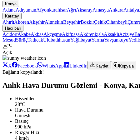
Konya
Adana
Adıyaman
Afyonkarahisar
Ağrı
Aksaray
Amasya
Ankara
Antalya
Karatay
Ahırlı
Akören
Akşehir
Altınekin
Beyşehir
Bozkır
Çeltik
Cihanbeyli
Çumr
Hacıibalı
Acıdort
Akabe
Akbaş
Akçeşme
Akifpaşa
Akörenkışla
Aksaklı
Aziziye
Ba
Mesud
Sürüç
Tatlıcak
Ulubatlıhasan
Yağlıbayat
Yarma
Yavşankuyu
Yedil
°C
25
Açık
X
Facebook
WhatsApp
LinkedIn
Kaydet
Kopyala
Bağlantı kopyalandı!
Anlık Hava Durumu Gözlemi - Konya, Kara
Hissedilen
28°C
Hava Durumu
Güneşli
Basınç
900 hPa
Rüzgar Hızı
4 km/h