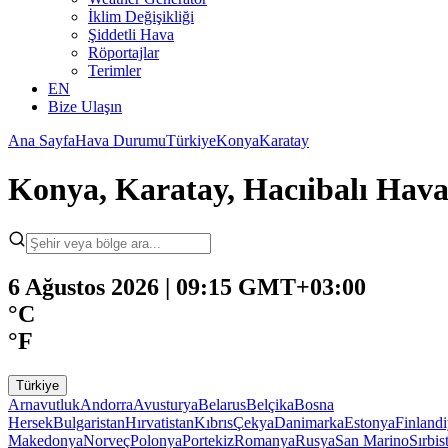
İklim Değişikliği
Şiddetli Hava
Röportajlar
Terimler
EN
Bize Ulaşın
Ana Sayfa
Hava Durumu
Türkiye
Konya
Karatay
Konya, Karatay, Hacıibalı Ha
6 Ağustos 2026 | 09:15 GMT+03:00
°C
°F
Türkiye
Arnavutluk
Andorra
Avusturya
Belarus
Belçika
Bosna
Hersek
Bulgaristan
Hırvatistan
Kıbrıs
Çekya
Danimarka
Estonya
Finland
Makedonya
Norveç
Polonya
Portekiz
Romanya
Rusya
San Marino
Sırbis