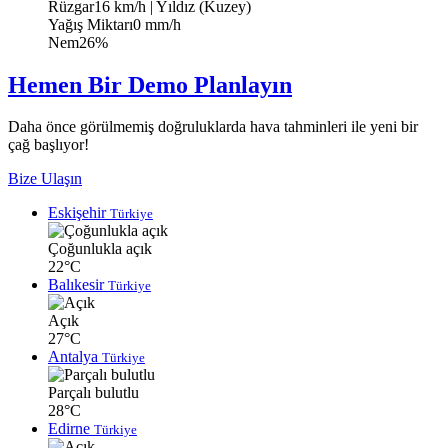
Rüzgar
16 km/h
| Yıldız (Kuzey)
Yağış Miktarı
0 mm/h
Nem
26%
Hemen Bir Demo Planlayın
Daha önce görülmemiş doğruluklarda hava tahminleri ile yeni bir
çağ başlıyor!
Bize Ulaşın
Eskişehir
Türkiye
Çoğunlukla açık
22°C
Balıkesir
Türkiye
Açık
27°C
Antalya
Türkiye
Parçalı bulutlu
28°C
Edirne
Türkiye