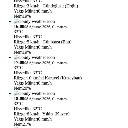
Hissedilen
33°C
Rüzgar
3 km/h
| Gündoğusu (Doğu)
Yağış Miktarı
0 mm/h
Nem
19%
16:00
08 Ağustos 2026, Cumartesi
33°C
Hissedilen
33°C
Rüzgar
5 km/h
| Günbatısı (Batı)
Yağış Miktarı
0 mm/h
Nem
19%
17:00
08 Ağustos 2026, Cumartesi
33°C
Hissedilen
33°C
Rüzgar
10 km/h
| Karayel (Kuzeybatı)
Yağış Miktarı
0 mm/h
Nem
20%
18:00
08 Ağustos 2026, Cumartesi
32°C
Hissedilen
32°C
Rüzgar
6 km/h
| Yıldız (Kuzey)
Yağış Miktarı
0 mm/h
Nem
21%