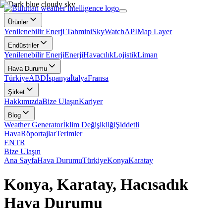
Ürünler
Yenilenebilir Enerji Tahmini
SkyWatch
API
Map Layer
Endüstriler
Yenilenebilir Enerji
Enerji
Havacılık
Lojistik
Liman
Hava Durumu
Türkiye
ABD
İspanya
İtalya
Fransa
Şirket
Hakkımızda
Bize Ulaşın
Kariyer
Blog
Weather Generator
İklim Değişikliği
Şiddetli
Hava
Röportajlar
Terimler
EN
TR
Bize Ulaşın
Ana Sayfa
Hava Durumu
Türkiye
Konya
Karatay
Konya, Karatay, Hacısadık
Hava Durumu