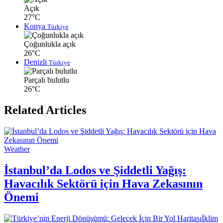
Açık
27°C
Konya
Türkiye
Çoğunlukla açık
26°C
Denizli
Türkiye
Parçalı bulutlu
26°C
Related Articles
Weather
İstanbul’da Lodos ve Şiddetli Yağış:
Havacılık Sektörü için Hava Zekasının
Önemi
İklim