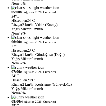
Nem
46%
05:00
08 Ağustos 2026, Cumartesi
24°C
Hissedilen
24°C
Rüzgar
2 km/h
| Yıldız (Kuzey)
Yağış Miktarı
0 mm/h
Nem
49%
06:00
08 Ağustos 2026, Cumartesi
23°C
Hissedilen
23°C
Rüzgar
1 km/h
| Gündoğusu (Doğu)
Yağış Miktarı
0 mm/h
Nem
52%
07:00
08 Ağustos 2026, Cumartesi
24°C
Hissedilen
24°C
Rüzgar
2 km/h
| Keşişleme (Güneydoğu)
Yağış Miktarı
0 mm/h
Nem
49%
08:00
08 Ağustos 2026, Cumartesi
25°C