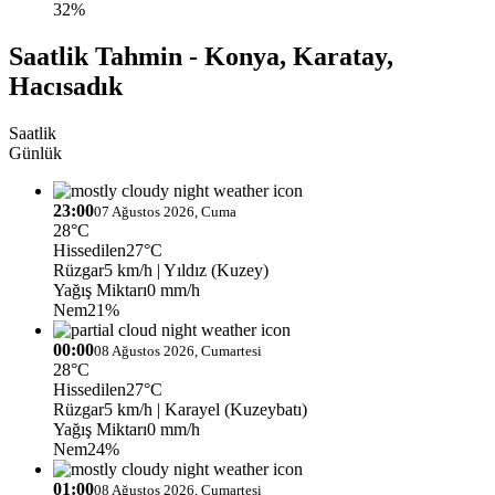
32%
Saatlik Tahmin - Konya, Karatay,
Hacısadık
Saatlik
Günlük
23:00
07 Ağustos 2026, Cuma
28°C
Hissedilen
27°C
Rüzgar
5 km/h
| Yıldız (Kuzey)
Yağış Miktarı
0 mm/h
Nem
21%
00:00
08 Ağustos 2026, Cumartesi
28°C
Hissedilen
27°C
Rüzgar
5 km/h
| Karayel (Kuzeybatı)
Yağış Miktarı
0 mm/h
Nem
24%
01:00
08 Ağustos 2026, Cumartesi