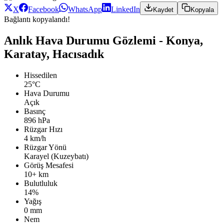
X
Facebook
WhatsApp
LinkedIn
Kaydet
Kopyala
Bağlantı kopyalandı!
Anlık Hava Durumu Gözlemi - Konya,
Karatay, Hacısadık
Hissedilen
25°C
Hava Durumu
Açık
Basınç
896 hPa
Rüzgar Hızı
4 km/h
Rüzgar Yönü
Karayel (Kuzeybatı)
Görüş Mesafesi
10+ km
Bulutluluk
14%
Yağış
0 mm
Nem