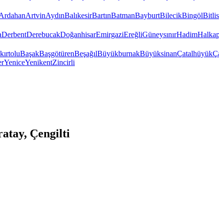
Ardahan
Artvin
Aydın
Balıkesir
Bartın
Batman
Bayburt
Bilecik
Bingöl
Bitlis
a
Derbent
Derebucak
Doğanhisar
Emirgazi
Ereğli
Güneysınır
Hadim
Halkap
kırtolu
Başak
Başgötüren
Beşağıl
Büyükburnak
Büyüksinan
Çatalhüyük
Ç
er
Yenice
Yenikent
Zincirli
tay, Çengilti