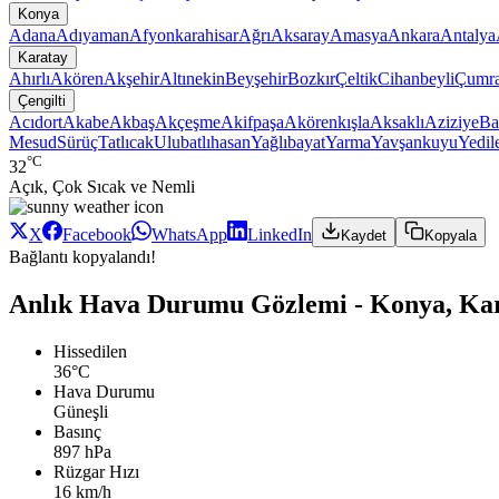
Konya
Adana
Adıyaman
Afyonkarahisar
Ağrı
Aksaray
Amasya
Ankara
Antalya
Karatay
Ahırlı
Akören
Akşehir
Altınekin
Beyşehir
Bozkır
Çeltik
Cihanbeyli
Çumr
Çengilti
Acıdort
Akabe
Akbaş
Akçeşme
Akifpaşa
Akörenkışla
Aksaklı
Aziziye
Ba
Mesud
Sürüç
Tatlıcak
Ulubatlıhasan
Yağlıbayat
Yarma
Yavşankuyu
Yedil
°C
32
Açık, Çok Sıcak ve Nemli
X
Facebook
WhatsApp
LinkedIn
Kaydet
Kopyala
Bağlantı kopyalandı!
Anlık Hava Durumu Gözlemi - Konya, Kara
Hissedilen
36°C
Hava Durumu
Güneşli
Basınç
897 hPa
Rüzgar Hızı
16 km/h