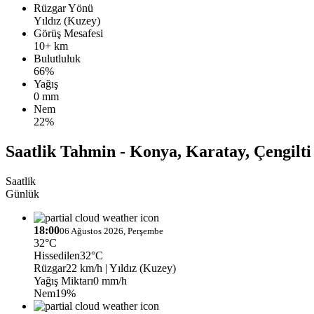
Rüzgar Yönü
Yıldız (Kuzey)
Görüş Mesafesi
10+ km
Bulutluluk
66%
Yağış
0 mm
Nem
22%
Saatlik Tahmin - Konya, Karatay, Çengilti
Saatlik
Günlük
18:00
06 Ağustos 2026, Perşembe
32°C
Hissedilen
32°C
Rüzgar
22 km/h
| Yıldız (Kuzey)
Yağış Miktarı
0 mm/h
Nem
19%