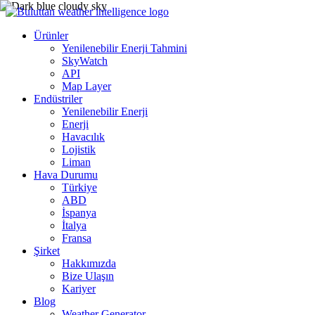
Ürünler
Yenilenebilir Enerji Tahmini
SkyWatch
API
Map Layer
Endüstriler
Yenilenebilir Enerji
Enerji
Havacılık
Lojistik
Liman
Hava Durumu
Türkiye
ABD
İspanya
İtalya
Fransa
Şirket
Hakkımızda
Bize Ulaşın
Kariyer
Blog
Weather Generator