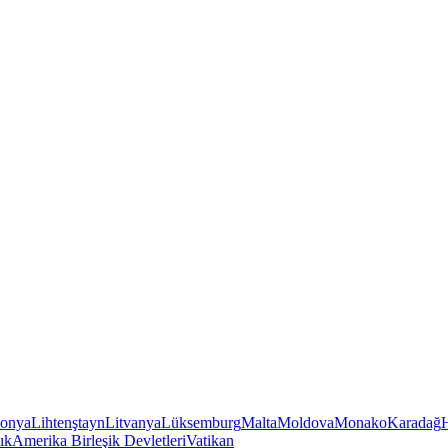
tonya
Lihtenştayn
Litvanya
Lüksemburg
Malta
Moldova
Monako
Karadağ
ık
Amerika Birleşik Devletleri
Vatikan