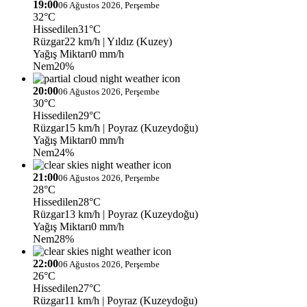
19:00
06 Ağustos 2026, Perşembe
32°C
Hissedilen
31°C
Rüzgar
22 km/h
| Yıldız (Kuzey)
Yağış Miktarı
0 mm/h
Nem
20%
20:00
06 Ağustos 2026, Perşembe
30°C
Hissedilen
29°C
Rüzgar
15 km/h
| Poyraz (Kuzeydoğu)
Yağış Miktarı
0 mm/h
Nem
24%
21:00
06 Ağustos 2026, Perşembe
28°C
Hissedilen
28°C
Rüzgar
13 km/h
| Poyraz (Kuzeydoğu)
Yağış Miktarı
0 mm/h
Nem
28%
22:00
06 Ağustos 2026, Perşembe
26°C
Hissedilen
27°C
Rüzgar
11 km/h
| Poyraz (Kuzeydoğu)