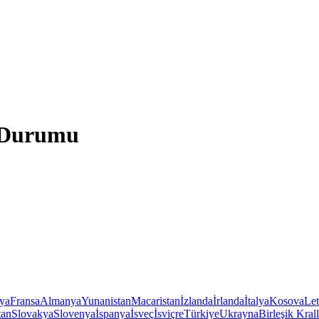
a Durumu
iya
Fransa
Almanya
Yunanistan
Macaristan
İzlanda
İrlanda
İtalya
Kosova
Le
tan
Slovakya
Slovenya
İspanya
İsveç
İsviçre
Türkiye
Ukrayna
Birleşik Krall