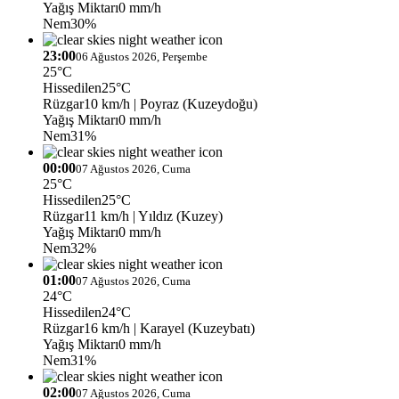
Yağış Miktarı
0 mm/h
Nem
30%
23:00
06 Ağustos 2026, Perşembe
25°C
Hissedilen
25°C
Rüzgar
10 km/h
| Poyraz (Kuzeydoğu)
Yağış Miktarı
0 mm/h
Nem
31%
00:00
07 Ağustos 2026, Cuma
25°C
Hissedilen
25°C
Rüzgar
11 km/h
| Yıldız (Kuzey)
Yağış Miktarı
0 mm/h
Nem
32%
01:00
07 Ağustos 2026, Cuma
24°C
Hissedilen
24°C
Rüzgar
16 km/h
| Karayel (Kuzeybatı)
Yağış Miktarı
0 mm/h
Nem
31%
02:00
07 Ağustos 2026, Cuma