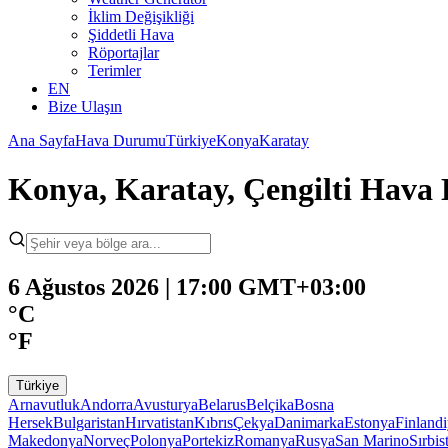
İklim Değişikliği
Şiddetli Hava
Röportajlar
Terimler
EN
Bize Ulaşın
Ana Sayfa
Hava Durumu
Türkiye
Konya
Karatay
Konya, Karatay, Çengilti Hav
6 Ağustos 2026 | 17:00 GMT+03:00
°C
°F
Türkiye
Arnavutluk
Andorra
Avusturya
Belarus
Belçika
Bosna
Hersek
Bulgaristan
Hırvatistan
Kıbrıs
Çekya
Danimarka
Estonya
Finland
Makedonya
Norveç
Polonya
Portekiz
Romanya
Rusya
San Marino
Sırbis