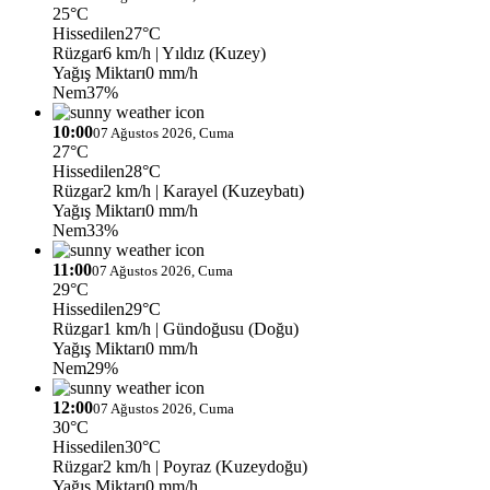
25°C
Hissedilen
27°C
Rüzgar
6 km/h
| Yıldız (Kuzey)
Yağış Miktarı
0 mm/h
Nem
37%
10:00
07 Ağustos 2026, Cuma
27°C
Hissedilen
28°C
Rüzgar
2 km/h
| Karayel (Kuzeybatı)
Yağış Miktarı
0 mm/h
Nem
33%
11:00
07 Ağustos 2026, Cuma
29°C
Hissedilen
29°C
Rüzgar
1 km/h
| Gündoğusu (Doğu)
Yağış Miktarı
0 mm/h
Nem
29%
12:00
07 Ağustos 2026, Cuma
30°C
Hissedilen
30°C
Rüzgar
2 km/h
| Poyraz (Kuzeydoğu)
Yağış Miktarı
0 mm/h