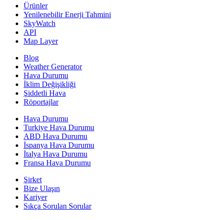
Ürünler
Yenilenebilir Enerji Tahmini
SkyWatch
API
Map Layer
Blog
Weather Generator
Hava Durumu
İklim Değişikliği
Şiddetli Hava
Röportajlar
Hava Durumu
Turkiye Hava Durumu
ABD Hava Durumu
İspanya Hava Durumu
İtalya Hava Durumu
Fransa Hava Durumu
Şirket
Bize Ulaşın
Kariyer
Sıkça Sorulan Sorular