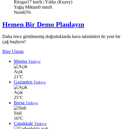
Rüzgar
17 km/h
| Yıldız (Kuzey)
Yağış Miktarı
0 mm/h
Nem
65%
Hemen Bir Demo Planlayın
Daha önce görülmemiş doğruluklarda hava tahminleri ile yeni bir
çağ başlıyor!
Bize Ulaşın
Manisa
Türkiye
Açık
21°C
Gaziantep
Türkiye
Açık
25°C
Bursa
Türkiye
Sisli
16°C
Çanakkale
Türkiye