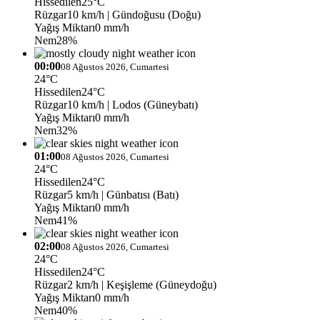
Hissedilen
25°C
Rüzgar
10 km/h
| Gündoğusu (Doğu)
Yağış Miktarı
0 mm/h
Nem
28%
00:00
08 Ağustos 2026, Cumartesi
24°C
Hissedilen
24°C
Rüzgar
10 km/h
| Lodos (Güneybatı)
Yağış Miktarı
0 mm/h
Nem
32%
01:00
08 Ağustos 2026, Cumartesi
24°C
Hissedilen
24°C
Rüzgar
5 km/h
| Günbatısı (Batı)
Yağış Miktarı
0 mm/h
Nem
41%
02:00
08 Ağustos 2026, Cumartesi
24°C
Hissedilen
24°C
Rüzgar
2 km/h
| Keşişleme (Güneydoğu)
Yağış Miktarı
0 mm/h
Nem
40%