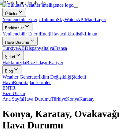
Ürünler
Yenilenebilir Enerji Tahmini
SkyWatch
API
Map Layer
Endüstriler
Yenilenebilir Enerji
Enerji
Havacılık
Lojistik
Liman
Hava Durumu
Türkiye
ABD
İspanya
İtalya
Fransa
Şirket
Hakkımızda
Bize Ulaşın
Kariyer
Blog
Weather Generator
İklim Değişikliği
Şiddetli
Hava
Röportajlar
Terimler
EN
TR
Bize Ulaşın
Ana Sayfa
Hava Durumu
Türkiye
Konya
Karatay
Konya, Karatay, Ovakavağı
Hava Durumu