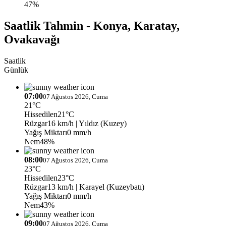
47%
Saatlik Tahmin - Konya, Karatay,
Ovakavağı
Saatlik
Günlük
07:00
07 Ağustos 2026, Cuma
21°C
Hissedilen
21°C
Rüzgar
16 km/h
| Yıldız (Kuzey)
Yağış Miktarı
0 mm/h
Nem
48%
08:00
07 Ağustos 2026, Cuma
23°C
Hissedilen
23°C
Rüzgar
13 km/h
| Karayel (Kuzeybatı)
Yağış Miktarı
0 mm/h
Nem
43%
09:00
07 Ağustos 2026, Cuma