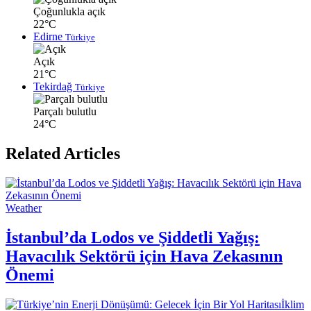
Çoğunlukla açık
22°C
Edirne
Türkiye
Açık
21°C
Tekirdağ
Türkiye
Parçalı bulutlu
24°C
Related Articles
Weather
İstanbul’da Lodos ve Şiddetli Yağış:
Havacılık Sektörü için Hava Zekasının
Önemi
İklim