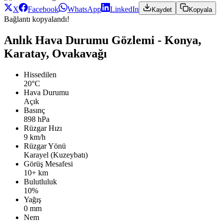
X
Facebook
WhatsApp
LinkedIn
Kaydet
Kopyala
Bağlantı kopyalandı!
Anlık Hava Durumu Gözlemi - Konya,
Karatay, Ovakavağı
Hissedilen
20°C
Hava Durumu
Açık
Basınç
898 hPa
Rüzgar Hızı
9 km/h
Rüzgar Yönü
Karayel (Kuzeybatı)
Görüş Mesafesi
10+ km
Bulutluluk
10%
Yağış
0 mm
Nem