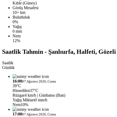
Kıble (Güney)
Görüş Mesafesi
10+ km
Bulutluluk
0%
Yağış
0 mm
Nem
12%
Saatlik Tahmin - Şanlıurfa, Halfeti, Gözeli
Saatlik
Günlük
16:00
07 Ağustos 2026, Cuma
39°C
Hissedilen
37°C
Rüzgar
4 km/h
| Günbatısı (Batı)
Yağış Miktarı
0 mm/h
Nem
10%
17:00
07 Ağustos 2026, Cuma