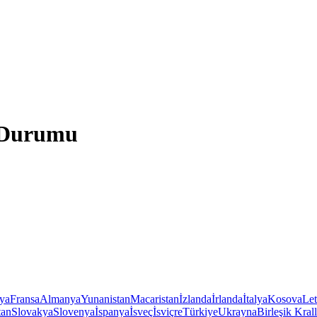
a Durumu
iya
Fransa
Almanya
Yunanistan
Macaristan
İzlanda
İrlanda
İtalya
Kosova
Le
tan
Slovakya
Slovenya
İspanya
İsveç
İsviçre
Türkiye
Ukrayna
Birleşik Krall