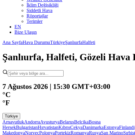
İklim Değişikliği
Şiddetli Hava
Röportajlar
Terimler
EN
Bize Ulaşın
Ana Sayfa
Hava Durumu
Türkiye
Şanlıurfa
Halfeti
Şanlıurfa, Halfeti, Gözeli Hav
7 Ağustos 2026 | 15:30 GMT+03:00
°C
°F
Türkiye
Arnavutluk
Andorra
Avusturya
Belarus
Belçika
Bosna
Hersek
Bulgaristan
Hırvatistan
Kıbrıs
Çekya
Danimarka
Estonya
Finland
Makedonya
Norveç
Polonya
Portekiz
Romanya
Rusya
San Marino
Sırbis