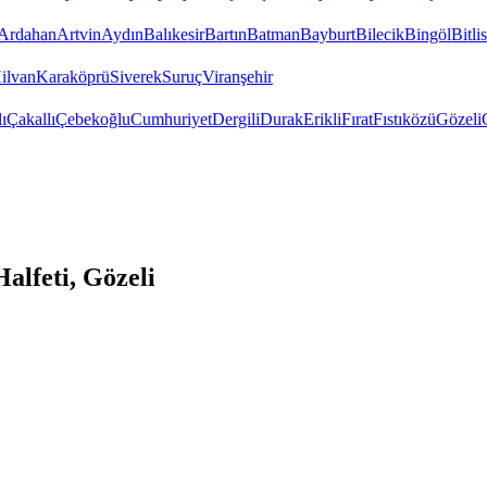
Ardahan
Artvin
Aydın
Balıkesir
Bartın
Batman
Bayburt
Bilecik
Bingöl
Bitlis
ilvan
Karaköprü
Siverek
Suruç
Viranşehir
ı
Çakallı
Çebekoğlu
Cumhuriyet
Dergili
Durak
Erikli
Fırat
Fıstıközü
Gözeli
alfeti, Gözeli