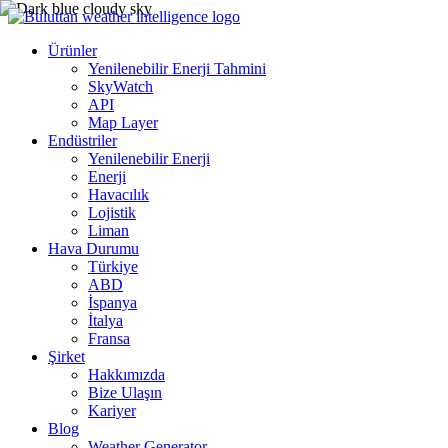
Ürünler
Yenilenebilir Enerji Tahmini
SkyWatch
API
Map Layer
Endüstriler
Yenilenebilir Enerji
Enerji
Havacılık
Lojistik
Liman
Hava Durumu
Türkiye
ABD
İspanya
İtalya
Fransa
Şirket
Hakkımızda
Bize Ulaşın
Kariyer
Blog
Weather Generator