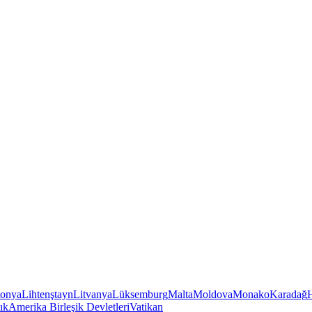
tonya
Lihtenştayn
Litvanya
Lüksemburg
Malta
Moldova
Monako
Karadağ
ık
Amerika Birleşik Devletleri
Vatikan