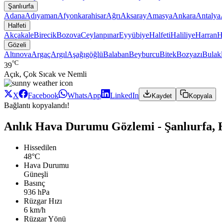
Şanlıurfa
Adana
Adıyaman
Afyonkarahisar
Ağrı
Aksaray
Amasya
Ankara
Antalya
Halfeti
Akçakale
Birecik
Bozova
Ceylanpınar
Eyyübiye
Halfeti
Haliliye
Harran
H
Gözeli
Altınova
Argaç
Argıl
Aşağıgöğlü
Balaban
Beyburcu
Bitek
Bozyazı
Bulakl
°C
39
Açık, Çok Sıcak ve Nemli
X
Facebook
WhatsApp
LinkedIn
Kaydet
Kopyala
Bağlantı kopyalandı!
Anlık Hava Durumu Gözlemi - Şanlıurfa, H
Hissedilen
48°C
Hava Durumu
Güneşli
Basınç
936 hPa
Rüzgar Hızı
6 km/h
Rüzgar Yönü