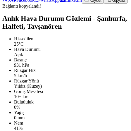
X
Facebook
WhatsApp
LinkedIn
Kaydet
Kopyala
Bağlantı kopyalandı!
Anlık Hava Durumu Gözlemi - Şanlıurfa,
Halfeti, Tavşanören
Hissedilen
25°C
Hava Durumu
Açık
Basınç
931 hPa
Rüzgar Hızı
5 km/h
Rüzgar Yönü
Yıldız (Kuzey)
Görüş Mesafesi
10+ km
Bulutluluk
0%
Yağış
0 mm
Nem
41%