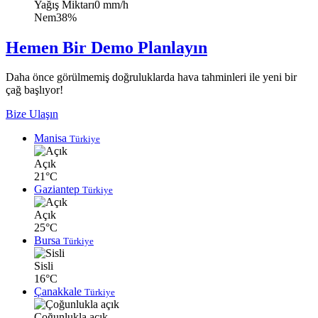
Yağış Miktarı
0 mm/h
Nem
38%
Hemen Bir Demo Planlayın
Daha önce görülmemiş doğruluklarda hava tahminleri ile yeni bir
çağ başlıyor!
Bize Ulaşın
Manisa
Türkiye
Açık
21°C
Gaziantep
Türkiye
Açık
25°C
Bursa
Türkiye
Sisli
16°C
Çanakkale
Türkiye
Çoğunlukla açık