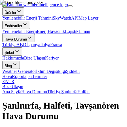
Ürünler
Yenilenebilir Enerji Tahmini
SkyWatch
API
Map Layer
Endüstriler
Yenilenebilir Enerji
Enerji
Havacılık
Lojistik
Liman
Hava Durumu
Türkiye
ABD
İspanya
İtalya
Fransa
Şirket
Hakkımızda
Bize Ulaşın
Kariyer
Blog
Weather Generator
İklim Değişikliği
Şiddetli
Hava
Röportajlar
Terimler
EN
TR
Bize Ulaşın
Ana Sayfa
Hava Durumu
Türkiye
Şanlıurfa
Halfeti
Şanlıurfa, Halfeti, Tavşanören
Hava Durumu