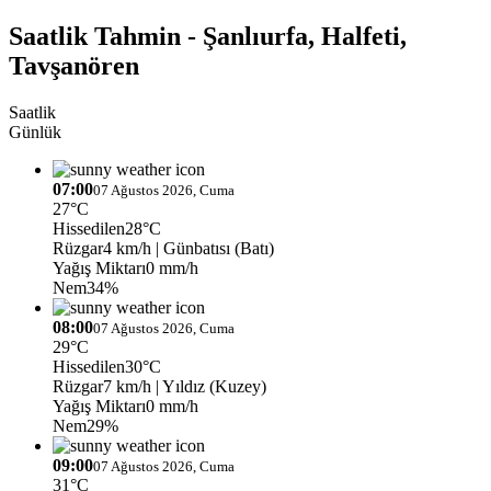
Saatlik Tahmin - Şanlıurfa, Halfeti,
Tavşanören
Saatlik
Günlük
07:00
07 Ağustos 2026, Cuma
27°C
Hissedilen
28°C
Rüzgar
4 km/h
| Günbatısı (Batı)
Yağış Miktarı
0 mm/h
Nem
34%
08:00
07 Ağustos 2026, Cuma
29°C
Hissedilen
30°C
Rüzgar
7 km/h
| Yıldız (Kuzey)
Yağış Miktarı
0 mm/h
Nem
29%
09:00
07 Ağustos 2026, Cuma
31°C