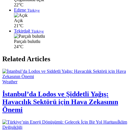
22°C
Edirne
Türkiye
Açık
21°C
Tekirdağ
Türkiye
Parçalı bulutlu
24°C
Related Articles
Weather
İstanbul’da Lodos ve Şiddetli Yağış:
Havacılık Sektörü için Hava Zekasının
Önemi
İklim
Değişikliği