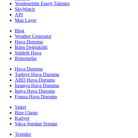
Yenilenebilir Enerji Tahmini
SkyWatch
API
Map Layer
Blog
Weather Generator
Hava Durumu
İklim Değişikliği
Şiddetli Hava
Röportajlar
Hava Durumu
Turkiye Hava Durumu
ABD Hava Durumu
İspanya Hava Durumu
İtalya Hava Durumu
Fransa Hava Durumu
Şirket
Bize Ulaşın
Kariyer
Sıkça Sorulan Sorular
Terimler