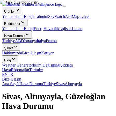
Ürünler
Yenilenebilir Enerji Tahmini
SkyWatch
API
Map Layer
Endüstriler
Yenilenebilir Enerji
Enerji
Havacılık
Lojistik
Liman
Hava Durumu
Türkiye
ABD
İspanya
İtalya
Fransa
Şirket
Hakkımızda
Bize Ulaşın
Kariyer
Blog
Weather Generator
İklim Değişikliği
Şiddetli
Hava
Röportajlar
Terimler
EN
TR
Bize Ulaşın
Ana Sayfa
Hava Durumu
Türkiye
Sivas
Altınyayla
Sivas, Altınyayla, Güzeloğlan
Hava Durumu