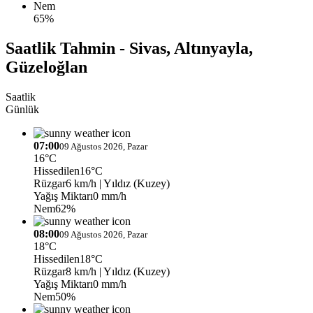
Nem
65%
Saatlik Tahmin - Sivas, Altınyayla,
Güzeloğlan
Saatlik
Günlük
07:00
09 Ağustos 2026, Pazar
16°C
Hissedilen
16°C
Rüzgar
6 km/h
| Yıldız (Kuzey)
Yağış Miktarı
0 mm/h
Nem
62%
08:00
09 Ağustos 2026, Pazar
18°C
Hissedilen
18°C
Rüzgar
8 km/h
| Yıldız (Kuzey)
Yağış Miktarı
0 mm/h
Nem
50%