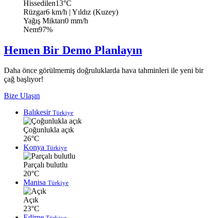
Hissedilen
13°C
Rüzgar
6 km/h
| Yıldız (Kuzey)
Yağış Miktarı
0 mm/h
Nem
97%
Hemen Bir Demo Planlayın
Daha önce görülmemiş doğruluklarda hava tahminleri ile yeni bir
çağ başlıyor!
Bize Ulaşın
Balıkesir
Türkiye
Çoğunlukla açık
26°C
Konya
Türkiye
Parçalı bulutlu
20°C
Manisa
Türkiye
Açık
23°C
Edirne
Türkiye