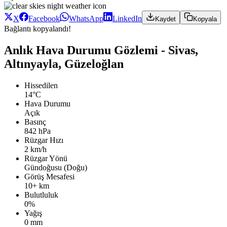
X
Facebook
WhatsApp
LinkedIn
Kaydet
Kopyala
Bağlantı kopyalandı!
Anlık Hava Durumu Gözlemi - Sivas,
Altınyayla, Güzeloğlan
Hissedilen
14°C
Hava Durumu
Açık
Basınç
842 hPa
Rüzgar Hızı
2 km/h
Rüzgar Yönü
Gündoğusu (Doğu)
Görüş Mesafesi
10+ km
Bulutluluk
0%
Yağış
0 mm