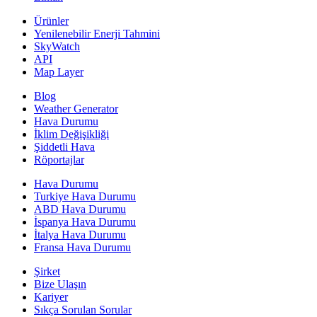
Ürünler
Yenilenebilir Enerji Tahmini
SkyWatch
API
Map Layer
Blog
Weather Generator
Hava Durumu
İklim Değişikliği
Şiddetli Hava
Röportajlar
Hava Durumu
Turkiye Hava Durumu
ABD Hava Durumu
İspanya Hava Durumu
İtalya Hava Durumu
Fransa Hava Durumu
Şirket
Bize Ulaşın
Kariyer
Sıkça Sorulan Sorular