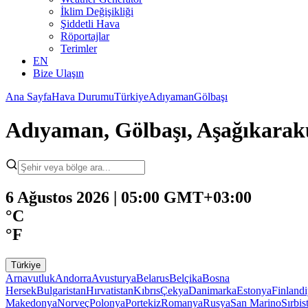
İklim Değişikliği
Şiddetli Hava
Röportajlar
Terimler
EN
Bize Ulaşın
Ana Sayfa
Hava Durumu
Türkiye
Adıyaman
Gölbaşı
Adıyaman, Gölbaşı, Aşağıkar
6 Ağustos 2026 | 05:00 GMT+03:00
°C
°F
Türkiye
Arnavutluk
Andorra
Avusturya
Belarus
Belçika
Bosna
Hersek
Bulgaristan
Hırvatistan
Kıbrıs
Çekya
Danimarka
Estonya
Finland
Makedonya
Norveç
Polonya
Portekiz
Romanya
Rusya
San Marino
Sırbis