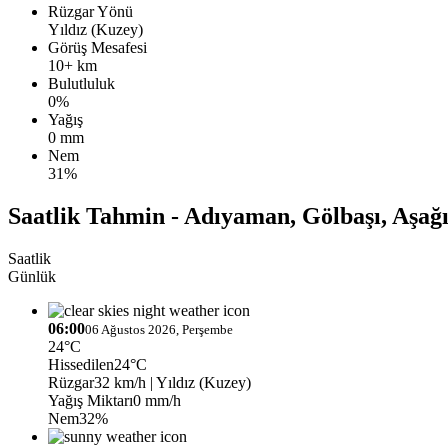
Rüzgar Yönü
Yıldız (Kuzey)
Görüş Mesafesi
10+ km
Bulutluluk
0%
Yağış
0 mm
Nem
31%
Saatlik Tahmin - Adıyaman, Gölbaşı, Aşa
Saatlik
Günlük
06:00
06 Ağustos 2026, Perşembe
24°C
Hissedilen
24°C
Rüzgar
32 km/h
| Yıldız (Kuzey)
Yağış Miktarı
0 mm/h
Nem
32%