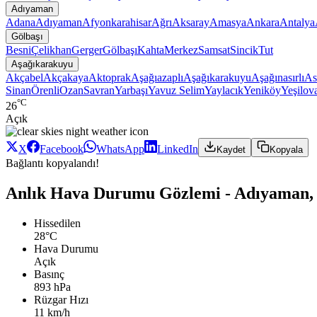
Adıyaman
Adana
Adıyaman
Afyonkarahisar
Ağrı
Aksaray
Amasya
Ankara
Antalya
Gölbaşı
Besni
Çelikhan
Gerger
Gölbaşı
Kahta
Merkez
Samsat
Sincik
Tut
Aşağıkarakuyu
Akçabel
Akçakaya
Aktoprak
Aşağıazaplı
Aşağıkarakuyu
Aşağınasırlı
As
Sinan
Örenli
Ozan
Savran
Yarbaşı
Yavuz Selim
Yaylacık
Yeniköy
Yeşilov
°C
26
Açık
X
Facebook
WhatsApp
LinkedIn
Kaydet
Kopyala
Bağlantı kopyalandı!
Anlık Hava Durumu Gözlemi - Adıyaman, 
Hissedilen
28°C
Hava Durumu
Açık
Basınç
893 hPa
Rüzgar Hızı
11 km/h