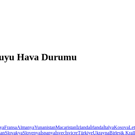
akuyu Hava Durumu
iya
Fransa
Almanya
Yunanistan
Macaristan
İzlanda
İrlanda
İtalya
Kosova
Le
tan
Slovakya
Slovenya
İspanya
İsveç
İsviçre
Türkiye
Ukrayna
Birleşik Krall