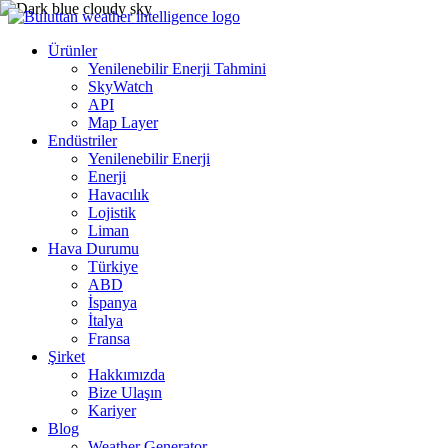
Ürünler
Yenilenebilir Enerji Tahmini
SkyWatch
API
Map Layer
Endüstriler
Yenilenebilir Enerji
Enerji
Havacılık
Lojistik
Liman
Hava Durumu
Türkiye
ABD
İspanya
İtalya
Fransa
Şirket
Hakkımızda
Bize Ulaşın
Kariyer
Blog
Weather Generator