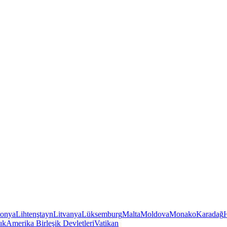
tonya
Lihtenştayn
Litvanya
Lüksemburg
Malta
Moldova
Monako
Karadağ
ık
Amerika Birleşik Devletleri
Vatikan