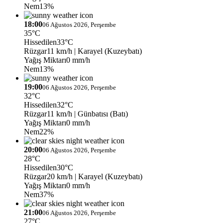
Nem
13%
18:00
06 Ağustos 2026, Perşembe
35°C
Hissedilen
33°C
Rüzgar
11 km/h
| Karayel (Kuzeybatı)
Yağış Miktarı
0 mm/h
Nem
13%
19:00
06 Ağustos 2026, Perşembe
32°C
Hissedilen
32°C
Rüzgar
11 km/h
| Günbatısı (Batı)
Yağış Miktarı
0 mm/h
Nem
22%
20:00
06 Ağustos 2026, Perşembe
28°C
Hissedilen
30°C
Rüzgar
20 km/h
| Karayel (Kuzeybatı)
Yağış Miktarı
0 mm/h
Nem
37%
21:00
06 Ağustos 2026, Perşembe
27°C