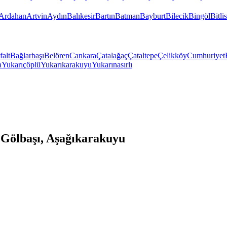
Ardahan
Artvin
Aydın
Balıkesir
Bartın
Batman
Bayburt
Bilecik
Bingöl
Bitlis
falt
Bağlarbaşı
Belören
Cankara
Çatalağaç
Çataltepe
Çelikköy
Cumhuriyet
a
Yukarıçöplü
Yukarıkarakuyu
Yukarınasırlı
Gölbaşı, Aşağıkarakuyu