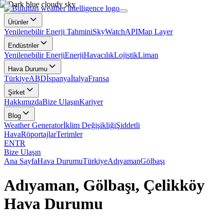
Ürünler
Yenilenebilir Enerji Tahmini
SkyWatch
API
Map Layer
Endüstriler
Yenilenebilir Enerji
Enerji
Havacılık
Lojistik
Liman
Hava Durumu
Türkiye
ABD
İspanya
İtalya
Fransa
Şirket
Hakkımızda
Bize Ulaşın
Kariyer
Blog
Weather Generator
İklim Değişikliği
Şiddetli
Hava
Röportajlar
Terimler
EN
TR
Bize Ulaşın
Ana Sayfa
Hava Durumu
Türkiye
Adıyaman
Gölbaşı
Adıyaman, Gölbaşı, Çelikköy
Hava Durumu