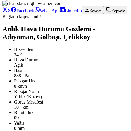
X
Facebook
WhatsApp
LinkedIn
Kaydet
Kopyala
Bağlantı kopyalandı!
Anlık Hava Durumu Gözlemi -
Adıyaman, Gölbaşı, Çelikköy
Hissedilen
34°C
Hava Durumu
Açık
Basınç
888 hPa
Rüzgar Hızı
8 km/h
Rüzgar Yönü
Yıldız (Kuzey)
Görüş Mesafesi
10+ km
Bulutluluk
0%
Yağış
0 mm