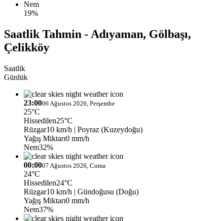
Nem
19%
Saatlik Tahmin - Adıyaman, Gölbaşı,
Çelikköy
Saatlik
Günlük
23:00
06 Ağustos 2026, Perşembe
25°C
Hissedilen
25°C
Rüzgar
10 km/h
| Poyraz (Kuzeydoğu)
Yağış Miktarı
0 mm/h
Nem
32%
00:00
07 Ağustos 2026, Cuma
24°C
Hissedilen
24°C
Rüzgar
10 km/h
| Gündoğusu (Doğu)
Yağış Miktarı
0 mm/h
Nem
37%