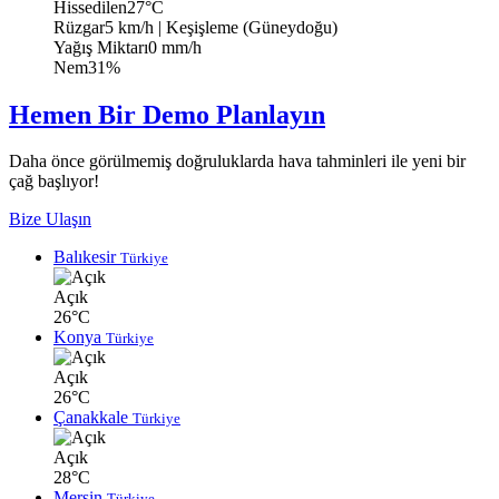
Hissedilen
27°C
Rüzgar
5 km/h
| Keşişleme (Güneydoğu)
Yağış Miktarı
0 mm/h
Nem
31%
Hemen Bir Demo Planlayın
Daha önce görülmemiş doğruluklarda hava tahminleri ile yeni bir
çağ başlıyor!
Bize Ulaşın
Balıkesir
Türkiye
Açık
26°C
Konya
Türkiye
Açık
26°C
Çanakkale
Türkiye
Açık
28°C
Mersin
Türkiye