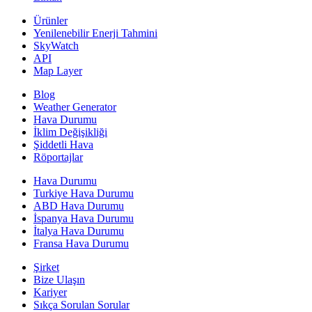
Ürünler
Yenilenebilir Enerji Tahmini
SkyWatch
API
Map Layer
Blog
Weather Generator
Hava Durumu
İklim Değişikliği
Şiddetli Hava
Röportajlar
Hava Durumu
Turkiye Hava Durumu
ABD Hava Durumu
İspanya Hava Durumu
İtalya Hava Durumu
Fransa Hava Durumu
Şirket
Bize Ulaşın
Kariyer
Sıkça Sorulan Sorular