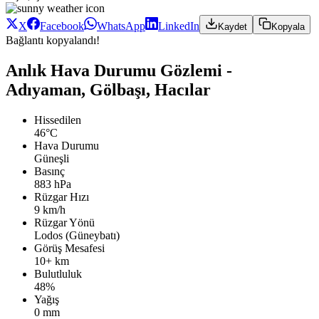
X
Facebook
WhatsApp
LinkedIn
Kaydet
Kopyala
Bağlantı kopyalandı!
Anlık Hava Durumu Gözlemi -
Adıyaman, Gölbaşı, Hacılar
Hissedilen
46°C
Hava Durumu
Güneşli
Basınç
883 hPa
Rüzgar Hızı
9 km/h
Rüzgar Yönü
Lodos (Güneybatı)
Görüş Mesafesi
10+ km
Bulutluluk
48%
Yağış
0 mm