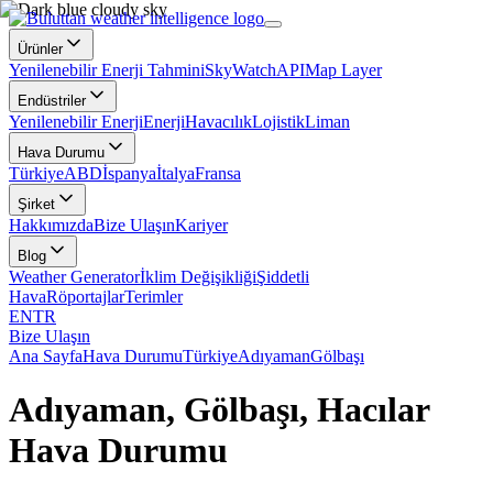
Ürünler
Yenilenebilir Enerji Tahmini
SkyWatch
API
Map Layer
Endüstriler
Yenilenebilir Enerji
Enerji
Havacılık
Lojistik
Liman
Hava Durumu
Türkiye
ABD
İspanya
İtalya
Fransa
Şirket
Hakkımızda
Bize Ulaşın
Kariyer
Blog
Weather Generator
İklim Değişikliği
Şiddetli
Hava
Röportajlar
Terimler
EN
TR
Bize Ulaşın
Ana Sayfa
Hava Durumu
Türkiye
Adıyaman
Gölbaşı
Adıyaman, Gölbaşı, Hacılar
Hava Durumu