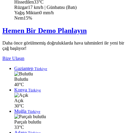
Hissedilen
33°C
Rüzgar
17 km/h
| Günbatısı (Batı)
Yağış Miktarı
0 mm/h
Nem
15%
Hemen Bir Demo Planlayın
Daha önce görülmemiş doğruluklarda hava tahminleri ile yeni bir
çağ başlıyor!
Bize Ulaşın
Gaziantep
Türkiye
Bulutlu
40°C
Konya
Türkiye
Açık
30°C
Muğla
Türkiye
Parçalı bulutlu
33°C
Adana
Türkiye