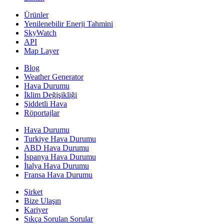
Ürünler
Yenilenebilir Enerji Tahmini
SkyWatch
API
Map Layer
Blog
Weather Generator
Hava Durumu
İklim Değişikliği
Şiddetli Hava
Röportajlar
Hava Durumu
Turkiye Hava Durumu
ABD Hava Durumu
İspanya Hava Durumu
İtalya Hava Durumu
Fransa Hava Durumu
Şirket
Bize Ulaşın
Kariyer
Sıkça Sorulan Sorular