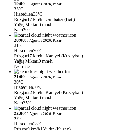
19:00
09 Ağustos 2026, Pazar
33°C
Hissedilen
33°C
Rüzgar
17 km/h
| Günbatısı (Batı)
Yağış Miktarı
0 mm/h
Nem
20%
20:00
09 Ağustos 2026, Pazar
31°C
Hissedilen
30°C
Rüzgar
17 km/h
| Karayel (Kuzeybatı)
Yağış Miktarı
0 mm/h
Nem
18%
21:00
09 Ağustos 2026, Pazar
30°C
Hissedilen
30°C
Rüzgar
22 km/h
| Karayel (Kuzeybatı)
Yağış Miktarı
0 mm/h
Nem
25%
22:00
09 Ağustos 2026, Pazar
27°C
Hissedilen
28°C
Rüzgar
9 km/h
| Yıldız (Kuzey)