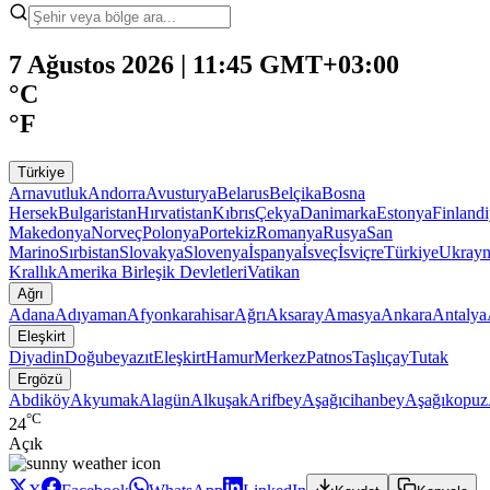
7 Ağustos 2026 | 11:45 GMT+03:00
°C
°F
Türkiye
Arnavutluk
Andorra
Avusturya
Belarus
Belçika
Bosna
Hersek
Bulgaristan
Hırvatistan
Kıbrıs
Çekya
Danimarka
Estonya
Finland
Makedonya
Norveç
Polonya
Portekiz
Romanya
Rusya
San
Marino
Sırbistan
Slovakya
Slovenya
İspanya
İsveç
İsviçre
Türkiye
Ukray
Krallık
Amerika Birleşik Devletleri
Vatikan
Ağrı
Adana
Adıyaman
Afyonkarahisar
Ağrı
Aksaray
Amasya
Ankara
Antalya
Eleşkirt
Diyadin
Doğubeyazıt
Eleşkirt
Hamur
Merkez
Patnos
Taşlıçay
Tutak
Ergözü
Abdiköy
Akyumak
Alagün
Alkuşak
Arifbey
Aşağıcihanbey
Aşağıkopuz
°C
24
Açık