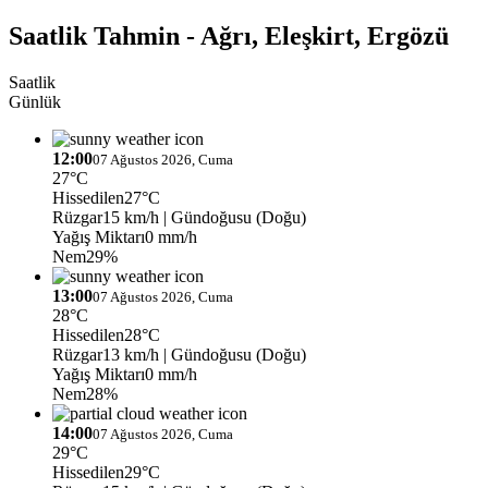
Saatlik Tahmin - Ağrı, Eleşkirt, Ergözü
Saatlik
Günlük
12:00
07 Ağustos 2026, Cuma
27°C
Hissedilen
27°C
Rüzgar
15 km/h
| Gündoğusu (Doğu)
Yağış Miktarı
0 mm/h
Nem
29%
13:00
07 Ağustos 2026, Cuma
28°C
Hissedilen
28°C
Rüzgar
13 km/h
| Gündoğusu (Doğu)
Yağış Miktarı
0 mm/h
Nem
28%
14:00
07 Ağustos 2026, Cuma
29°C
Hissedilen
29°C