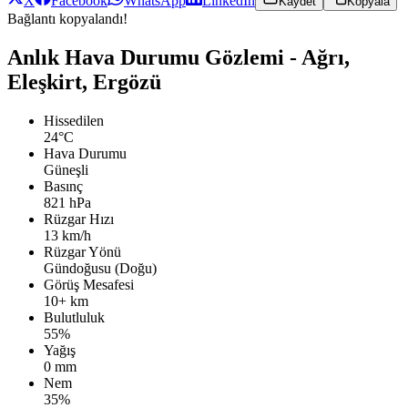
X
Facebook
WhatsApp
LinkedIn
Kaydet
Kopyala
Bağlantı kopyalandı!
Anlık Hava Durumu Gözlemi - Ağrı,
Eleşkirt, Ergözü
Hissedilen
24°C
Hava Durumu
Güneşli
Basınç
821 hPa
Rüzgar Hızı
13 km/h
Rüzgar Yönü
Gündoğusu (Doğu)
Görüş Mesafesi
10+ km
Bulutluluk
55%
Yağış
0 mm
Nem
35%