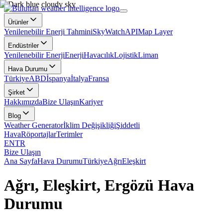
Ürünler
Yenilenebilir Enerji Tahmini
SkyWatch
API
Map Layer
Endüstriler
Yenilenebilir Enerji
Enerji
Havacılık
Lojistik
Liman
Hava Durumu
Türkiye
ABD
İspanya
İtalya
Fransa
Şirket
Hakkımızda
Bize Ulaşın
Kariyer
Blog
Weather Generator
İklim Değişikliği
Şiddetli
Hava
Röportajlar
Terimler
EN
TR
Bize Ulaşın
Ana Sayfa
Hava Durumu
Türkiye
Ağrı
Eleşkirt
Ağrı, Eleşkirt, Ergözü Hava
Durumu