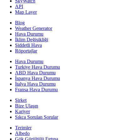
SkyWatch
API
Map Layer
Blog
Weather Generator
Hava Durumu
İklim Değişikliği
Şiddetli Hava
Röportajlar
Hava Durumu
Turkiye Hava Durumu
ABD Hava Durumu
İspanya Hava Durumu
İtalya Hava Durumu
Fransa Hava Durumu
Şirket
Bize Ulaşın
Kariyer
Sıkça Sorulan Sorular
Terimler
Albedo
Gök Gürültülü Fırtına