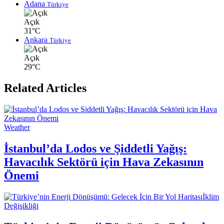
Adana
Türkiye
Açık
31°C
Ankara
Türkiye
Açık
29°C
Related Articles
Weather
İstanbul’da Lodos ve Şiddetli Yağış:
Havacılık Sektörü için Hava Zekasının
Önemi
İklim
Değişikliği