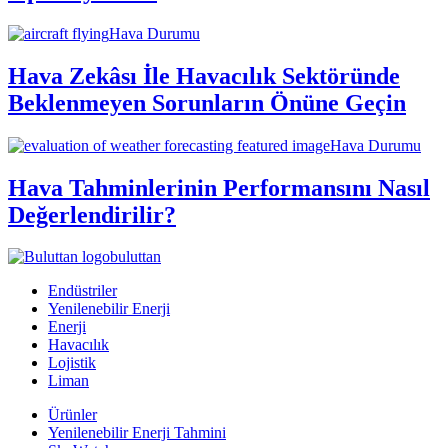
Hava Durumu
Hava Zekâsı İle Havacılık Sektöründe
Beklenmeyen Sorunların Önüne Geçin
Hava Durumu
Hava Tahminlerinin Performansını Nasıl
Değerlendirilir?
buluttan
Endüstriler
Yenilenebilir Enerji
Enerji
Havacılık
Lojistik
Liman
Ürünler
Yenilenebilir Enerji Tahmini