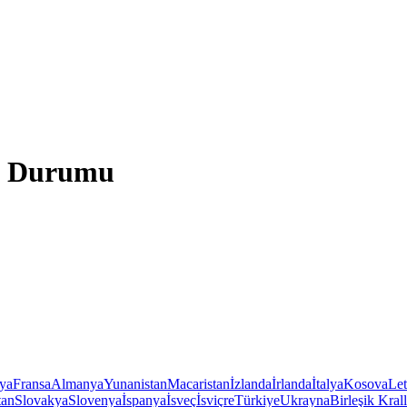
va Durumu
iya
Fransa
Almanya
Yunanistan
Macaristan
İzlanda
İrlanda
İtalya
Kosova
Le
tan
Slovakya
Slovenya
İspanya
İsveç
İsviçre
Türkiye
Ukrayna
Birleşik Krall