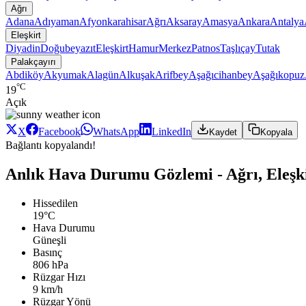
Ağrı
Adana
Adıyaman
Afyonkarahisar
Ağrı
Aksaray
Amasya
Ankara
Antalya
Eleşkirt
Diyadin
Doğubeyazıt
Eleşkirt
Hamur
Merkez
Patnos
Taşlıçay
Tutak
Palakçayırı
Abdiköy
Akyumak
Alagün
Alkuşak
Arifbey
Aşağıcihanbey
Aşağıkopuz
°C
19
Açık
X
Facebook
WhatsApp
LinkedIn
Kaydet
Kopyala
Bağlantı kopyalandı!
Anlık Hava Durumu Gözlemi - Ağrı, Eleşki
Hissedilen
19°C
Hava Durumu
Güneşli
Basınç
806 hPa
Rüzgar Hızı
9 km/h
Rüzgar Yönü