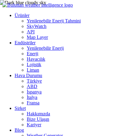
Ürünler
Yenilenebilir Enerji Tahmini
SkyWatch
API
Map Layer
Endüstriler
Yenilenebilir Enerji
Enerji
Havacılık
Lojistik
Liman
Hava Durumu
Türkiye
ABD
İspanya
İtalya
Fransa
Şirket
Hakkımızda
Bize Ulaşın
Kariyer
Blog
Weather Generator