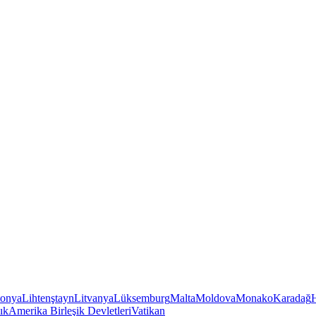
tonya
Lihtenştayn
Litvanya
Lüksemburg
Malta
Moldova
Monako
Karadağ
ık
Amerika Birleşik Devletleri
Vatikan