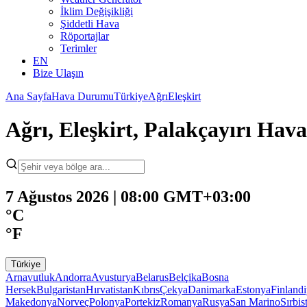
İklim Değişikliği
Şiddetli Hava
Röportajlar
Terimler
EN
Bize Ulaşın
Ana Sayfa
Hava Durumu
Türkiye
Ağrı
Eleşkirt
Ağrı, Eleşkirt, Palakçayırı Ha
7 Ağustos 2026 | 08:00 GMT+03:00
°C
°F
Türkiye
Arnavutluk
Andorra
Avusturya
Belarus
Belçika
Bosna
Hersek
Bulgaristan
Hırvatistan
Kıbrıs
Çekya
Danimarka
Estonya
Finland
Makedonya
Norveç
Polonya
Portekiz
Romanya
Rusya
San Marino
Sırbis