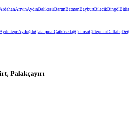
Ardahan
Artvin
Aydın
Balıkesir
Bartın
Batman
Bayburt
Bilecik
Bingöl
Bitlis
Aydıntepe
Aydoğdu
Çatalpınar
Çatkösedağ
Çetinsu
Çiftepınar
Dalkılıç
Değ
rt, Palakçayırı