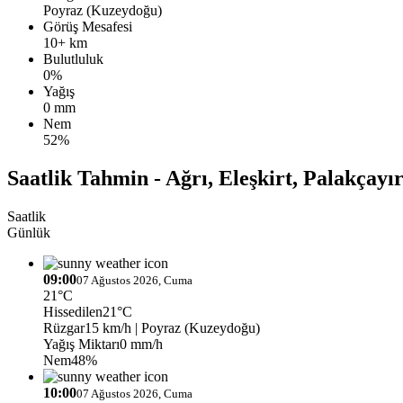
Poyraz (Kuzeydoğu)
Görüş Mesafesi
10+ km
Bulutluluk
0%
Yağış
0 mm
Nem
52%
Saatlik Tahmin - Ağrı, Eleşkirt, Palakçayır
Saatlik
Günlük
09:00
07 Ağustos 2026, Cuma
21°C
Hissedilen
21°C
Rüzgar
15 km/h
| Poyraz (Kuzeydoğu)
Yağış Miktarı
0 mm/h
Nem
48%
10:00
07 Ağustos 2026, Cuma