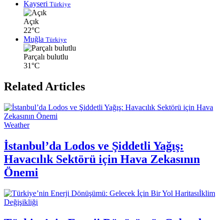
Kayseri
Türkiye
Açık
22°C
Muğla
Türkiye
Parçalı bulutlu
31°C
Related Articles
Weather
İstanbul’da Lodos ve Şiddetli Yağış:
Havacılık Sektörü için Hava Zekasının
Önemi
İklim
Değişikliği