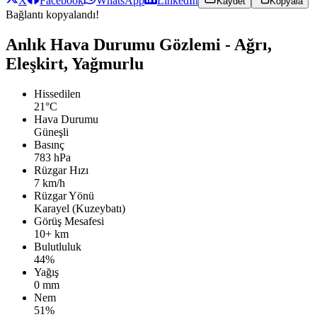
X
Facebook
WhatsApp
LinkedIn
Kaydet
Kopyala
Bağlantı kopyalandı!
Anlık Hava Durumu Gözlemi - Ağrı,
Eleşkirt, Yağmurlu
Hissedilen
21°C
Hava Durumu
Güneşli
Basınç
783 hPa
Rüzgar Hızı
7 km/h
Rüzgar Yönü
Karayel (Kuzeybatı)
Görüş Mesafesi
10+ km
Bulutluluk
44%
Yağış
0 mm
Nem
51%