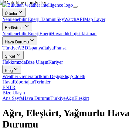
Ürünler
Yenilenebilir Enerji Tahmini
SkyWatch
API
Map Layer
Endüstriler
Yenilenebilir Enerji
Enerji
Havacılık
Lojistik
Liman
Hava Durumu
Türkiye
ABD
İspanya
İtalya
Fransa
Şirket
Hakkımızda
Bize Ulaşın
Kariyer
Blog
Weather Generator
İklim Değişikliği
Şiddetli
Hava
Röportajlar
Terimler
EN
TR
Bize Ulaşın
Ana Sayfa
Hava Durumu
Türkiye
Ağrı
Eleşkirt
Ağrı, Eleşkirt, Yağmurlu Hava
Durumu