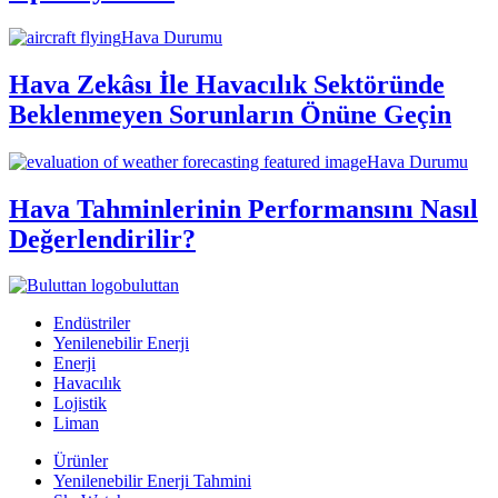
Hava Durumu
Hava Zekâsı İle Havacılık Sektöründe
Beklenmeyen Sorunların Önüne Geçin
Hava Durumu
Hava Tahminlerinin Performansını Nasıl
Değerlendirilir?
buluttan
Endüstriler
Yenilenebilir Enerji
Enerji
Havacılık
Lojistik
Liman
Ürünler
Yenilenebilir Enerji Tahmini