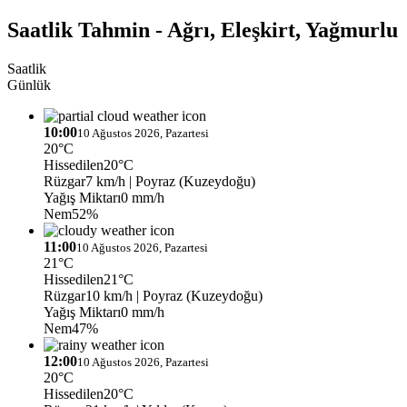
Saatlik Tahmin - Ağrı, Eleşkirt, Yağmurlu
Saatlik
Günlük
10:00
10 Ağustos 2026, Pazartesi
20°C
Hissedilen
20°C
Rüzgar
7 km/h
| Poyraz (Kuzeydoğu)
Yağış Miktarı
0 mm/h
Nem
52%
11:00
10 Ağustos 2026, Pazartesi
21°C
Hissedilen
21°C
Rüzgar
10 km/h
| Poyraz (Kuzeydoğu)
Yağış Miktarı
0 mm/h
Nem
47%
12:00
10 Ağustos 2026, Pazartesi
20°C
Hissedilen
20°C