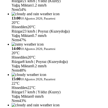
Rüzgar
21 km/h
| Yıldız (Kuzey)
Yağış Miktarı
1.2 mm/h
Nem
54%
13:00
10 Ağustos 2026, Pazartesi
20°C
Hissedilen
20°C
Rüzgar
23 km/h
| Poyraz (Kuzeydoğu)
Yağış Miktarı
0.7 mm/h
Nem
47%
14:00
10 Ağustos 2026, Pazartesi
20°C
Hissedilen
20°C
Rüzgar
8 km/h
| Poyraz (Kuzeydoğu)
Yağış Miktarı
0.2 mm/h
Nem
48%
15:00
10 Ağustos 2026, Pazartesi
22°C
Hissedilen
22°C
Rüzgar
17 km/h
| Yıldız (Kuzey)
Yağış Miktarı
0 mm/h
Nem
43%