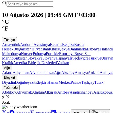
10 Ağustos 2026 | 09:45 GMT+03:00
°C
°F
Türkiye
Arnavutluk
Andorra
Avusturya
Belarus
Belçika
Bosna
Hersek
Bulgaristan
Hırvatistan
Kıbrıs
Çekya
Danimarka
Estonya
Finland
Makedonya
Norveç
Polonya
Portekiz
Romanya
Rusya
San
Marino
Sırbistan
Slovakya
Slovenya
İspanya
İsveç
İsviçre
Türkiye
Ukray
Krallık
Amerika Birleşik Devletleri
Vatikan
Ağrı
Adana
Adıyaman
Afyonkarahisar
Ağrı
Aksaray
Amasya
Ankara
Antalya
Eleşkirt
Diyadin
Doğubeyazıt
Eleşkirt
Hamur
Merkez
Patnos
Taşlıçay
Tutak
Yağmurlu
Abdiköy
Akyumak
Alagün
Alkuşak
Arifbey
Aşağıcihanbey
Aşağıkopuz
°C
21
Açık