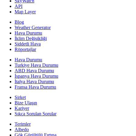
SkyWatch
API
Map Layer
Blog
Weather Generator
Hava Durumu
İklim Değişikliği
Şiddetli Hava
Röportajlar
Hava Durumu
Turkiye Hava Durumu
ABD Hava Durumu
İspanya Hava Durumu
İtalya Hava Durumu
Fransa Hava Durumu
Şirket
Bize Ulaşın
Kariyer
Sıkça Sorulan Sorular
Terimler
Albedo
Gök Gürültülü Fırtına