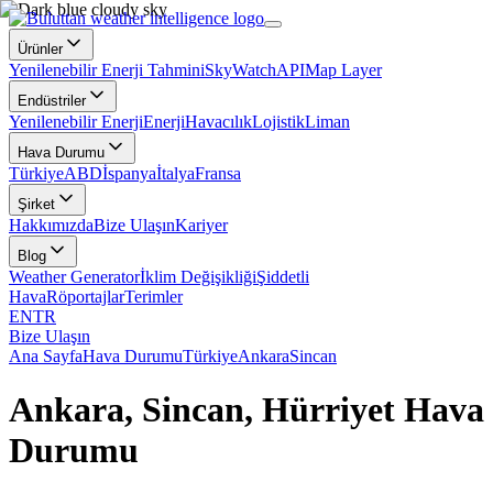
Ürünler
Yenilenebilir Enerji Tahmini
SkyWatch
API
Map Layer
Endüstriler
Yenilenebilir Enerji
Enerji
Havacılık
Lojistik
Liman
Hava Durumu
Türkiye
ABD
İspanya
İtalya
Fransa
Şirket
Hakkımızda
Bize Ulaşın
Kariyer
Blog
Weather Generator
İklim Değişikliği
Şiddetli
Hava
Röportajlar
Terimler
EN
TR
Bize Ulaşın
Ana Sayfa
Hava Durumu
Türkiye
Ankara
Sincan
Ankara, Sincan, Hürriyet Hava
Durumu