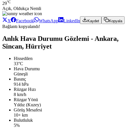
°C
29
Açık, Oldukça Nemli
X
Facebook
WhatsApp
LinkedIn
Kaydet
Kopyala
Bağlantı kopyalandı!
Anlık Hava Durumu Gözlemi - Ankara,
Sincan, Hürriyet
Hissedilen
33°C
Hava Durumu
Güneşli
Basınç
914 hPa
Rüzgar Hızı
8 km/h
Rüzgar Yönü
Yıldız (Kuzey)
Görüş Mesafesi
10+ km
Bulutluluk
5%