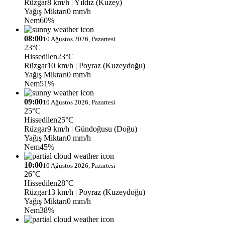
Rüzgar
8 km/h
| Yıldız (Kuzey)
Yağış Miktarı
0 mm/h
Nem
60%
08:00
10 Ağustos 2026, Pazartesi
23°C
Hissedilen
23°C
Rüzgar
10 km/h
| Poyraz (Kuzeydoğu)
Yağış Miktarı
0 mm/h
Nem
51%
09:00
10 Ağustos 2026, Pazartesi
25°C
Hissedilen
25°C
Rüzgar
9 km/h
| Gündoğusu (Doğu)
Yağış Miktarı
0 mm/h
Nem
45%
10:00
10 Ağustos 2026, Pazartesi
26°C
Hissedilen
28°C
Rüzgar
13 km/h
| Poyraz (Kuzeydoğu)
Yağış Miktarı
0 mm/h
Nem
38%