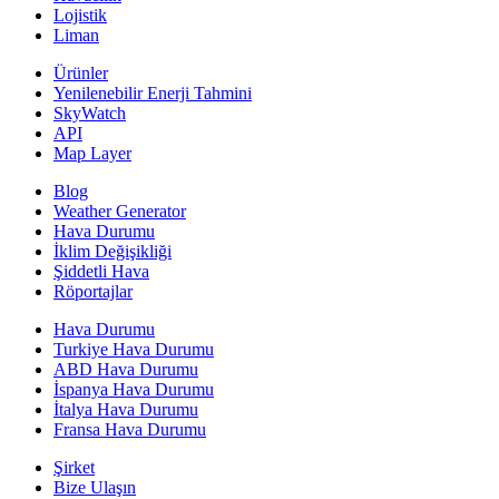
Lojistik
Liman
Ürünler
Yenilenebilir Enerji Tahmini
SkyWatch
API
Map Layer
Blog
Weather Generator
Hava Durumu
İklim Değişikliği
Şiddetli Hava
Röportajlar
Hava Durumu
Turkiye Hava Durumu
ABD Hava Durumu
İspanya Hava Durumu
İtalya Hava Durumu
Fransa Hava Durumu
Şirket
Bize Ulaşın