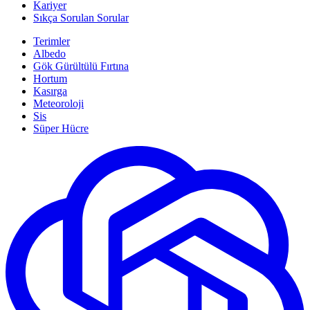
Kariyer
Sıkça Sorulan Sorular
Terimler
Albedo
Gök Gürültülü Fırtına
Hortum
Kasırga
Meteoroloji
Sis
Süper Hücre