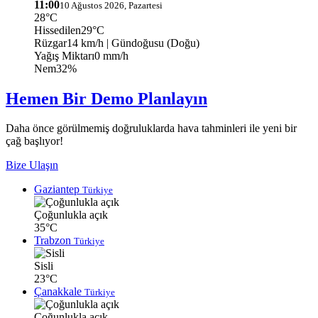
11:00
10 Ağustos 2026, Pazartesi
28°C
Hissedilen
29°C
Rüzgar
14 km/h
| Gündoğusu (Doğu)
Yağış Miktarı
0 mm/h
Nem
32%
Hemen Bir Demo Planlayın
Daha önce görülmemiş doğruluklarda hava tahminleri ile yeni bir
çağ başlıyor!
Bize Ulaşın
Gaziantep
Türkiye
Çoğunlukla açık
35°C
Trabzon
Türkiye
Sisli
23°C
Çanakkale
Türkiye
Çoğunlukla açık