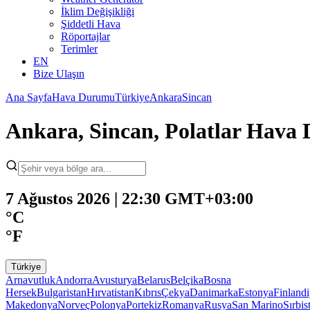
İklim Değişikliği
Şiddetli Hava
Röportajlar
Terimler
EN
Bize Ulaşın
Ana Sayfa
Hava Durumu
Türkiye
Ankara
Sincan
Ankara, Sincan, Polatlar Hav
7 Ağustos 2026 | 22:30 GMT+03:00
°C
°F
Türkiye
Arnavutluk
Andorra
Avusturya
Belarus
Belçika
Bosna
Hersek
Bulgaristan
Hırvatistan
Kıbrıs
Çekya
Danimarka
Estonya
Finland
Makedonya
Norveç
Polonya
Portekiz
Romanya
Rusya
San Marino
Sırbis