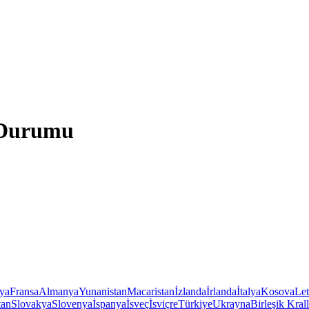
a Durumu
iya
Fransa
Almanya
Yunanistan
Macaristan
İzlanda
İrlanda
İtalya
Kosova
Le
tan
Slovakya
Slovenya
İspanya
İsveç
İsviçre
Türkiye
Ukrayna
Birleşik Krall