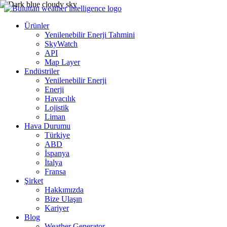
Ürünler
Yenilenebilir Enerji Tahmini
SkyWatch
API
Map Layer
Endüstriler
Yenilenebilir Enerji
Enerji
Havacılık
Lojistik
Liman
Hava Durumu
Türkiye
ABD
İspanya
İtalya
Fransa
Şirket
Hakkımızda
Bize Ulaşın
Kariyer
Blog
Weather Generator