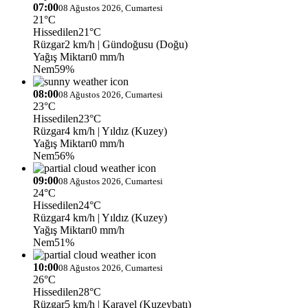
07:00
08 Ağustos 2026, Cumartesi
21°C
Hissedilen
21°C
Rüzgar
2 km/h
| Gündoğusu (Doğu)
Yağış Miktarı
0 mm/h
Nem
59%
08:00
08 Ağustos 2026, Cumartesi
23°C
Hissedilen
23°C
Rüzgar
4 km/h
| Yıldız (Kuzey)
Yağış Miktarı
0 mm/h
Nem
56%
09:00
08 Ağustos 2026, Cumartesi
24°C
Hissedilen
24°C
Rüzgar
4 km/h
| Yıldız (Kuzey)
Yağış Miktarı
0 mm/h
Nem
51%
10:00
08 Ağustos 2026, Cumartesi
26°C
Hissedilen
28°C
Rüzgar
5 km/h
| Karayel (Kuzeybatı)