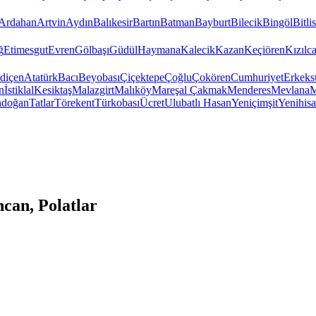
Ardahan
Artvin
Aydın
Balıkesir
Bartın
Batman
Bayburt
Bilecik
Bingöl
Bitlis
ğ
Etimesgut
Evren
Gölbaşı
Güdül
Haymana
Kalecik
Kazan
Keçiören
Kızıl
diçen
Atatürk
Bacı
Beyobası
Çiçektepe
Çoğlu
Çokören
Cumhuriyet
Erkeks
n
İstiklal
Kesiktaş
Malazgirt
Malıköy
Mareşal Çakmak
Menderes
Mevlana
M
ndoğan
Tatlar
Törekent
Türkobası
Ücret
Ulubatlı Hasan
Yeniçimşit
Yenihisa
can, Polatlar