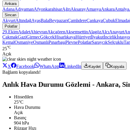
Ankara
Adana
Adıyaman
Afyonkarahisar
Ağrı
Aksaray
Amasya
Ankara
Antalya
Sincan
Akyurt
Altındağ
Ayaş
Bala
Beypazarı
Çamlıdere
Çankaya
Çubuk
Elmada
Polatlar
29.Ekim
Adalet
Ahievran
Akçaören
Akşemsettin
Alagöz
Alcı
Anayurt
An
Çakmak
Gazi
Girmeç
Gökçek
Hisarlıkaya
Hürriyet
İlyakut
İncirlik
İstasyo
Kemal
Osmaniye
Osmanlı
Pınarbaşı
Plevne
Polatlar
Saraycık
Selçuklu
Ta
°C
25
Açık
X
Facebook
WhatsApp
LinkedIn
Kaydet
Kopyala
Bağlantı kopyalandı!
Anlık Hava Durumu Gözlemi - Ankara, Sin
Hissedilen
25°C
Hava Durumu
Açık
Basınç
904 hPa
Rüzgar Hızı