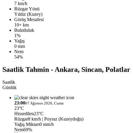
7 km/h
Rüzgar Yönü
Yıldız (Kuzey)
Görüş Mesafesi
10+ km
Bulutluluk
1%
Yağış
0 mm
Nem
54%
Saatlik Tahmin - Ankara, Sincan, Polatlar
Saatlik
Günlük
23:00
07 Ağustos 2026, Cuma
23°C
Hissedilen
23°C
Rüzgar
8 km/h
| Poyraz (Kuzeydoğu)
Yağış Miktarı
0 mm/h
Nem
69%