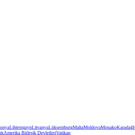
tonya
Lihtenştayn
Litvanya
Lüksemburg
Malta
Moldova
Monako
Karadağ
ık
Amerika Birleşik Devletleri
Vatikan