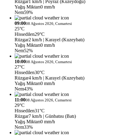
Rüzgar
1 km/h
| Poyraz (Kuzeydoğu)
Yağış Miktarı
0 mm/h
Nem
59%
09:00
08 Ağustos 2026, Cumartesi
25°C
Hissedilen
29°C
Rüzgar
2 km/h
| Karayel (Kuzeybatı)
Yağış Miktarı
0 mm/h
Nem
52%
10:00
08 Ağustos 2026, Cumartesi
27°C
Hissedilen
30°C
Rüzgar
4 km/h
| Karayel (Kuzeybatı)
Yağış Miktarı
0 mm/h
Nem
43%
11:00
08 Ağustos 2026, Cumartesi
29°C
Hissedilen
31°C
Rüzgar
7 km/h
| Günbatısı (Batı)
Yağış Miktarı
0 mm/h
Nem
33%