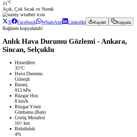
°C
31
Açık, Çok Sıcak ve Nemli
X
Facebook
WhatsApp
LinkedIn
Kaydet
Kopyala
Bağlantı kopyalandı!
Anlık Hava Durumu Gözlemi - Ankara,
Sincan, Selçuklu
Hissedilen
35°C
Hava Durumu
Güneşli
Basınç
912 hPa
Rüzgar Hızı
8 km/h
Rüzgar Yönü
Günbatısı (Batı)
Görüş Mesafesi
10+ km
Bulutluluk
4%