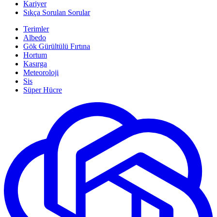
Kariyer
Sıkça Sorulan Sorular
Terimler
Albedo
Gök Gürültülü Fırtına
Hortum
Kasırga
Meteoroloji
Sis
Süper Hücre