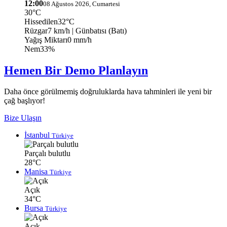
12:00
08 Ağustos 2026, Cumartesi
30°C
Hissedilen
32°C
Rüzgar
7 km/h
| Günbatısı (Batı)
Yağış Miktarı
0 mm/h
Nem
33%
Hemen Bir Demo Planlayın
Daha önce görülmemiş doğruluklarda hava tahminleri ile yeni bir
çağ başlıyor!
Bize Ulaşın
İstanbul
Türkiye
Parçalı bulutlu
28°C
Manisa
Türkiye
Açık
34°C
Bursa
Türkiye
Açık