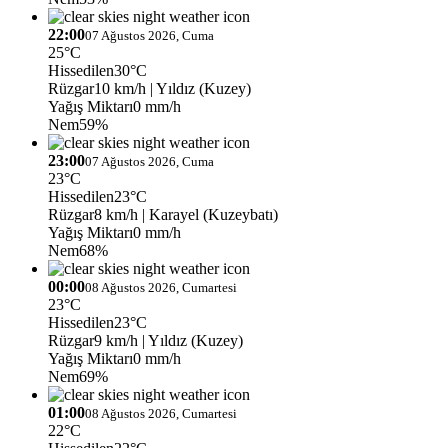
22:00
07 Ağustos 2026, Cuma
25°C
Hissedilen
30°C
Rüzgar
10 km/h
| Yıldız (Kuzey)
Yağış Miktarı
0 mm/h
Nem
59%
23:00
07 Ağustos 2026, Cuma
23°C
Hissedilen
23°C
Rüzgar
8 km/h
| Karayel (Kuzeybatı)
Yağış Miktarı
0 mm/h
Nem
68%
00:00
08 Ağustos 2026, Cumartesi
23°C
Hissedilen
23°C
Rüzgar
9 km/h
| Yıldız (Kuzey)
Yağış Miktarı
0 mm/h
Nem
69%
01:00
08 Ağustos 2026, Cumartesi
22°C