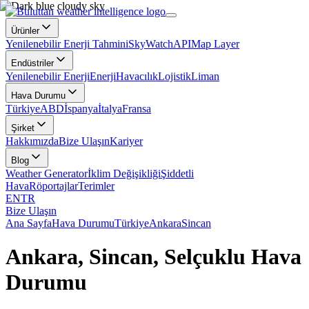
Ürünler
Yenilenebilir Enerji Tahmini
SkyWatch
API
Map Layer
Endüstriler
Yenilenebilir Enerji
Enerji
Havacılık
Lojistik
Liman
Hava Durumu
Türkiye
ABD
İspanya
İtalya
Fransa
Şirket
Hakkımızda
Bize Ulaşın
Kariyer
Blog
Weather Generator
İklim Değişikliği
Şiddetli
Hava
Röportajlar
Terimler
EN
TR
Bize Ulaşın
Ana Sayfa
Hava Durumu
Türkiye
Ankara
Sincan
Ankara, Sincan, Selçuklu Hava
Durumu