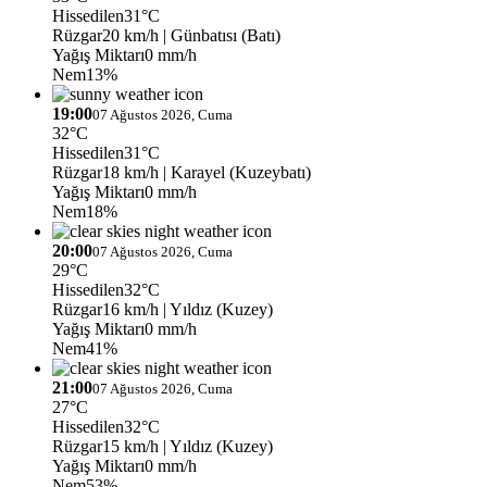
Hissedilen
31°C
Rüzgar
20 km/h
| Günbatısı (Batı)
Yağış Miktarı
0 mm/h
Nem
13%
19:00
07 Ağustos 2026, Cuma
32°C
Hissedilen
31°C
Rüzgar
18 km/h
| Karayel (Kuzeybatı)
Yağış Miktarı
0 mm/h
Nem
18%
20:00
07 Ağustos 2026, Cuma
29°C
Hissedilen
32°C
Rüzgar
16 km/h
| Yıldız (Kuzey)
Yağış Miktarı
0 mm/h
Nem
41%
21:00
07 Ağustos 2026, Cuma
27°C
Hissedilen
32°C
Rüzgar
15 km/h
| Yıldız (Kuzey)
Yağış Miktarı
0 mm/h
Nem
53%