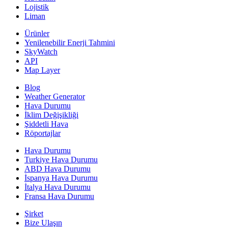
Lojistik
Liman
Ürünler
Yenilenebilir Enerji Tahmini
SkyWatch
API
Map Layer
Blog
Weather Generator
Hava Durumu
İklim Değişikliği
Şiddetli Hava
Röportajlar
Hava Durumu
Turkiye Hava Durumu
ABD Hava Durumu
İspanya Hava Durumu
İtalya Hava Durumu
Fransa Hava Durumu
Şirket
Bize Ulaşın