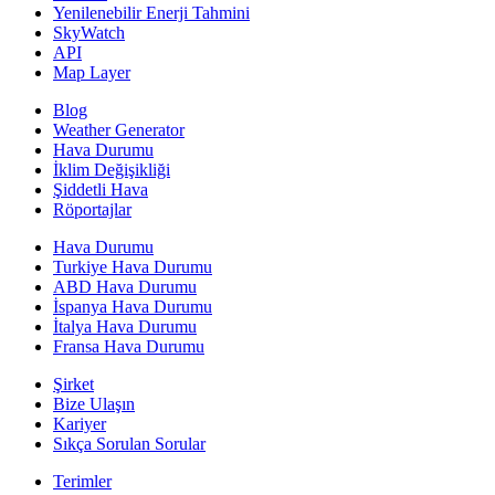
Yenilenebilir Enerji Tahmini
SkyWatch
API
Map Layer
Blog
Weather Generator
Hava Durumu
İklim Değişikliği
Şiddetli Hava
Röportajlar
Hava Durumu
Turkiye Hava Durumu
ABD Hava Durumu
İspanya Hava Durumu
İtalya Hava Durumu
Fransa Hava Durumu
Şirket
Bize Ulaşın
Kariyer
Sıkça Sorulan Sorular
Terimler