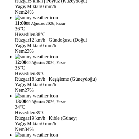
Rüzgar
5 km/h
| Poyraz (Kuzeydoğu)
Yağış Miktarı
0 mm/h
Nem
24%
11:00
09 Ağustos 2026, Pazar
36°C
Hissedilen
38°C
Rüzgar
12 km/h
| Gündoğusu (Doğu)
Yağış Miktarı
0 mm/h
Nem
23%
12:00
09 Ağustos 2026, Pazar
35°C
Hissedilen
39°C
Rüzgar
18 km/h
| Keşişleme (Güneydoğu)
Yağış Miktarı
0 mm/h
Nem
27%
13:00
09 Ağustos 2026, Pazar
34°C
Hissedilen
39°C
Rüzgar
19 km/h
| Kıble (Güney)
Yağış Miktarı
0 mm/h
Nem
34%