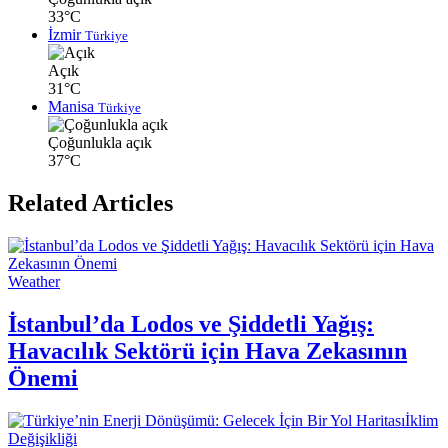
33°C
İzmir
Türkiye
Açık
31°C
Manisa
Türkiye
Çoğunlukla açık
37°C
Related Articles
Weather
İstanbul’da Lodos ve Şiddetli Yağış:
Havacılık Sektörü için Hava Zekasının
Önemi
İklim
Değişikliği