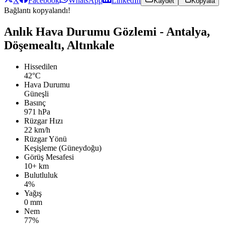
X
Facebook
WhatsApp
LinkedIn
Kaydet
Kopyala
Bağlantı kopyalandı!
Anlık Hava Durumu Gözlemi - Antalya,
Döşemealtı, Altınkale
Hissedilen
42°C
Hava Durumu
Güneşli
Basınç
971 hPa
Rüzgar Hızı
22 km/h
Rüzgar Yönü
Keşişleme (Güneydoğu)
Görüş Mesafesi
10+ km
Bulutluluk
4%
Yağış
0 mm
Nem
77%