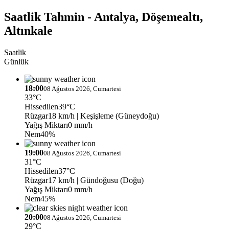
Saatlik Tahmin - Antalya, Döşemealtı,
Altınkale
Saatlik
Günlük
18:00
08 Ağustos 2026, Cumartesi
33°C
Hissedilen
39°C
Rüzgar
18 km/h
| Keşişleme (Güneydoğu)
Yağış Miktarı
0 mm/h
Nem
40%
19:00
08 Ağustos 2026, Cumartesi
31°C
Hissedilen
37°C
Rüzgar
17 km/h
| Gündoğusu (Doğu)
Yağış Miktarı
0 mm/h
Nem
45%
20:00
08 Ağustos 2026, Cumartesi
29°C