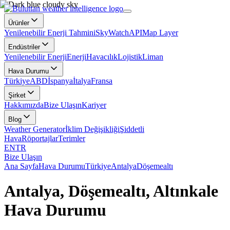
Ürünler
Yenilenebilir Enerji Tahmini
SkyWatch
API
Map Layer
Endüstriler
Yenilenebilir Enerji
Enerji
Havacılık
Lojistik
Liman
Hava Durumu
Türkiye
ABD
İspanya
İtalya
Fransa
Şirket
Hakkımızda
Bize Ulaşın
Kariyer
Blog
Weather Generator
İklim Değişikliği
Şiddetli
Hava
Röportajlar
Terimler
EN
TR
Bize Ulaşın
Ana Sayfa
Hava Durumu
Türkiye
Antalya
Döşemealtı
Antalya, Döşemealtı, Altınkale
Hava Durumu