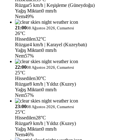
Rüzgar
5 km/h
| Keşişleme (Güneydoğu)
Yağış Miktarı
0 mm/h
Nem
49%
21:00
08 Ağustos 2026, Cumartesi
26°C
Hissedilen
32°C
Rüzgar
4 km/h
| Karayel (Kuzeybatı)
Yağış Miktarı
0 mm/h
Nem
57%
22:00
08 Ağustos 2026, Cumartesi
25°C
Hissedilen
30°C
Rüzgar
8 km/h
| Yıldız (Kuzey)
Yağış Miktarı
0 mm/h
Nem
57%
23:00
08 Ağustos 2026, Cumartesi
25°C
Hissedilen
28°C
Rüzgar
9 km/h
| Yıldız (Kuzey)
Yağış Miktarı
0 mm/h
Nem
46%