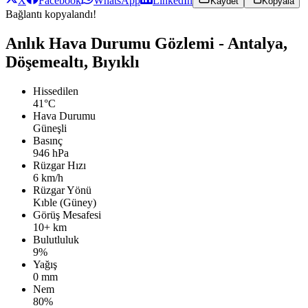
X
Facebook
WhatsApp
LinkedIn
Kaydet
Kopyala
Bağlantı kopyalandı!
Anlık Hava Durumu Gözlemi - Antalya,
Döşemealtı, Bıyıklı
Hissedilen
41°C
Hava Durumu
Güneşli
Basınç
946 hPa
Rüzgar Hızı
6 km/h
Rüzgar Yönü
Kıble (Güney)
Görüş Mesafesi
10+ km
Bulutluluk
9%
Yağış
0 mm
Nem
80%