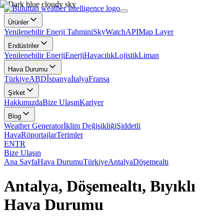
Ürünler
Yenilenebilir Enerji Tahmini
SkyWatch
API
Map Layer
Endüstriler
Yenilenebilir Enerji
Enerji
Havacılık
Lojistik
Liman
Hava Durumu
Türkiye
ABD
İspanya
İtalya
Fransa
Şirket
Hakkımızda
Bize Ulaşın
Kariyer
Blog
Weather Generator
İklim Değişikliği
Şiddetli
Hava
Röportajlar
Terimler
EN
TR
Bize Ulaşın
Ana Sayfa
Hava Durumu
Türkiye
Antalya
Döşemealtı
Antalya, Döşemealtı, Bıyıklı
Hava Durumu