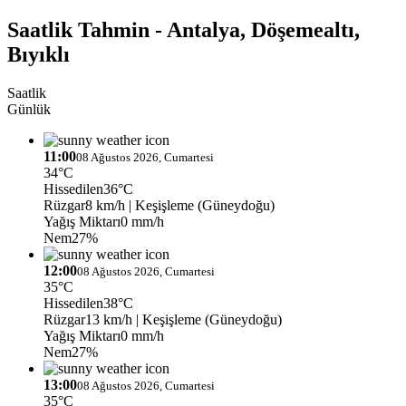
Saatlik Tahmin - Antalya, Döşemealtı,
Bıyıklı
Saatlik
Günlük
11:00
08 Ağustos 2026, Cumartesi
34°C
Hissedilen
36°C
Rüzgar
8 km/h
| Keşişleme (Güneydoğu)
Yağış Miktarı
0 mm/h
Nem
27%
12:00
08 Ağustos 2026, Cumartesi
35°C
Hissedilen
38°C
Rüzgar
13 km/h
| Keşişleme (Güneydoğu)
Yağış Miktarı
0 mm/h
Nem
27%
13:00
08 Ağustos 2026, Cumartesi
35°C