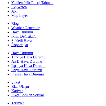
Yenilenebilir Enerji Tahmini
SkyWatch
API
Map Layer
Blog
Weather Generator
Hava Durumu
İklim Değişikliği
Şiddetli Hava
Röportajlar
Hava Durumu
Turkiye Hava Durumu
ABD Hava Durumu
İspanya Hava Durumu
İtalya Hava Durumu
Fransa Hava Durumu
Şirket
Bize Ulaşın
Kariyer
Sıkça Sorulan Sorular
Terimler