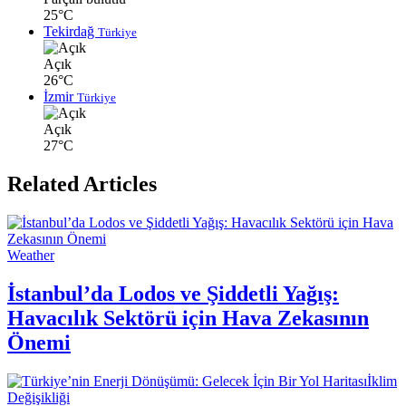
25°C
Tekirdağ
Türkiye
Açık
26°C
İzmir
Türkiye
Açık
27°C
Related Articles
Weather
İstanbul’da Lodos ve Şiddetli Yağış:
Havacılık Sektörü için Hava Zekasının
Önemi
İklim
Değişikliği