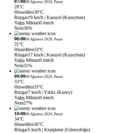
07:00
09 Ağustos 2026, Pazar
28°C
Hissedilen
30°C
Rüzgar
19 km/h
| Karayel (Kuzeybatı)
Yağış Miktarı
0 mm/h
Nem
36%
08:00
09 Ağustos 2026, Pazar
31°C
Hissedilen
33°C
Rüzgar
17 km/h
| Karayel (Kuzeybatı)
Yağış Miktarı
0 mm/h
Nem
31%
09:00
09 Ağustos 2026, Pazar
33°C
Hissedilen
35°C
Rüzgar
7 km/h
| Yıldız (Kuzey)
Yağış Miktarı
0 mm/h
Nem
27%
10:00
09 Ağustos 2026, Pazar
34°C
Hissedilen
36°C
Rüzgar
5 km/h
| Keşişleme (Güneydoğu)