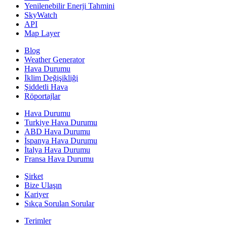
Yenilenebilir Enerji Tahmini
SkyWatch
API
Map Layer
Blog
Weather Generator
Hava Durumu
İklim Değişikliği
Şiddetli Hava
Röportajlar
Hava Durumu
Turkiye Hava Durumu
ABD Hava Durumu
İspanya Hava Durumu
İtalya Hava Durumu
Fransa Hava Durumu
Şirket
Bize Ulaşın
Kariyer
Sıkça Sorulan Sorular
Terimler