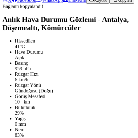
X
Facebook
WhatsApp
LinkedIn
Kaydet
Kopyala
Bağlantı kopyalandı!
Anlık Hava Durumu Gözlemi - Antalya,
Döşemealtı, Kömürcüler
Hissedilen
41°C
Hava Durumu
Açık
Basınç
959 hPa
Rüzgar Hızı
6 km/h
Rüzgar Yönü
Gündoğusu (Doğu)
Görüş Mesafesi
10+ km
Bulutluluk
29%
Yağış
0 mm
Nem
83%