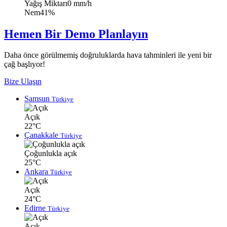
Yağış Miktarı
0 mm/h
Nem
41%
Hemen Bir Demo Planlayın
Daha önce görülmemiş doğruluklarda hava tahminleri ile yeni bir
çağ başlıyor!
Bize Ulaşın
Samsun
Türkiye
Açık
22°C
Çanakkale
Türkiye
Çoğunlukla açık
25°C
Ankara
Türkiye
Açık
24°C
Edirne
Türkiye
Açık