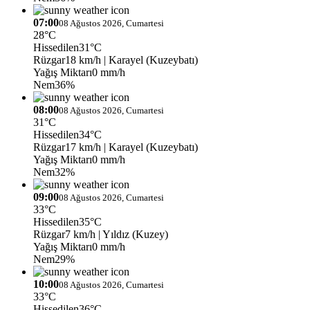
07:00
08 Ağustos 2026, Cumartesi
28°C
Hissedilen
31°C
Rüzgar
18 km/h
| Karayel (Kuzeybatı)
Yağış Miktarı
0 mm/h
Nem
36%
08:00
08 Ağustos 2026, Cumartesi
31°C
Hissedilen
34°C
Rüzgar
17 km/h
| Karayel (Kuzeybatı)
Yağış Miktarı
0 mm/h
Nem
32%
09:00
08 Ağustos 2026, Cumartesi
33°C
Hissedilen
35°C
Rüzgar
7 km/h
| Yıldız (Kuzey)
Yağış Miktarı
0 mm/h
Nem
29%
10:00
08 Ağustos 2026, Cumartesi
33°C
Hissedilen
36°C