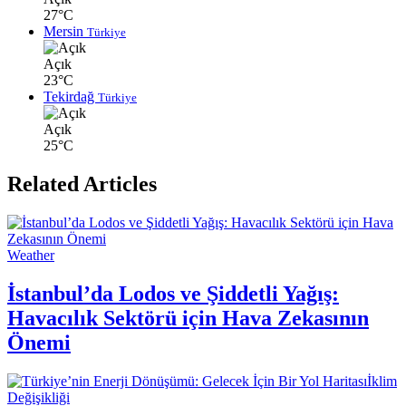
27°C
Mersin
Türkiye
Açık
23°C
Tekirdağ
Türkiye
Açık
25°C
Related Articles
Weather
İstanbul’da Lodos ve Şiddetli Yağış:
Havacılık Sektörü için Hava Zekasının
Önemi
İklim
Değişikliği