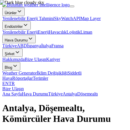
Ürünler
Yenilenebilir Enerji Tahmini
SkyWatch
API
Map Layer
Endüstriler
Yenilenebilir Enerji
Enerji
Havacılık
Lojistik
Liman
Hava Durumu
Türkiye
ABD
İspanya
İtalya
Fransa
Şirket
Hakkımızda
Bize Ulaşın
Kariyer
Blog
Weather Generator
İklim Değişikliği
Şiddetli
Hava
Röportajlar
Terimler
EN
TR
Bize Ulaşın
Ana Sayfa
Hava Durumu
Türkiye
Antalya
Döşemealtı
Antalya, Döşemealtı,
Kömürcüler Hava Durumu