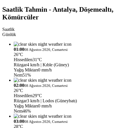
Saatlik Tahmin - Antalya, Döşemealtı,
Kömürcüler
Saatlik
Günlük
01:00
08 Ağustos 2026, Cumartesi
26°C
Hissedilen
31°C
Rüzgar
4 km/h
| Kıble (Güney)
Yağış Miktarı
0 mm/h
Nem
51%
02:00
08 Ağustos 2026, Cumartesi
26°C
Hissedilen
29°C
Rüzgar
3 km/h
| Lodos (Güneybatı)
Yağış Miktarı
0 mm/h
Nem
46%
03:00
08 Ağustos 2026, Cumartesi
28°C