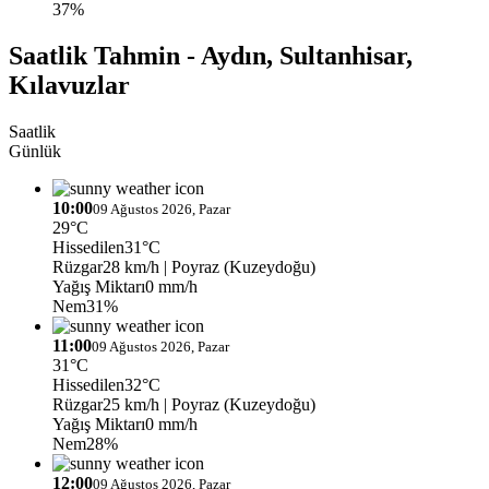
37%
Saatlik Tahmin - Aydın, Sultanhisar,
Kılavuzlar
Saatlik
Günlük
10:00
09 Ağustos 2026, Pazar
29°C
Hissedilen
31°C
Rüzgar
28 km/h
| Poyraz (Kuzeydoğu)
Yağış Miktarı
0 mm/h
Nem
31%
11:00
09 Ağustos 2026, Pazar
31°C
Hissedilen
32°C
Rüzgar
25 km/h
| Poyraz (Kuzeydoğu)
Yağış Miktarı
0 mm/h
Nem
28%
12:00
09 Ağustos 2026, Pazar