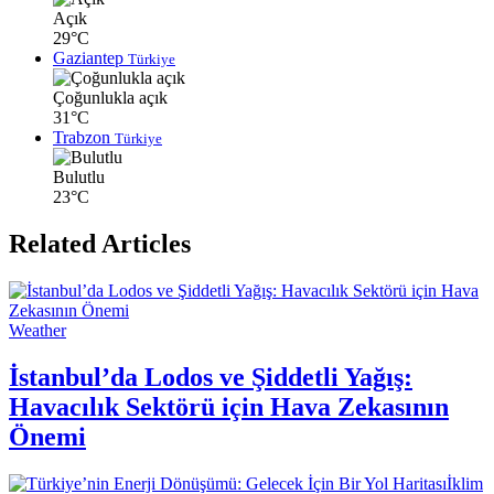
Açık
29°C
Gaziantep
Türkiye
Çoğunlukla açık
31°C
Trabzon
Türkiye
Bulutlu
23°C
Related Articles
Weather
İstanbul’da Lodos ve Şiddetli Yağış:
Havacılık Sektörü için Hava Zekasının
Önemi
İklim