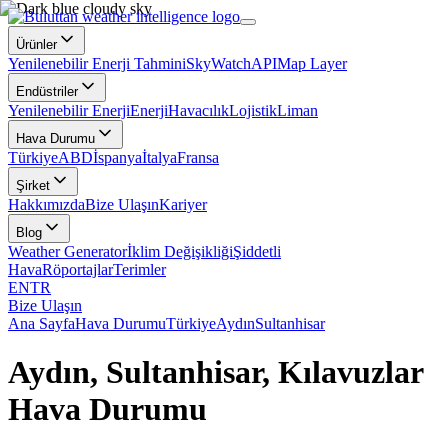
Ürünler
Yenilenebilir Enerji Tahmini
SkyWatch
API
Map Layer
Endüstriler
Yenilenebilir Enerji
Enerji
Havacılık
Lojistik
Liman
Hava Durumu
Türkiye
ABD
İspanya
İtalya
Fransa
Şirket
Hakkımızda
Bize Ulaşın
Kariyer
Blog
Weather Generator
İklim Değişikliği
Şiddetli
Hava
Röportajlar
Terimler
EN
TR
Bize Ulaşın
Ana Sayfa
Hava Durumu
Türkiye
Aydın
Sultanhisar
Aydın, Sultanhisar, Kılavuzlar
Hava Durumu