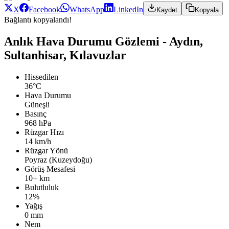
X
Facebook
WhatsApp
LinkedIn
Kaydet
Kopyala
Bağlantı kopyalandı!
Anlık Hava Durumu Gözlemi - Aydın,
Sultanhisar, Kılavuzlar
Hissedilen
36°C
Hava Durumu
Güneşli
Basınç
968 hPa
Rüzgar Hızı
14 km/h
Rüzgar Yönü
Poyraz (Kuzeydoğu)
Görüş Mesafesi
10+ km
Bulutluluk
12%
Yağış
0 mm
Nem