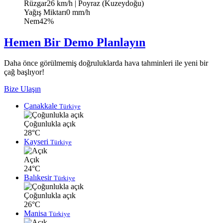
Rüzgar
26 km/h
| Poyraz (Kuzeydoğu)
Yağış Miktarı
0 mm/h
Nem
42%
Hemen Bir Demo Planlayın
Daha önce görülmemiş doğruluklarda hava tahminleri ile yeni bir
çağ başlıyor!
Bize Ulaşın
Çanakkale
Türkiye
Çoğunlukla açık
28°C
Kayseri
Türkiye
Açık
24°C
Balıkesir
Türkiye
Çoğunlukla açık
26°C
Manisa
Türkiye