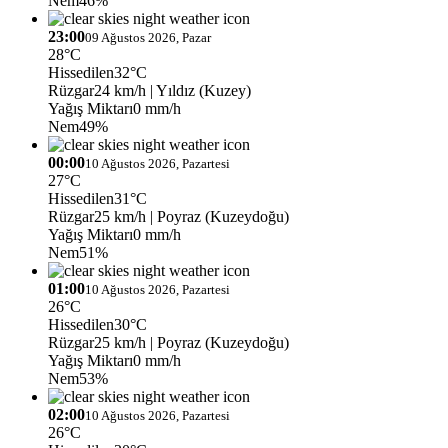
Nem
46%
23:00
09 Ağustos 2026, Pazar
28°C
Hissedilen
32°C
Rüzgar
24 km/h
| Yıldız (Kuzey)
Yağış Miktarı
0 mm/h
Nem
49%
00:00
10 Ağustos 2026, Pazartesi
27°C
Hissedilen
31°C
Rüzgar
25 km/h
| Poyraz (Kuzeydoğu)
Yağış Miktarı
0 mm/h
Nem
51%
01:00
10 Ağustos 2026, Pazartesi
26°C
Hissedilen
30°C
Rüzgar
25 km/h
| Poyraz (Kuzeydoğu)
Yağış Miktarı
0 mm/h
Nem
53%
02:00
10 Ağustos 2026, Pazartesi
26°C