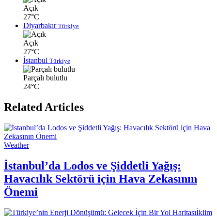
Açık
27°C
Diyarbakır
Türkiye
Açık
27°C
İstanbul
Türkiye
Parçalı bulutlu
24°C
Related Articles
Weather
İstanbul’da Lodos ve Şiddetli Yağış:
Havacılık Sektörü için Hava Zekasının
Önemi
İklim