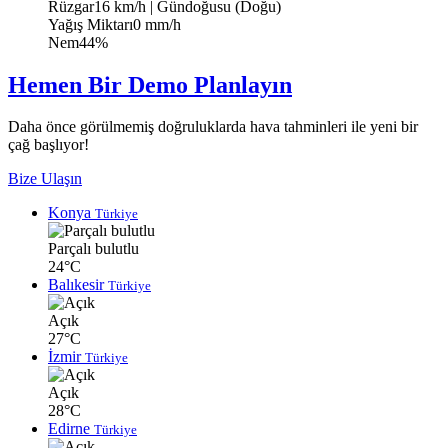
Rüzgar
16 km/h
| Gündoğusu (Doğu)
Yağış Miktarı
0 mm/h
Nem
44%
Hemen Bir Demo Planlayın
Daha önce görülmemiş doğruluklarda hava tahminleri ile yeni bir
çağ başlıyor!
Bize Ulaşın
Konya
Türkiye
Parçalı bulutlu
24°C
Balıkesir
Türkiye
Açık
27°C
İzmir
Türkiye
Açık
28°C
Edirne
Türkiye