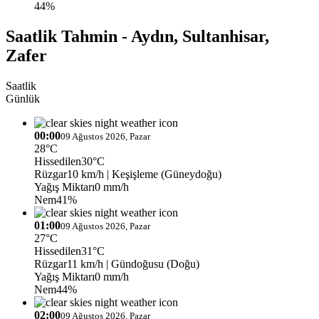
44%
Saatlik Tahmin - Aydın, Sultanhisar,
Zafer
Saatlik
Günlük
00:00
09 Ağustos 2026, Pazar
28°C
Hissedilen
30°C
Rüzgar
10 km/h
| Keşişleme (Güneydoğu)
Yağış Miktarı
0 mm/h
Nem
41%
01:00
09 Ağustos 2026, Pazar
27°C
Hissedilen
31°C
Rüzgar
11 km/h
| Gündoğusu (Doğu)
Yağış Miktarı
0 mm/h
Nem
44%
02:00
09 Ağustos 2026, Pazar