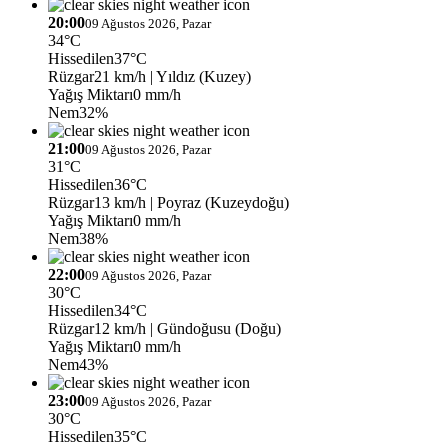
20:00
09 Ağustos 2026, Pazar
34°C
Hissedilen
37°C
Rüzgar
21 km/h
| Yıldız (Kuzey)
Yağış Miktarı
0 mm/h
Nem
32%
21:00
09 Ağustos 2026, Pazar
31°C
Hissedilen
36°C
Rüzgar
13 km/h
| Poyraz (Kuzeydoğu)
Yağış Miktarı
0 mm/h
Nem
38%
22:00
09 Ağustos 2026, Pazar
30°C
Hissedilen
34°C
Rüzgar
12 km/h
| Gündoğusu (Doğu)
Yağış Miktarı
0 mm/h
Nem
43%
23:00
09 Ağustos 2026, Pazar
30°C
Hissedilen
35°C