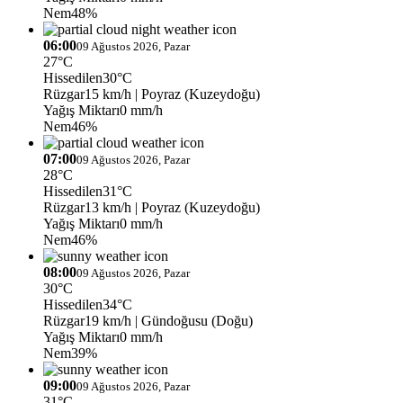
Nem
48%
06:00
09 Ağustos 2026, Pazar
27°C
Hissedilen
30°C
Rüzgar
15 km/h
| Poyraz (Kuzeydoğu)
Yağış Miktarı
0 mm/h
Nem
46%
07:00
09 Ağustos 2026, Pazar
28°C
Hissedilen
31°C
Rüzgar
13 km/h
| Poyraz (Kuzeydoğu)
Yağış Miktarı
0 mm/h
Nem
46%
08:00
09 Ağustos 2026, Pazar
30°C
Hissedilen
34°C
Rüzgar
19 km/h
| Gündoğusu (Doğu)
Yağış Miktarı
0 mm/h
Nem
39%
09:00
09 Ağustos 2026, Pazar
31°C