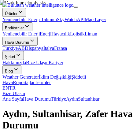
Ürünler
Yenilenebilir Enerji Tahmini
SkyWatch
API
Map Layer
Endüstriler
Yenilenebilir Enerji
Enerji
Havacılık
Lojistik
Liman
Hava Durumu
Türkiye
ABD
İspanya
İtalya
Fransa
Şirket
Hakkımızda
Bize Ulaşın
Kariyer
Blog
Weather Generator
İklim Değişikliği
Şiddetli
Hava
Röportajlar
Terimler
EN
TR
Bize Ulaşın
Ana Sayfa
Hava Durumu
Türkiye
Aydın
Sultanhisar
Aydın, Sultanhisar, Zafer Hava
Durumu