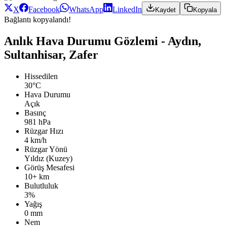
X
Facebook
WhatsApp
LinkedIn
Kaydet
Kopyala
Bağlantı kopyalandı!
Anlık Hava Durumu Gözlemi - Aydın,
Sultanhisar, Zafer
Hissedilen
30°C
Hava Durumu
Açık
Basınç
981 hPa
Rüzgar Hızı
4 km/h
Rüzgar Yönü
Yıldız (Kuzey)
Görüş Mesafesi
10+ km
Bulutluluk
3%
Yağış
0 mm
Nem