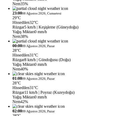
Nem
35%
23:00
08 Ağustos 2026, Cumartesi
29°C
Hissedilen
32°C
Rüzgar
5 km/h
| Keşişleme (Güneydoğu)
Yağış Miktarı
0 mm/h
Nem
38%
00:00
09 Ağustos 2026, Pazar
28°C
Hissedilen
31°C
Rüzgar
8 km/h
| Gündoğusu (Doğu)
Yağış Miktarı
0 mm/h
Nem
40%
01:00
09 Ağustos 2026, Pazar
28°C
Hissedilen
31°C
Rüzgar
11 km/h
| Poyraz (Kuzeydoğu)
Yağış Miktarı
0 mm/h
Nem
42%
02:00
09 Ağustos 2026, Pazar
28°C