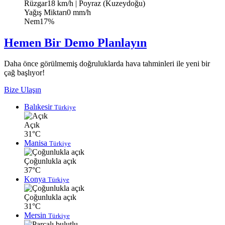
Rüzgar
18 km/h
| Poyraz (Kuzeydoğu)
Yağış Miktarı
0 mm/h
Nem
17%
Hemen Bir Demo Planlayın
Daha önce görülmemiş doğruluklarda hava tahminleri ile yeni bir
çağ başlıyor!
Bize Ulaşın
Balıkesir
Türkiye
Açık
31°C
Manisa
Türkiye
Çoğunlukla açık
37°C
Konya
Türkiye
Çoğunlukla açık
31°C
Mersin
Türkiye