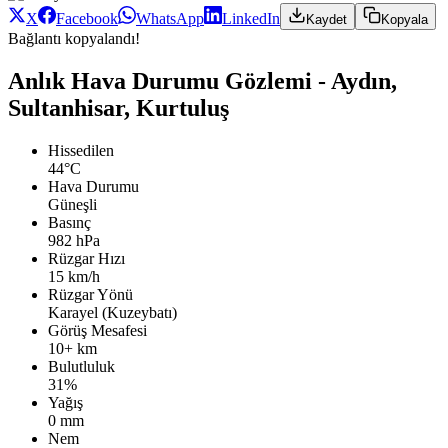
X
Facebook
WhatsApp
LinkedIn
Kaydet
Kopyala
Bağlantı kopyalandı!
Anlık Hava Durumu Gözlemi - Aydın,
Sultanhisar, Kurtuluş
Hissedilen
44°C
Hava Durumu
Güneşli
Basınç
982 hPa
Rüzgar Hızı
15 km/h
Rüzgar Yönü
Karayel (Kuzeybatı)
Görüş Mesafesi
10+ km
Bulutluluk
31%
Yağış
0 mm
Nem