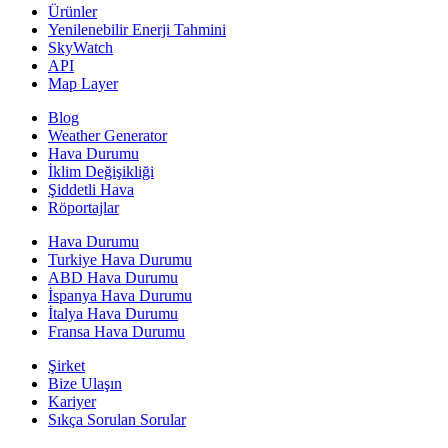
Ürünler
Yenilenebilir Enerji Tahmini
SkyWatch
API
Map Layer
Blog
Weather Generator
Hava Durumu
İklim Değişikliği
Şiddetli Hava
Röportajlar
Hava Durumu
Turkiye Hava Durumu
ABD Hava Durumu
İspanya Hava Durumu
İtalya Hava Durumu
Fransa Hava Durumu
Şirket
Bize Ulaşın
Kariyer
Sıkça Sorulan Sorular