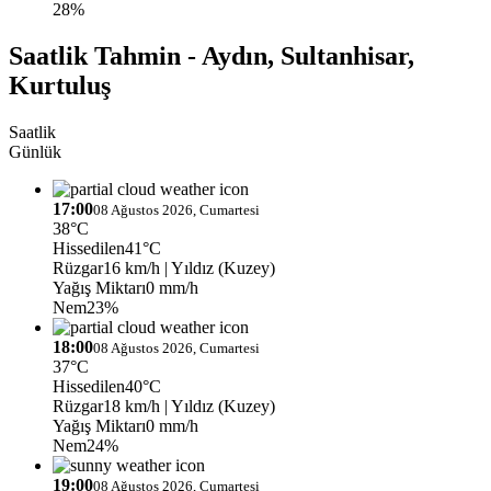
28%
Saatlik Tahmin - Aydın, Sultanhisar,
Kurtuluş
Saatlik
Günlük
17:00
08 Ağustos 2026, Cumartesi
38°C
Hissedilen
41°C
Rüzgar
16 km/h
| Yıldız (Kuzey)
Yağış Miktarı
0 mm/h
Nem
23%
18:00
08 Ağustos 2026, Cumartesi
37°C
Hissedilen
40°C
Rüzgar
18 km/h
| Yıldız (Kuzey)
Yağış Miktarı
0 mm/h
Nem
24%
19:00
08 Ağustos 2026, Cumartesi