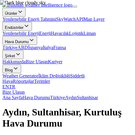
Ürünler
Yenilenebilir Enerji Tahmini
SkyWatch
API
Map Layer
Endüstriler
Yenilenebilir Enerji
Enerji
Havacılık
Lojistik
Liman
Hava Durumu
Türkiye
ABD
İspanya
İtalya
Fransa
Şirket
Hakkımızda
Bize Ulaşın
Kariyer
Blog
Weather Generator
İklim Değişikliği
Şiddetli
Hava
Röportajlar
Terimler
EN
TR
Bize Ulaşın
Ana Sayfa
Hava Durumu
Türkiye
Aydın
Sultanhisar
Aydın, Sultanhisar, Kurtuluş
Hava Durumu