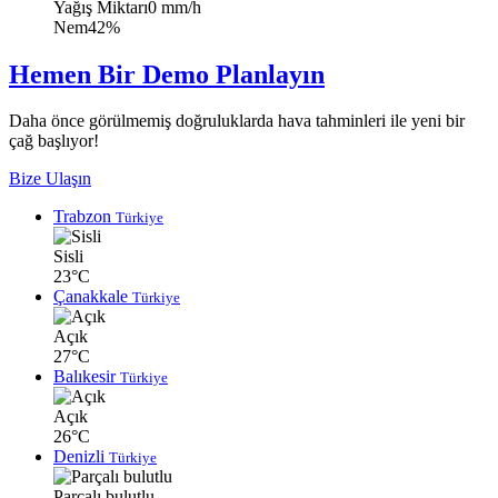
Yağış Miktarı
0 mm/h
Nem
42%
Hemen Bir Demo Planlayın
Daha önce görülmemiş doğruluklarda hava tahminleri ile yeni bir
çağ başlıyor!
Bize Ulaşın
Trabzon
Türkiye
Sisli
23°C
Çanakkale
Türkiye
Açık
27°C
Balıkesir
Türkiye
Açık
26°C
Denizli
Türkiye
Parçalı bulutlu