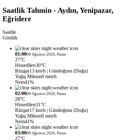
Saatlik Tahmin - Aydın, Yenipazar,
Eğridere
Saatlik
Günlük
01:00
09 Ağustos 2026, Pazar
27°C
Hissedilen
30°C
Rüzgar
13 km/h
| Gündoğusu (Doğu)
Yağış Miktarı
0 mm/h
Nem
41%
02:00
09 Ağustos 2026, Pazar
28°C
Hissedilen
31°C
Rüzgar
17 km/h
| Gündoğusu (Doğu)
Yağış Miktarı
0 mm/h
Nem
41%
03:00
09 Ağustos 2026, Pazar
27°C