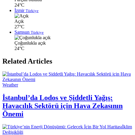
24°C
İzmir
Türkiye
Açık
27°C
Samsun
Türkiye
Çoğunlukla açık
24°C
Related Articles
Weather
İstanbul’da Lodos ve Şiddetli Yağış:
Havacılık Sektörü için Hava Zekasının
Önemi
İklim
Değişikliği