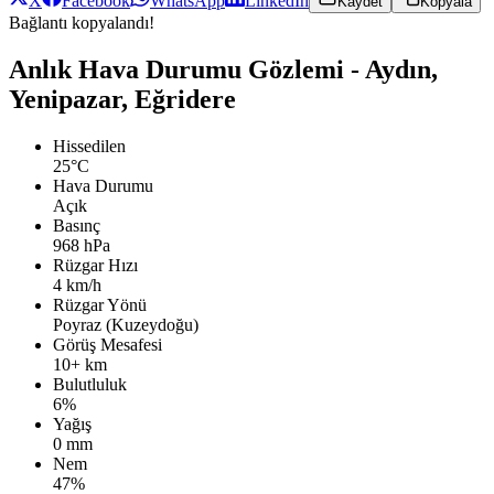
X
Facebook
WhatsApp
LinkedIn
Kaydet
Kopyala
Bağlantı kopyalandı!
Anlık Hava Durumu Gözlemi - Aydın,
Yenipazar, Eğridere
Hissedilen
25°C
Hava Durumu
Açık
Basınç
968 hPa
Rüzgar Hızı
4 km/h
Rüzgar Yönü
Poyraz (Kuzeydoğu)
Görüş Mesafesi
10+ km
Bulutluluk
6%
Yağış
0 mm
Nem
47%