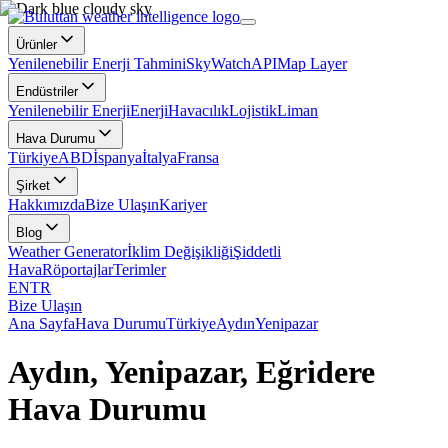
Ürünler
Yenilenebilir Enerji Tahmini
SkyWatch
API
Map Layer
Endüstriler
Yenilenebilir Enerji
Enerji
Havacılık
Lojistik
Liman
Hava Durumu
Türkiye
ABD
İspanya
İtalya
Fransa
Şirket
Hakkımızda
Bize Ulaşın
Kariyer
Blog
Weather Generator
İklim Değişikliği
Şiddetli
Hava
Röportajlar
Terimler
EN
TR
Bize Ulaşın
Ana Sayfa
Hava Durumu
Türkiye
Aydın
Yenipazar
Aydın, Yenipazar, Eğridere
Hava Durumu