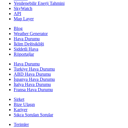
Yenilenebilir Enerji Tahmini
SkyWatch
API
Map Layer
Blog
Weather Generator
Hava Durumu
İklim Değişikliği
Şiddetli Hava
Röportajlar
Hava Durumu
Turkiye Hava Durumu
ABD Hava Durumu
İspanya Hava Durumu
İtalya Hava Durumu
Fransa Hava Durumu
Şirket
Bize Ulaşın
Kariyer
Sıkça Sorulan Sorular
Terimler