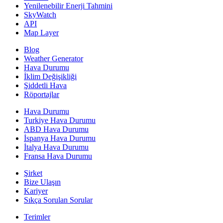
Yenilenebilir Enerji Tahmini
SkyWatch
API
Map Layer
Blog
Weather Generator
Hava Durumu
İklim Değişikliği
Şiddetli Hava
Röportajlar
Hava Durumu
Turkiye Hava Durumu
ABD Hava Durumu
İspanya Hava Durumu
İtalya Hava Durumu
Fransa Hava Durumu
Şirket
Bize Ulaşın
Kariyer
Sıkça Sorulan Sorular
Terimler