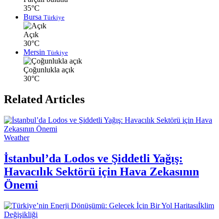
35°C
Bursa
Türkiye
Açık
30°C
Mersin
Türkiye
Çoğunlukla açık
30°C
Related Articles
Weather
İstanbul’da Lodos ve Şiddetli Yağış:
Havacılık Sektörü için Hava Zekasının
Önemi
İklim
Değişikliği