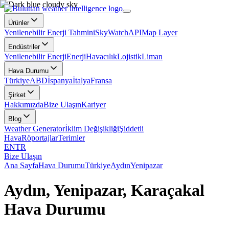
Ürünler
Yenilenebilir Enerji Tahmini
SkyWatch
API
Map Layer
Endüstriler
Yenilenebilir Enerji
Enerji
Havacılık
Lojistik
Liman
Hava Durumu
Türkiye
ABD
İspanya
İtalya
Fransa
Şirket
Hakkımızda
Bize Ulaşın
Kariyer
Blog
Weather Generator
İklim Değişikliği
Şiddetli
Hava
Röportajlar
Terimler
EN
TR
Bize Ulaşın
Ana Sayfa
Hava Durumu
Türkiye
Aydın
Yenipazar
Aydın, Yenipazar, Karaçakal
Hava Durumu