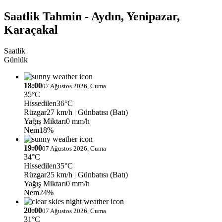
Saatlik Tahmin - Aydın, Yenipazar,
Karaçakal
Saatlik
Günlük
18:00
07 Ağustos 2026, Cuma
35°C
Hissedilen
36°C
Rüzgar
27 km/h
| Günbatısı (Batı)
Yağış Miktarı
0 mm/h
Nem
18%
19:00
07 Ağustos 2026, Cuma
34°C
Hissedilen
35°C
Rüzgar
25 km/h
| Günbatısı (Batı)
Yağış Miktarı
0 mm/h
Nem
24%
20:00
07 Ağustos 2026, Cuma
31°C