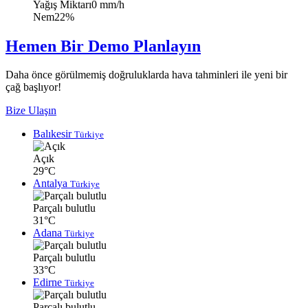
Yağış Miktarı
0 mm/h
Nem
22%
Hemen Bir Demo Planlayın
Daha önce görülmemiş doğruluklarda hava tahminleri ile yeni bir
çağ başlıyor!
Bize Ulaşın
Balıkesir
Türkiye
Açık
29°C
Antalya
Türkiye
Parçalı bulutlu
31°C
Adana
Türkiye
Parçalı bulutlu
33°C
Edirne
Türkiye
Parçalı bulutlu