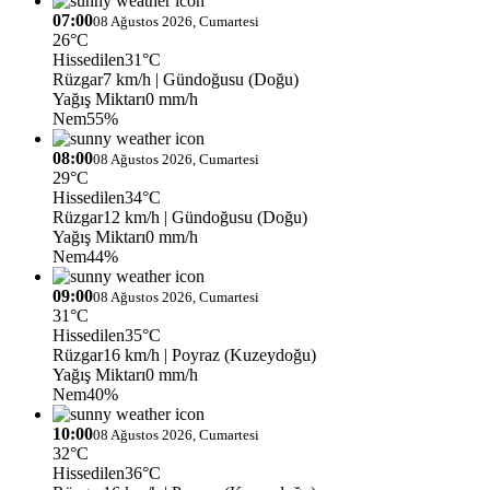
07:00
08 Ağustos 2026, Cumartesi
26°C
Hissedilen
31°C
Rüzgar
7 km/h
| Gündoğusu (Doğu)
Yağış Miktarı
0 mm/h
Nem
55%
08:00
08 Ağustos 2026, Cumartesi
29°C
Hissedilen
34°C
Rüzgar
12 km/h
| Gündoğusu (Doğu)
Yağış Miktarı
0 mm/h
Nem
44%
09:00
08 Ağustos 2026, Cumartesi
31°C
Hissedilen
35°C
Rüzgar
16 km/h
| Poyraz (Kuzeydoğu)
Yağış Miktarı
0 mm/h
Nem
40%
10:00
08 Ağustos 2026, Cumartesi
32°C
Hissedilen
36°C