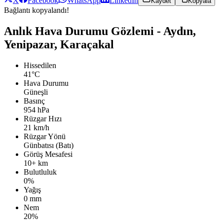
X
Facebook
WhatsApp
LinkedIn
Kaydet
Kopyala
Bağlantı kopyalandı!
Anlık Hava Durumu Gözlemi - Aydın,
Yenipazar, Karaçakal
Hissedilen
41°C
Hava Durumu
Güneşli
Basınç
954 hPa
Rüzgar Hızı
21 km/h
Rüzgar Yönü
Günbatısı (Batı)
Görüş Mesafesi
10+ km
Bulutluluk
0%
Yağış
0 mm
Nem
20%