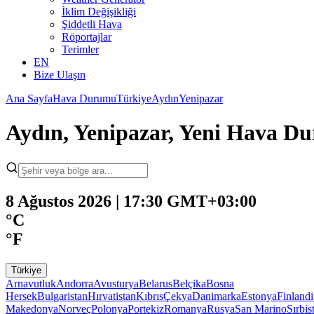
İklim Değişikliği
Şiddetli Hava
Röportajlar
Terimler
EN
Bize Ulaşın
Ana Sayfa
Hava Durumu
Türkiye
Aydın
Yenipazar
Aydın, Yenipazar, Yeni Hava D
8 Ağustos 2026 | 17:30 GMT+03:00
°C
°F
Türkiye
Arnavutluk
Andorra
Avusturya
Belarus
Belçika
Bosna
Hersek
Bulgaristan
Hırvatistan
Kıbrıs
Çekya
Danimarka
Estonya
Finland
Makedonya
Norveç
Polonya
Portekiz
Romanya
Rusya
San Marino
Sırbis