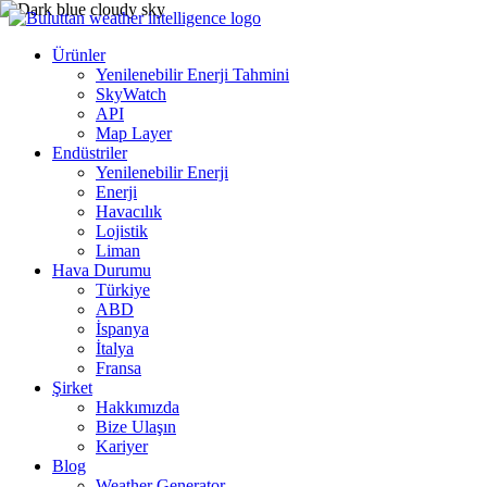
Ürünler
Yenilenebilir Enerji Tahmini
SkyWatch
API
Map Layer
Endüstriler
Yenilenebilir Enerji
Enerji
Havacılık
Lojistik
Liman
Hava Durumu
Türkiye
ABD
İspanya
İtalya
Fransa
Şirket
Hakkımızda
Bize Ulaşın
Kariyer
Blog
Weather Generator