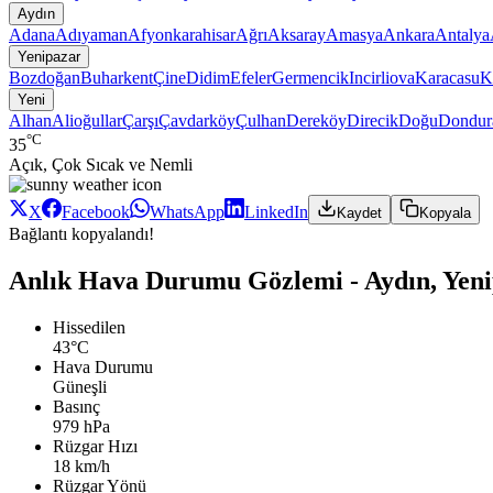
Aydın
Adana
Adıyaman
Afyonkarahisar
Ağrı
Aksaray
Amasya
Ankara
Antalya
Yenipazar
Bozdoğan
Buharkent
Çine
Didim
Efeler
Germencik
Incirliova
Karacasu
K
Yeni
Alhan
Alioğullar
Çarşı
Çavdarköy
Çulhan
Dereköy
Direcik
Doğu
Dondur
°C
35
Açık, Çok Sıcak ve Nemli
X
Facebook
WhatsApp
LinkedIn
Kaydet
Kopyala
Bağlantı kopyalandı!
Anlık Hava Durumu Gözlemi - Aydın, Yeni
Hissedilen
43°C
Hava Durumu
Güneşli
Basınç
979 hPa
Rüzgar Hızı
18 km/h
Rüzgar Yönü