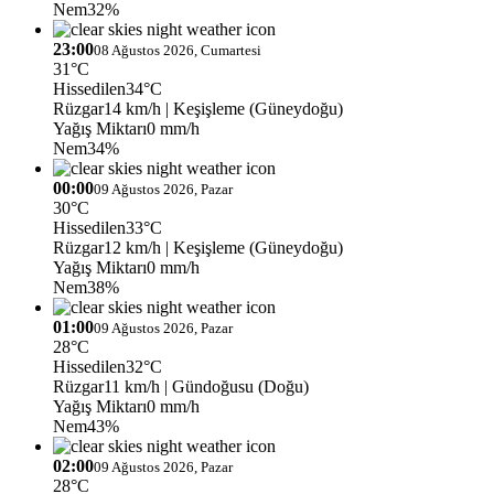
Nem
32%
23:00
08 Ağustos 2026, Cumartesi
31°C
Hissedilen
34°C
Rüzgar
14 km/h
| Keşişleme (Güneydoğu)
Yağış Miktarı
0 mm/h
Nem
34%
00:00
09 Ağustos 2026, Pazar
30°C
Hissedilen
33°C
Rüzgar
12 km/h
| Keşişleme (Güneydoğu)
Yağış Miktarı
0 mm/h
Nem
38%
01:00
09 Ağustos 2026, Pazar
28°C
Hissedilen
32°C
Rüzgar
11 km/h
| Gündoğusu (Doğu)
Yağış Miktarı
0 mm/h
Nem
43%
02:00
09 Ağustos 2026, Pazar
28°C