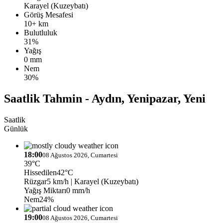
Karayel (Kuzeybatı)
Görüş Mesafesi
10+ km
Bulutluluk
31%
Yağış
0 mm
Nem
30%
Saatlik Tahmin - Aydın, Yenipazar, Yeni
Saatlik
Günlük
18:00
08 Ağustos 2026, Cumartesi
39°C
Hissedilen
42°C
Rüzgar
5 km/h
| Karayel (Kuzeybatı)
Yağış Miktarı
0 mm/h
Nem
24%
19:00
08 Ağustos 2026, Cumartesi