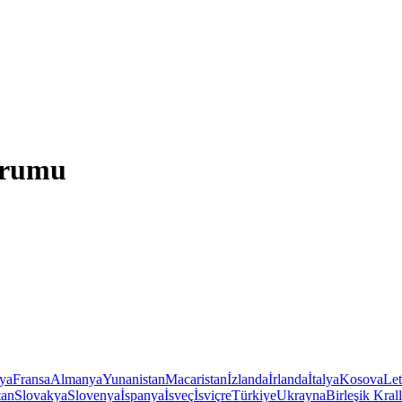
urumu
iya
Fransa
Almanya
Yunanistan
Macaristan
İzlanda
İrlanda
İtalya
Kosova
Le
tan
Slovakya
Slovenya
İspanya
İsveç
İsviçre
Türkiye
Ukrayna
Birleşik Krall