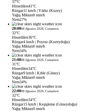
37°C
Hissedilen
41°C
Rüzgar
11 km/h
| Yıldız (Kuzey)
Yağış Miktarı
0 mm/h
Nem
27%
20:00
08 Ağustos 2026, Cumartesi
32°C
Hissedilen
36°C
Rüzgar
4 km/h
| Poyraz (Kuzeydoğu)
Yağış Miktarı
0 mm/h
Nem
34%
21:00
08 Ağustos 2026, Cumartesi
31°C
Hissedilen
34°C
Rüzgar
9 km/h
| Kıble (Güney)
Yağış Miktarı
0 mm/h
Nem
34%
22:00
08 Ağustos 2026, Cumartesi
32°C
Hissedilen
34°C
Rüzgar
15 km/h
| Keşişleme (Güneydoğu)
Yağış Miktarı
0 mm/h