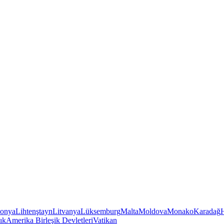
tonya
Lihtenştayn
Litvanya
Lüksemburg
Malta
Moldova
Monako
Karadağ
ık
Amerika Birleşik Devletleri
Vatikan