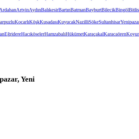
Ardahan
Artvin
Aydın
Balıkesir
Bartın
Batman
Bayburt
Bilecik
Bingöl
Bitlis
arpuzlu
Koçarlı
Köşk
Kuşadası
Kuyucak
Nazilli
Söke
Sultanhisar
Yenipaza
an
Eğridere
Hacıköseler
Hamzabalı
Hükümet
Karaçakal
Karacaören
Koyun
pazar, Yeni