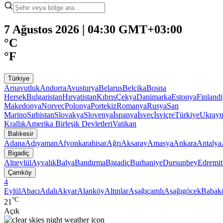
7 Ağustos 2026 | 04:30 GMT+03:00
°C
°F
Türkiye
Arnavutluk
Andorra
Avusturya
Belarus
Belçika
Bosna
Hersek
Bulgaristan
Hırvatistan
Kıbrıs
Çekya
Danimarka
Estonya
Finland
Makedonya
Norveç
Polonya
Portekiz
Romanya
Rusya
San
Marino
Sırbistan
Slovakya
Slovenya
İspanya
İsveç
İsviçre
Türkiye
Ukray
Krallık
Amerika Birleşik Devletleri
Vatikan
Balıkesir
Adana
Adıyaman
Afyonkarahisar
Ağrı
Aksaray
Amasya
Ankara
Antalya
Bigadiç
Altıeylül
Ayvalık
Balya
Bandırma
Bigadiç
Burhaniye
Dursunbey
Edremit
Çamköy
4
Eylül
Abacı
Adalı
Akyar
Alanköy
Altınlar
Aşağıçamlı
Aşağıgöcek
Babak
°C
21
Açık