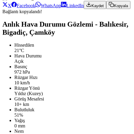
X
Facebook
WhatsApp
LinkedIn
Kaydet
Kopyala
Bağlantı kopyalandı!
Anlık Hava Durumu Gözlemi - Balıkesir,
Bigadiç, Çamköy
Hissedilen
21°C
Hava Durumu
Açık
Basınç
972 hPa
Rüzgar Hızı
10 km/h
Rüzgar Yönü
Yıldız (Kuzey)
Görüş Mesafesi
10+ km
Bulutluluk
51%
Yağış
0 mm
Nem