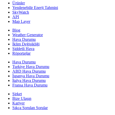
Ürünler
Yenilenebilir Enerji Tahmini
SkyWatch
API
Map Layer
Blog
Weather Generator
Hava Durumu
İklim Değişikliği
Şiddetli Hava
Röportajlar
Hava Durumu
Turkiye Hava Durumu
ABD Hava Durumu
İspanya Hava Durumu
İtalya Hava Durumu
Fransa Hava Durumu
Şirket
Bize Ulaşın
Kariyer
Sıkça Sorulan Sorular