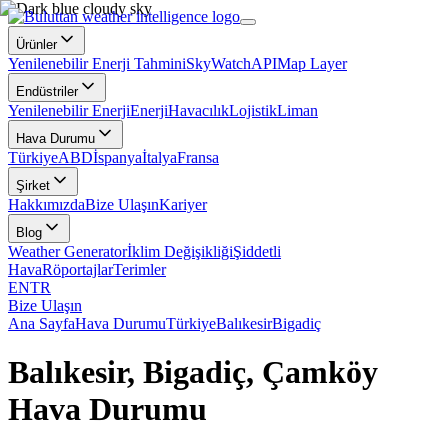
Ürünler
Yenilenebilir Enerji Tahmini
SkyWatch
API
Map Layer
Endüstriler
Yenilenebilir Enerji
Enerji
Havacılık
Lojistik
Liman
Hava Durumu
Türkiye
ABD
İspanya
İtalya
Fransa
Şirket
Hakkımızda
Bize Ulaşın
Kariyer
Blog
Weather Generator
İklim Değişikliği
Şiddetli
Hava
Röportajlar
Terimler
EN
TR
Bize Ulaşın
Ana Sayfa
Hava Durumu
Türkiye
Balıkesir
Bigadiç
Balıkesir, Bigadiç, Çamköy
Hava Durumu