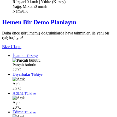
Rüzgar
10 km/h
| Yıldız (Kuzey)
Yağış Miktarı
0 mm/h
Nem
91%
Hemen Bir Demo Planlayın
Daha önce görülmemiş doğruluklarda hava tahminleri ile yeni bir
çağ başlıyor!
Bize Ulaşın
İstanbul
Türkiye
Parçalı bulutlu
22°C
Diyarbakır
Türkiye
Açık
25°C
Adana
Türkiye
Açık
20°C
Edirne
Türkiye