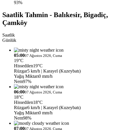
93%
Saatlik Tahmin - Balıkesir, Bigadiç,
Çamköy
Saatlik
Günlük
05:00
07 Ağustos 2026, Cuma
19°C
Hissedilen
19°C
Rüzgar
5 km/h
| Karayel (Kuzeybatı)
Yağış Miktarı
0 mm/h
Nem
97%
06:00
07 Ağustos 2026, Cuma
18°C
Hissedilen
18°C
Rüzgar
6 km/h
| Karayel (Kuzeybatı)
Yağış Miktarı
0 mm/h
Nem
98%
07:00
07 Ağustos 2026, Cuma