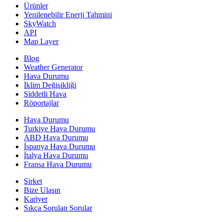
Ürünler
Yenilenebilir Enerji Tahmini
SkyWatch
API
Map Layer
Blog
Weather Generator
Hava Durumu
İklim Değişikliği
Şiddetli Hava
Röportajlar
Hava Durumu
Turkiye Hava Durumu
ABD Hava Durumu
İspanya Hava Durumu
İtalya Hava Durumu
Fransa Hava Durumu
Şirket
Bize Ulaşın
Kariyer
Sıkça Sorulan Sorular