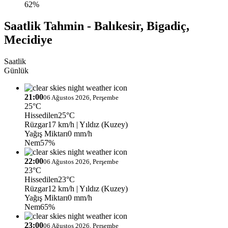
62%
Saatlik Tahmin - Balıkesir, Bigadiç,
Mecidiye
Saatlik
Günlük
21:00
06 Ağustos 2026, Perşembe
25°C
Hissedilen
25°C
Rüzgar
17 km/h
| Yıldız (Kuzey)
Yağış Miktarı
0 mm/h
Nem
57%
22:00
06 Ağustos 2026, Perşembe
23°C
Hissedilen
23°C
Rüzgar
12 km/h
| Yıldız (Kuzey)
Yağış Miktarı
0 mm/h
Nem
65%
23:00
06 Ağustos 2026, Perşembe