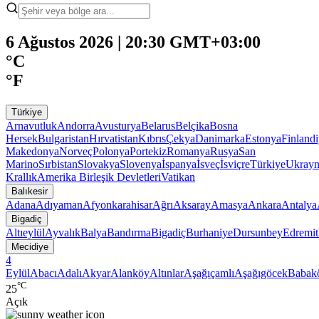
6 Ağustos 2026 | 20:30 GMT+03:00
°C
°F
Türkiye
Arnavutluk
Andorra
Avusturya
Belarus
Belçika
Bosna
Hersek
Bulgaristan
Hırvatistan
Kıbrıs
Çekya
Danimarka
Estonya
Finland
Makedonya
Norveç
Polonya
Portekiz
Romanya
Rusya
San
Marino
Sırbistan
Slovakya
Slovenya
İspanya
İsveç
İsviçre
Türkiye
Ukray
Krallık
Amerika Birleşik Devletleri
Vatikan
Balıkesir
Adana
Adıyaman
Afyonkarahisar
Ağrı
Aksaray
Amasya
Ankara
Antalya
Bigadiç
Altıeylül
Ayvalık
Balya
Bandırma
Bigadiç
Burhaniye
Dursunbey
Edremit
Mecidiye
4
Eylül
Abacı
Adalı
Akyar
Alanköy
Altınlar
Aşağıçamlı
Aşağıgöcek
Babak
°C
25
Açık