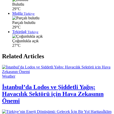
Bulutlu
29°C
Muğla
Türkiye
Parçalı bulutlu
29°C
Tekirdağ
Türkiye
Çoğunlukla açık
27°C
Related Articles
Weather
İstanbul’da Lodos ve Şiddetli Yağış:
Havacılık Sektörü için Hava Zekasının
Önemi
İklim