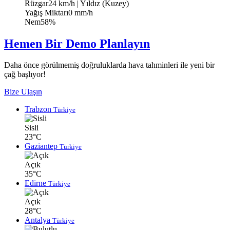
Rüzgar
24 km/h
| Yıldız (Kuzey)
Yağış Miktarı
0 mm/h
Nem
58%
Hemen Bir Demo Planlayın
Daha önce görülmemiş doğruluklarda hava tahminleri ile yeni bir
çağ başlıyor!
Bize Ulaşın
Trabzon
Türkiye
Sisli
23°C
Gaziantep
Türkiye
Açık
35°C
Edirne
Türkiye
Açık
28°C
Antalya
Türkiye