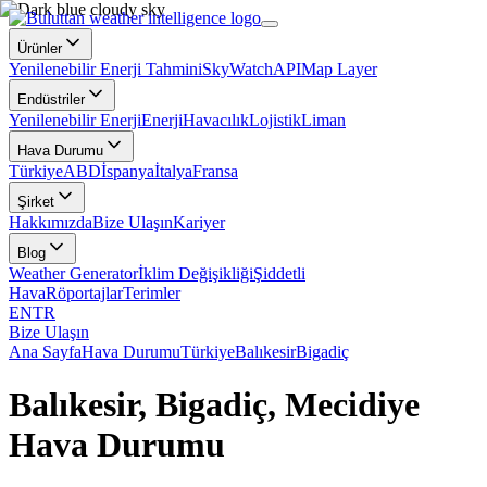
Ürünler
Yenilenebilir Enerji Tahmini
SkyWatch
API
Map Layer
Endüstriler
Yenilenebilir Enerji
Enerji
Havacılık
Lojistik
Liman
Hava Durumu
Türkiye
ABD
İspanya
İtalya
Fransa
Şirket
Hakkımızda
Bize Ulaşın
Kariyer
Blog
Weather Generator
İklim Değişikliği
Şiddetli
Hava
Röportajlar
Terimler
EN
TR
Bize Ulaşın
Ana Sayfa
Hava Durumu
Türkiye
Balıkesir
Bigadiç
Balıkesir, Bigadiç, Mecidiye
Hava Durumu