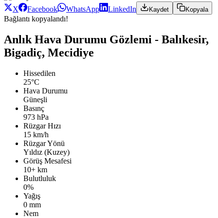
X
Facebook
WhatsApp
LinkedIn
Kaydet
Kopyala
Bağlantı kopyalandı!
Anlık Hava Durumu Gözlemi - Balıkesir,
Bigadiç, Mecidiye
Hissedilen
25°C
Hava Durumu
Güneşli
Basınç
973 hPa
Rüzgar Hızı
15 km/h
Rüzgar Yönü
Yıldız (Kuzey)
Görüş Mesafesi
10+ km
Bulutluluk
0%
Yağış
0 mm
Nem