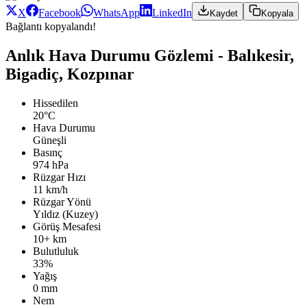
X
Facebook
WhatsApp
LinkedIn
Kaydet
Kopyala
Bağlantı kopyalandı!
Anlık Hava Durumu Gözlemi - Balıkesir,
Bigadiç, Kozpınar
Hissedilen
20°C
Hava Durumu
Güneşli
Basınç
974 hPa
Rüzgar Hızı
11 km/h
Rüzgar Yönü
Yıldız (Kuzey)
Görüş Mesafesi
10+ km
Bulutluluk
33%
Yağış
0 mm
Nem