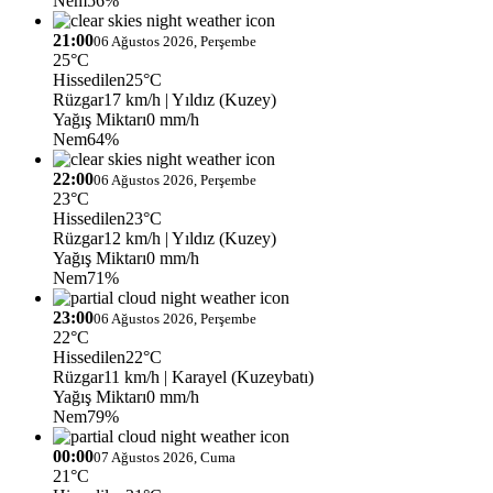
Nem
56%
21:00
06 Ağustos 2026, Perşembe
25°C
Hissedilen
25°C
Rüzgar
17 km/h
| Yıldız (Kuzey)
Yağış Miktarı
0 mm/h
Nem
64%
22:00
06 Ağustos 2026, Perşembe
23°C
Hissedilen
23°C
Rüzgar
12 km/h
| Yıldız (Kuzey)
Yağış Miktarı
0 mm/h
Nem
71%
23:00
06 Ağustos 2026, Perşembe
22°C
Hissedilen
22°C
Rüzgar
11 km/h
| Karayel (Kuzeybatı)
Yağış Miktarı
0 mm/h
Nem
79%
00:00
07 Ağustos 2026, Cuma
21°C