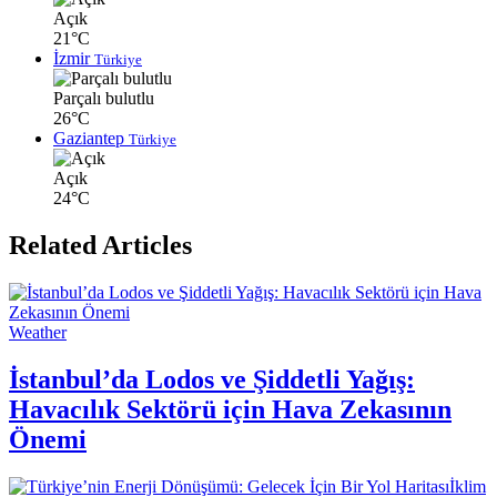
Açık
21°C
İzmir
Türkiye
Parçalı bulutlu
26°C
Gaziantep
Türkiye
Açık
24°C
Related Articles
Weather
İstanbul’da Lodos ve Şiddetli Yağış:
Havacılık Sektörü için Hava Zekasının
Önemi
İklim