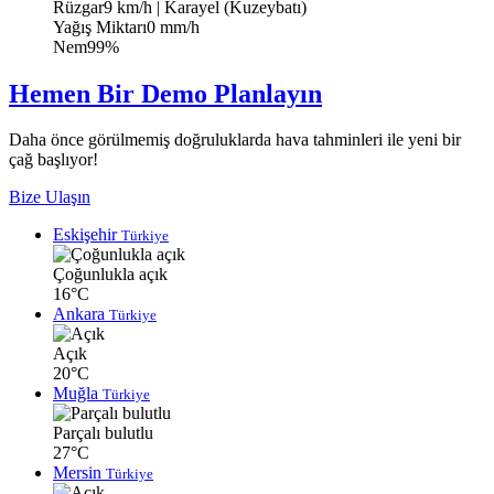
Rüzgar
9 km/h
| Karayel (Kuzeybatı)
Yağış Miktarı
0 mm/h
Nem
99%
Hemen Bir Demo Planlayın
Daha önce görülmemiş doğruluklarda hava tahminleri ile yeni bir
çağ başlıyor!
Bize Ulaşın
Eskişehir
Türkiye
Çoğunlukla açık
16°C
Ankara
Türkiye
Açık
20°C
Muğla
Türkiye
Parçalı bulutlu
27°C
Mersin
Türkiye