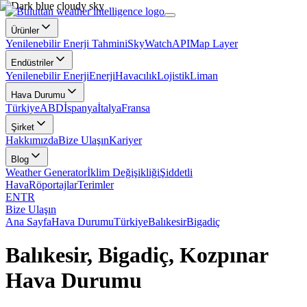
Ürünler
Yenilenebilir Enerji Tahmini
SkyWatch
API
Map Layer
Endüstriler
Yenilenebilir Enerji
Enerji
Havacılık
Lojistik
Liman
Hava Durumu
Türkiye
ABD
İspanya
İtalya
Fransa
Şirket
Hakkımızda
Bize Ulaşın
Kariyer
Blog
Weather Generator
İklim Değişikliği
Şiddetli
Hava
Röportajlar
Terimler
EN
TR
Bize Ulaşın
Ana Sayfa
Hava Durumu
Türkiye
Balıkesir
Bigadiç
Balıkesir, Bigadiç, Kozpınar
Hava Durumu