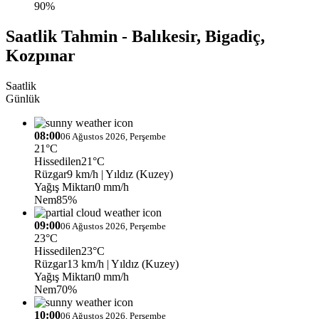
90%
Saatlik Tahmin - Balıkesir, Bigadiç,
Kozpınar
Saatlik
Günlük
08:00
06 Ağustos 2026, Perşembe
21°C
Hissedilen
21°C
Rüzgar
9 km/h
| Yıldız (Kuzey)
Yağış Miktarı
0 mm/h
Nem
85%
09:00
06 Ağustos 2026, Perşembe
23°C
Hissedilen
23°C
Rüzgar
13 km/h
| Yıldız (Kuzey)
Yağış Miktarı
0 mm/h
Nem
70%
10:00
06 Ağustos 2026, Perşembe