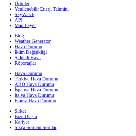
Ürünler
Yenilenebilir Enerji Tahmini
SkyWatch
API
Map Layer
Blog
Weather Generator
Hava Durumu
İklim Değişikliği
Şiddetli Hava
Röportajlar
Hava Durumu
Turkiye Hava Durumu
ABD Hava Durumu
İspanya Hava Durumu
İtalya Hava Durumu
Fransa Hava Durumu
Şirket
Bize Ulaşın
Kariyer
Sıkça Sorulan Sorular