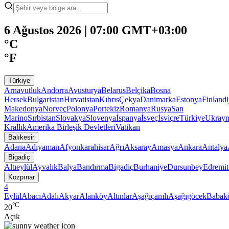
6 Ağustos 2026 | 07:00 GMT+03:00
°C
°F
Türkiye
Arnavutluk
Andorra
Avusturya
Belarus
Belçika
Bosna
Hersek
Bulgaristan
Hırvatistan
Kıbrıs
Çekya
Danimarka
Estonya
Finland
Makedonya
Norveç
Polonya
Portekiz
Romanya
Rusya
San
Marino
Sırbistan
Slovakya
Slovenya
İspanya
İsveç
İsviçre
Türkiye
Ukray
Krallık
Amerika Birleşik Devletleri
Vatikan
Balıkesir
Adana
Adıyaman
Afyonkarahisar
Ağrı
Aksaray
Amasya
Ankara
Antalya
Bigadiç
Altıeylül
Ayvalık
Balya
Bandırma
Bigadiç
Burhaniye
Dursunbey
Edremit
Kozpınar
4
Eylül
Abacı
Adalı
Akyar
Alanköy
Altınlar
Aşağıçamlı
Aşağıgöcek
Babak
°C
20
Açık