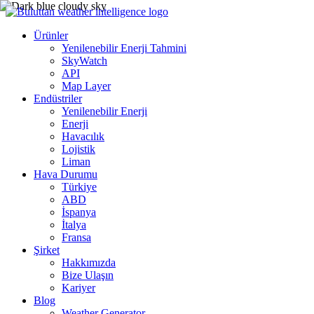
Ürünler
Yenilenebilir Enerji Tahmini
SkyWatch
API
Map Layer
Endüstriler
Yenilenebilir Enerji
Enerji
Havacılık
Lojistik
Liman
Hava Durumu
Türkiye
ABD
İspanya
İtalya
Fransa
Şirket
Hakkımızda
Bize Ulaşın
Kariyer
Blog
Weather Generator