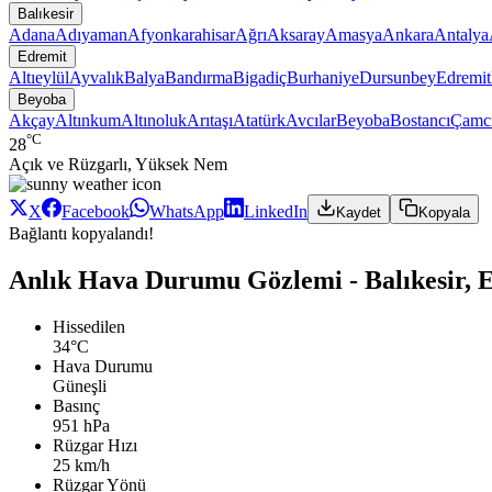
Balıkesir
Adana
Adıyaman
Afyonkarahisar
Ağrı
Aksaray
Amasya
Ankara
Antalya
Edremit
Altıeylül
Ayvalık
Balya
Bandırma
Bigadiç
Burhaniye
Dursunbey
Edremit
Beyoba
Akçay
Altınkum
Altınoluk
Arıtaşı
Atatürk
Avcılar
Beyoba
Bostancı
Çamc
°C
28
Açık ve Rüzgarlı, Yüksek Nem
X
Facebook
WhatsApp
LinkedIn
Kaydet
Kopyala
Bağlantı kopyalandı!
Anlık Hava Durumu Gözlemi - Balıkesir, 
Hissedilen
34°C
Hava Durumu
Güneşli
Basınç
951 hPa
Rüzgar Hızı
25 km/h
Rüzgar Yönü