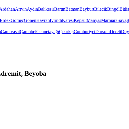
Ardahan
Artvin
Aydın
Balıkesir
Bartın
Batman
Bayburt
Bilecik
Bingöl
Bitlis
Erdek
Gömeç
Gönen
Havran
Ivrindi
Karesi
Kepsut
Manyas
Marmara
Savaş
ı
Camivasat
Çamlıbel
Cennetayağı
Çıkrıkçı
Cumhuriyet
Darsofa
Dereli
Doy
Edremit, Beyoba