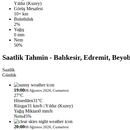
Yıldız (Kuzey)
Görüş Mesafesi
10+ km
Bulutluluk
2%
Yağış
0 mm
Nem
50%
Saatlik Tahmin - Balıkesir, Edremit, Beyo
Saatlik
Günlük
19:00
08 Ağustos 2026, Cumartesi
27°C
Hissedilen
31°C
Rüzgar
31 km/h
| Yıldız (Kuzey)
Yağış Miktarı
0 mm/h
Nem
45%
20:00
08 Ağustos 2026, Cumartesi