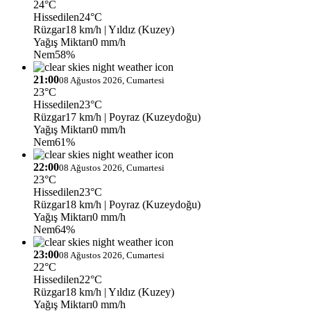
24°C
Hissedilen
24°C
Rüzgar
18 km/h
| Yıldız (Kuzey)
Yağış Miktarı
0 mm/h
Nem
58%
21:00
08 Ağustos 2026, Cumartesi
23°C
Hissedilen
23°C
Rüzgar
17 km/h
| Poyraz (Kuzeydoğu)
Yağış Miktarı
0 mm/h
Nem
61%
22:00
08 Ağustos 2026, Cumartesi
23°C
Hissedilen
23°C
Rüzgar
18 km/h
| Poyraz (Kuzeydoğu)
Yağış Miktarı
0 mm/h
Nem
64%
23:00
08 Ağustos 2026, Cumartesi
22°C
Hissedilen
22°C
Rüzgar
18 km/h
| Yıldız (Kuzey)
Yağış Miktarı
0 mm/h