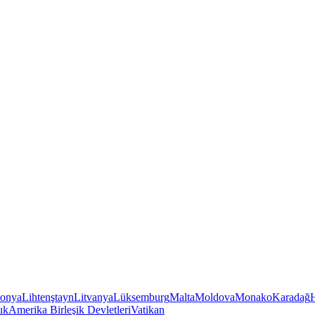
tonya
Lihtenştayn
Litvanya
Lüksemburg
Malta
Moldova
Monako
Karadağ
ık
Amerika Birleşik Devletleri
Vatikan