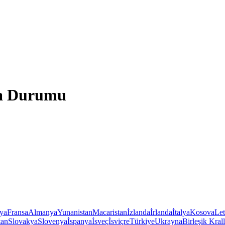
va Durumu
iya
Fransa
Almanya
Yunanistan
Macaristan
İzlanda
İrlanda
İtalya
Kosova
Le
tan
Slovakya
Slovenya
İspanya
İsveç
İsviçre
Türkiye
Ukrayna
Birleşik Krall