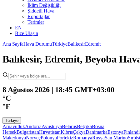
İklim Değişikliği
Şiddetli Hava
Röportajlar
Terimler
EN
Bize Ulaşın
Ana Sayfa
Hava Durumu
Türkiye
Balıkesir
Edremit
Balıkesir, Edremit, Beyoba Ha
8 Ağustos 2026 | 18:45 GMT+03:00
°C
°F
Türkiye
Arnavutluk
Andorra
Avusturya
Belarus
Belçika
Bosna
Hersek
Bulgaristan
Hırvatistan
Kıbrıs
Çekya
Danimarka
Estonya
Finland
Makedonya
Norveç
Polonya
Portekiz
Romanya
Rusya
San Marino
Sırbis