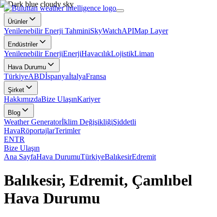
Ürünler
Yenilenebilir Enerji Tahmini
SkyWatch
API
Map Layer
Endüstriler
Yenilenebilir Enerji
Enerji
Havacılık
Lojistik
Liman
Hava Durumu
Türkiye
ABD
İspanya
İtalya
Fransa
Şirket
Hakkımızda
Bize Ulaşın
Kariyer
Blog
Weather Generator
İklim Değişikliği
Şiddetli
Hava
Röportajlar
Terimler
EN
TR
Bize Ulaşın
Ana Sayfa
Hava Durumu
Türkiye
Balıkesir
Edremit
Balıkesir, Edremit, Çamlıbel
Hava Durumu