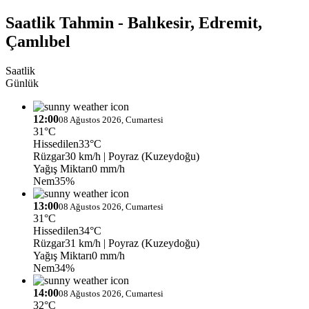
Saatlik Tahmin - Balıkesir, Edremit,
Çamlıbel
Saatlik
Günlük
12:00
08 Ağustos 2026, Cumartesi
31°C
Hissedilen
33°C
Rüzgar
30 km/h
| Poyraz (Kuzeydoğu)
Yağış Miktarı
0 mm/h
Nem
35%
13:00
08 Ağustos 2026, Cumartesi
31°C
Hissedilen
34°C
Rüzgar
31 km/h
| Poyraz (Kuzeydoğu)
Yağış Miktarı
0 mm/h
Nem
34%
14:00
08 Ağustos 2026, Cumartesi
32°C