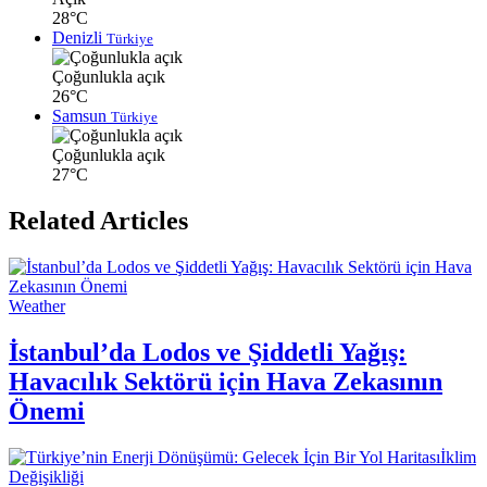
28°C
Denizli
Türkiye
Çoğunlukla açık
26°C
Samsun
Türkiye
Çoğunlukla açık
27°C
Related Articles
Weather
İstanbul’da Lodos ve Şiddetli Yağış:
Havacılık Sektörü için Hava Zekasının
Önemi
İklim
Değişikliği