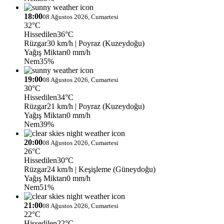
18:00
08 Ağustos 2026, Cumartesi
32°C
Hissedilen
36°C
Rüzgar
30 km/h
| Poyraz (Kuzeydoğu)
Yağış Miktarı
0 mm/h
Nem
35%
19:00
08 Ağustos 2026, Cumartesi
30°C
Hissedilen
34°C
Rüzgar
21 km/h
| Poyraz (Kuzeydoğu)
Yağış Miktarı
0 mm/h
Nem
39%
20:00
08 Ağustos 2026, Cumartesi
26°C
Hissedilen
30°C
Rüzgar
24 km/h
| Keşişleme (Güneydoğu)
Yağış Miktarı
0 mm/h
Nem
51%
21:00
08 Ağustos 2026, Cumartesi
22°C
Hissedilen
22°C