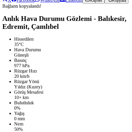
X
Facebook
WhatsApp
LinkedIn
Kaydet
Kopyala
Bağlantı kopyalandı!
Anlık Hava Durumu Gözlemi - Balıkesir,
Edremit, Çamlıbel
Hissedilen
35°C
Hava Durumu
Güneşli
Basınç
977 hPa
Rüzgar Hızı
20 km/h
Rüzgar Yönü
Yıldız (Kuzey)
Görüş Mesafesi
10+ km
Bulutluluk
0%
Yağış
0 mm
Nem
50%