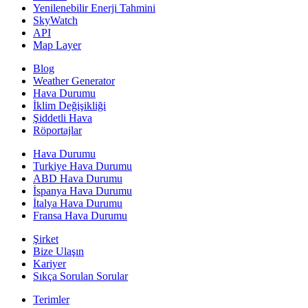
Yenilenebilir Enerji Tahmini
SkyWatch
API
Map Layer
Blog
Weather Generator
Hava Durumu
İklim Değişikliği
Şiddetli Hava
Röportajlar
Hava Durumu
Turkiye Hava Durumu
ABD Hava Durumu
İspanya Hava Durumu
İtalya Hava Durumu
Fransa Hava Durumu
Şirket
Bize Ulaşın
Kariyer
Sıkça Sorulan Sorular
Terimler