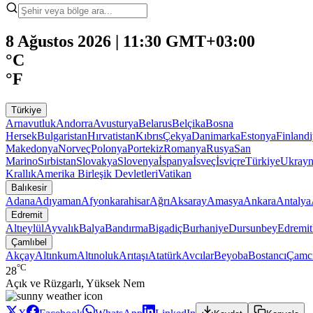
8 Ağustos 2026 | 11:30 GMT+03:00
°C
°F
Türkiye
Arnavutluk
Andorra
Avusturya
Belarus
Belçika
Bosna
Hersek
Bulgaristan
Hırvatistan
Kıbrıs
Çekya
Danimarka
Estonya
Finland
Makedonya
Norveç
Polonya
Portekiz
Romanya
Rusya
San
Marino
Sırbistan
Slovakya
Slovenya
İspanya
İsveç
İsviçre
Türkiye
Ukray
Krallık
Amerika Birleşik Devletleri
Vatikan
Balıkesir
Adana
Adıyaman
Afyonkarahisar
Ağrı
Aksaray
Amasya
Ankara
Antalya
Edremit
Altıeylül
Ayvalık
Balya
Bandırma
Bigadiç
Burhaniye
Dursunbey
Edremit
Çamlıbel
Akçay
Altınkum
Altınoluk
Arıtaşı
Atatürk
Avcılar
Beyoba
Bostancı
Çamc
°C
28
Açık ve Rüzgarlı, Yüksek Nem