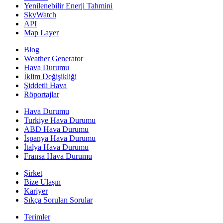
Yenilenebilir Enerji Tahmini
SkyWatch
API
Map Layer
Blog
Weather Generator
Hava Durumu
İklim Değişikliği
Şiddetli Hava
Röportajlar
Hava Durumu
Turkiye Hava Durumu
ABD Hava Durumu
İspanya Hava Durumu
İtalya Hava Durumu
Fransa Hava Durumu
Şirket
Bize Ulaşın
Kariyer
Sıkça Sorulan Sorular
Terimler