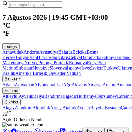
7 Ağustos 2026 | 19:45 GMT+03:00
°C
°F
Türkiye
Arnavutluk
Andorra
Avusturya
Belarus
Belçika
Bosna
Hersek
Bulgaristan
Hırvatistan
Kıbrıs
Çekya
Danimarka
Estonya
Finland
Makedonya
Norveç
Polonya
Portekiz
Romanya
Rusya
San
Marino
Sırbistan
Slovakya
Slovenya
İspanya
İsveç
İsviçre
Türkiye
Ukray
Krallık
Amerika Birleşik Devletleri
Vatikan
Balıkesir
Adana
Adıyaman
Afyonkarahisar
Ağrı
Aksaray
Amasya
Ankara
Antalya
Edremit
Altıeylül
Ayvalık
Balya
Bandırma
Bigadiç
Burhaniye
Dursunbey
Edremit
Çıkrıkçı
Akçay
Altınkum
Altınoluk
Arıtaşı
Atatürk
Avcılar
Beyoba
Bostancı
Çamc
°C
26
Açık, Oldukça Nemli