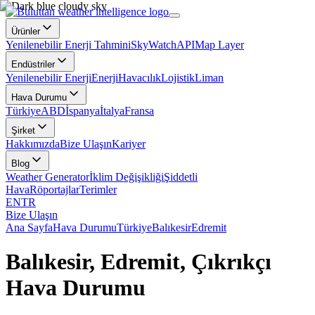
Ürünler
Yenilenebilir Enerji Tahmini
SkyWatch
API
Map Layer
Endüstriler
Yenilenebilir Enerji
Enerji
Havacılık
Lojistik
Liman
Hava Durumu
Türkiye
ABD
İspanya
İtalya
Fransa
Şirket
Hakkımızda
Bize Ulaşın
Kariyer
Blog
Weather Generator
İklim Değişikliği
Şiddetli
Hava
Röportajlar
Terimler
EN
TR
Bize Ulaşın
Ana Sayfa
Hava Durumu
Türkiye
Balıkesir
Edremit
Balıkesir, Edremit, Çıkrıkçı
Hava Durumu