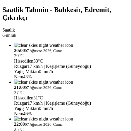
Saatlik Tahmin - Balıkesir, Edremit,
Çıkrıkçı
Saatlik
Günlük
20:00
07 Ağustos 2026, Cuma
29°C
Hissedilen
33°C
Rüzgar
17 km/h
| Keşişleme (Güneydoğu)
Yağış Miktarı
0 mm/h
Nem
43%
21:00
07 Ağustos 2026, Cuma
27°C
Hissedilen
31°C
Rüzgar
17 km/h
| Keşişleme (Güneydoğu)
Yağış Miktarı
0 mm/h
Nem
46%
22:00
07 Ağustos 2026, Cuma
25°C