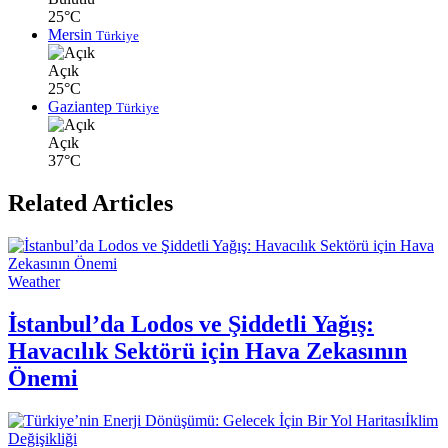
25°C
Mersin
Türkiye
Açık
25°C
Gaziantep
Türkiye
Açık
37°C
Related Articles
Weather
İstanbul’da Lodos ve Şiddetli Yağış:
Havacılık Sektörü için Hava Zekasının
Önemi
İklim
Değişikliği