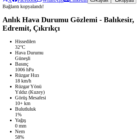
X
Facebook
WhatsApp
LinkedIn
Kaydet
Kopyala
Bağlantı kopyalandı!
Anlık Hava Durumu Gözlemi - Balıkesir,
Edremit, Çıkrıkçı
Hissedilen
32°C
Hava Durumu
Güneşli
Basınç
1006 hPa
Rüzgar Hızı
18 km/h
Rüzgar Yönü
Yıldız (Kuzey)
Görüş Mesafesi
10+ km
Bulutluluk
1%
Yağış
0 mm
Nem
58%