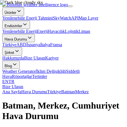
Ürünler
Yenilenebilir Enerji Tahmini
SkyWatch
API
Map Layer
Endüstriler
Yenilenebilir Enerji
Enerji
Havacılık
Lojistik
Liman
Hava Durumu
Türkiye
ABD
İspanya
İtalya
Fransa
Şirket
Hakkımızda
Bize Ulaşın
Kariyer
Blog
Weather Generator
İklim Değişikliği
Şiddetli
Hava
Röportajlar
Terimler
EN
TR
Bize Ulaşın
Ana Sayfa
Hava Durumu
Türkiye
Batman
Merkez
Batman, Merkez, Cumhuriyet
Hava Durumu