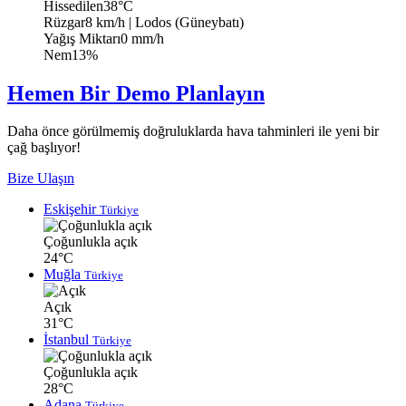
Hissedilen
38°C
Rüzgar
8 km/h
| Lodos (Güneybatı)
Yağış Miktarı
0 mm/h
Nem
13%
Hemen Bir Demo Planlayın
Daha önce görülmemiş doğruluklarda hava tahminleri ile yeni bir
çağ başlıyor!
Bize Ulaşın
Eskişehir
Türkiye
Çoğunlukla açık
24°C
Muğla
Türkiye
Açık
31°C
İstanbul
Türkiye
Çoğunlukla açık
28°C
Adana
Türkiye