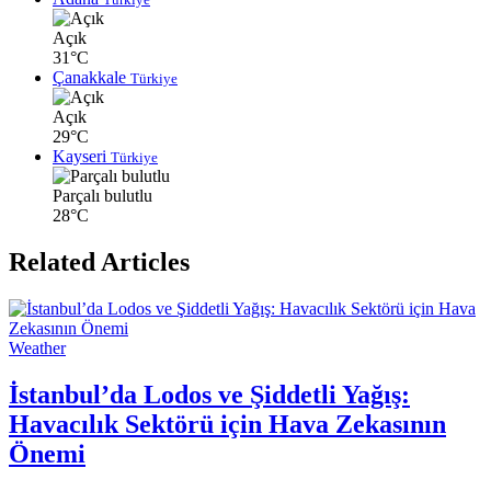
Açık
31°C
Çanakkale
Türkiye
Açık
29°C
Kayseri
Türkiye
Parçalı bulutlu
28°C
Related Articles
Weather
İstanbul’da Lodos ve Şiddetli Yağış:
Havacılık Sektörü için Hava Zekasının
Önemi