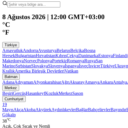
8 Ağustos 2026 | 12:00 GMT+03:00
°C
°F
Türkiye
Arnavutluk
Andorra
Avusturya
Belarus
Belçika
Bosna
Hersek
Bulgaristan
Hırvatistan
Kıbrıs
Çekya
Danimarka
Estonya
Finland
Makedonya
Norveç
Polonya
Portekiz
Romanya
Rusya
San
Marino
Sırbistan
Slovakya
Slovenya
İspanya
İsveç
İsviçre
Türkiye
Ukray
Krallık
Amerika Birleşik Devletleri
Vatikan
Batman
Adana
Adıyaman
Afyonkarahisar
Ağrı
Aksaray
Amasya
Ankara
Antalya
Merkez
Beşiri
Gercüş
Hasankeyf
Kozluk
Merkez
Sason
Cumhuriyet
19
Mayıs
Akça
Akoba
Akyürek
Aydınlıkevler
Bağlar
Bahçelievler
Bayındır
Gökalp
°C
38
Açık, Çok Sıcak ve Nemli