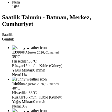
Nem
16%
Saatlik Tahmin - Batman, Merkez,
Cumhuriyet
Saatlik
Günlük
13:00
08 Ağustos 2026, Cumartesi
39°C
Hissedilen
38°C
Rüzgar
15 km/h
| Kıble (Güney)
Yağış Miktarı
0 mm/h
Nem
11%
14:00
08 Ağustos 2026, Cumartesi
40°C
Hissedilen
38°C
Rüzgar
16 km/h
| Kıble (Güney)
Yağış Miktarı
0 mm/h
Nem
10%