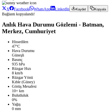
X
Facebook
WhatsApp
LinkedIn
Kaydet
Kopyala
Bağlantı kopyalandı!
Anlık Hava Durumu Gözlemi - Batman,
Merkez, Cumhuriyet
Hissedilen
47°C
Hava Durumu
Güneşli
Basınç
935 hPa
Rüzgar Hızı
8 km/h
Rüzgar Yönü
Kıble (Güney)
Görüş Mesafesi
10+ km
Bulutluluk
0%
Yağış
0 mm