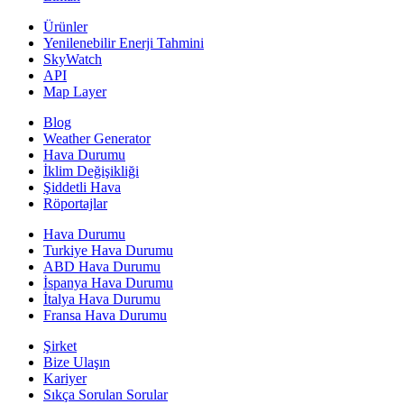
Ürünler
Yenilenebilir Enerji Tahmini
SkyWatch
API
Map Layer
Blog
Weather Generator
Hava Durumu
İklim Değişikliği
Şiddetli Hava
Röportajlar
Hava Durumu
Turkiye Hava Durumu
ABD Hava Durumu
İspanya Hava Durumu
İtalya Hava Durumu
Fransa Hava Durumu
Şirket
Bize Ulaşın
Kariyer
Sıkça Sorulan Sorular